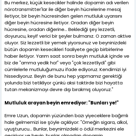
Bu merkez, küçük kesecikler halinde dopamin adı verilen
nörotransmitter'lar ile diğer beyin hücrelerine mesaj
iletiyor, bir beyin hücresinden gelen mutluluk uyarısını
diğer beyin hücresine iletiyor. Oradan diğer beyin
hücresine, oradan diğerine... Beklediği şey lezzetli,
doyurucu, keyif verici bir şeyler bulmanız. O zaman aktive
oluyor. Siz lezzetli bir yemek yiyorsunuz ve beyninizdeki
bütün dopamin kesecikleri faaliyete geçip birbirlerine
haber iletiyor. Yarım saat sonra beyin mutluluk içinde ve
biz de "amma yedik ha!" veya "çok lezzetliydi" gibi
cümlelerle mutluluğumuzu ifade ediyoruz. Kendimizi iyi
hissediyoruz. Beyin de bunu hep yapmamız gerektiği
yolunda bizi tetikliyor çünkü aksi taktirde bizi hayatta
tutan mekanizmayı devre dışı bırakmış oluyoruz."
Mutluluk arayan beyin emrediyor: "Bunları ye!"
Emre Uzun, dopamin yüzünden bazı yiyeceklere bağımlı
hale gelmemizi ise şöyle açıklıyor: "Örneğin sigara, alkol,
uyuşturucu... Bunlar, beynimizdeki o ödül merkezini ele
geçiriyor ve beyin, bunlar olmadan dopamin