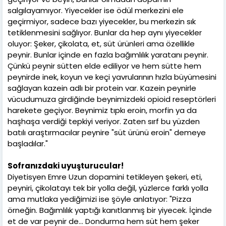
salgılayamıyor. Yiyecekler ise ödül merkezini ele
geçirmiyor, sadece bazı yiyecekler, bu merkezin sık
tetiklenmesini sağlıyor. Bunlar da hep aynı yiyecekler
oluyor: Şeker, çikolata, et, süt ürünleri ama özellikle
peynir. Bunlar içinde en fazla bağımlılık yaratanı peynir.
Çünkü peynir sütten elde ediliyor ve hem sütte hem
peynirde inek, koyun ve keçi yavrularının hızla büyümesini
sağlayan kazein adlı bir protein var. Kazein peynirle
vücudumuza girdiğinde beynimizdeki opioid reseptörleri
harekete geçiyor. Beynimiz tıpkı eroin, morfin ya da
haşhaşa verdiği tepkiyi veriyor. Zaten sırf bu yüzden
batılı araştırmacılar peynire "süt ürünü eroin" demeye
başladılar."
Sofranızdaki uyuşturucular!
Diyetisyen Emre Uzun dopamini tetikleyen şekeri, eti,
peyniri, çikolatayı tek bir yolla değil, yüzlerce farklı yolla
ama mutlaka yediğimizi ise şöyle anlatıyor: "Pizza
örneğin. Bağımlılık yaptığı kanıtlanmış bir yiyecek. İçinde
et de var peynir de... Dondurma hem süt hem şeker