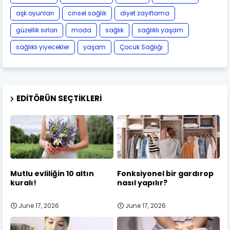
aşk oyunları
cinsel sağlık
diyet zayıflama
güzellik sırları
moda
sağlık
sağlıklı yaşam
sağlıklı yiyecekler
yaşam
Çocuk Sağlığı
EDITÖRÜN SEÇTIKLERI
Mutlu evliliğin 10 altın
Fonksiyonel bir gardırop
kuralı!
nasıl yapılır?
June 17, 2026
June 17, 2026