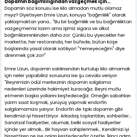
Dopamin bağımlılığından vazgeçmek için...
Dopamin söz konusu ise kilo almadan mutlu olamaz
mıyız? Diyetisyen Emre Uzun, konuya "bağımlılık" olarak
yaklaşmaktan yana... "Bu bir bağımlılık ve bu bağımlılıktan
vazgeçmemiz lazım ama işimiz sigara ve alkol
bağımlılarınınkinden daha zor. Çünkü bu yiyecekler her
markette, her restoranda, her büfede, bütün köşe
başlarında yasal olarak satılıyor! "Yemeyeceğim" diye
direnmek çok zor!"
Emre Uzun, dopamin saldırısından kurtulup kilo almamak
için neler yapabiliriz sorusuna ise şu cevabı veriyor:
"Beynimizin ödül merkezinin dopamin salgılama
nedenleri üzerinde hakimiyet kuracağız. Beyni mutlu
etmenin başka yollarını keşfedeceğiz. Örneğin sabahları
yarım saat koşmak, yürüyüş yapmak endorfin
salgılamamıza yarıyor. Endorfin de tıpkı dopamin gibi
kendimizi iyi hissettiriyor. Arkadaş toplantıları, sohbetler...
Sanatsal faaliyetler, okumak, belki sosyal faaliyetler
içinde yer almak... Bir hayvan sahiplenmek... Kendimizi iyi
hissettiren ne ise onları keşfedeceğiz özetle. İkinci adım