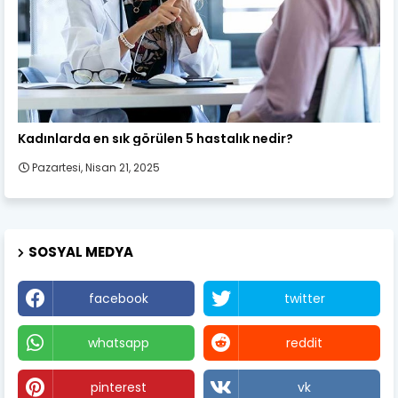
Kadın Sağlığı
Kadınlarda en sık görülen 5 hastalık nedir?
Pazartesi, Nisan 21, 2025
SOSYAL MEDYA
facebook
twitter
whatsapp
reddit
pinterest
vk