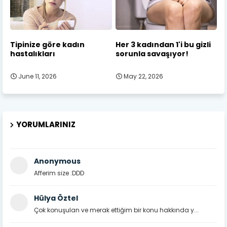
Tipinize göre kadın
Her 3 kadından 1'i bu gizli
hastalıkları
sorunla savaşıyor!
June 11, 2026
May 22, 2026
YORUMLARINIZ
Anonymous
Afferim size :DDD
Hülya Öztel
Çok konuşulan ve merak ettiğim bir konu hakkında y...