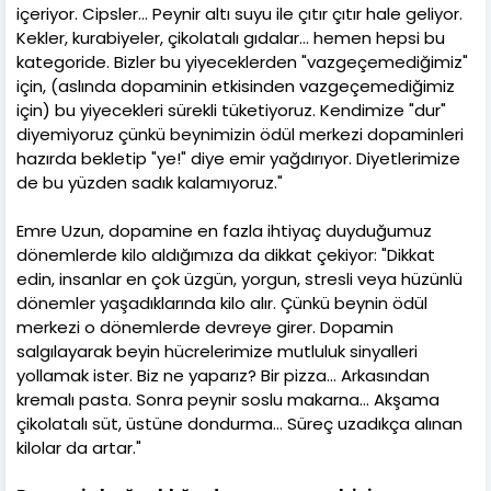
içeriyor. Cipsler... Peynir altı suyu ile çıtır çıtır hale geliyor.
Kekler, kurabiyeler, çikolatalı gıdalar... hemen hepsi bu
kategoride. Bizler bu yiyeceklerden "vazgeçemediğimiz"
için, (aslında dopaminin etkisinden vazgeçemediğimiz
için) bu yiyecekleri sürekli tüketiyoruz. Kendimize "dur"
diyemiyoruz çünkü beynimizin ödül merkezi dopaminleri
hazırda bekletip "ye!" diye emir yağdırıyor. Diyetlerimize
de bu yüzden sadık kalamıyoruz."
Emre Uzun, dopamine en fazla ihtiyaç duyduğumuz
dönemlerde kilo aldığımıza da dikkat çekiyor: "Dikkat
edin, insanlar en çok üzgün, yorgun, stresli veya hüzünlü
dönemler yaşadıklarında kilo alır. Çünkü beynin ödül
merkezi o dönemlerde devreye girer. Dopamin
salgılayarak beyin hücrelerimize mutluluk sinyalleri
yollamak ister. Biz ne yaparız? Bir pizza... Arkasından
kremalı pasta. Sonra peynir soslu makarna... Akşama
çikolatalı süt, üstüne dondurma... Süreç uzadıkça alınan
kilolar da artar."