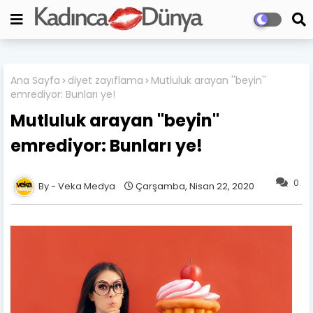
Ana Sayfa
diyet zayıflama
Mutluluk arayan ''beyin''
emrediyor: Bunları ye!
Mutluluk arayan ''beyin''
emrediyor: Bunları ye!
0
Veka Medya
Çarşamba, Nisan 22, 2020