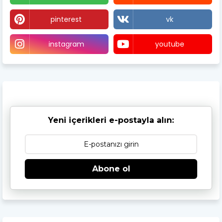
pinterest
vk
instagram
youtube
Yeni içerikleri e-postayla alın:
Abone ol