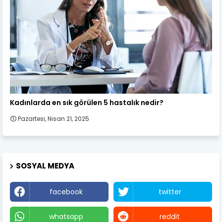
Kadın Sağlığı
Kadınlarda en sık görülen 5 hastalık nedir?
Pazartesi, Nisan 21, 2025
SOSYAL MEDYA
facebook
twitter
whatsapp
reddit