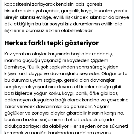
kapasitesini zorlayarak kendisini aciz, çaresiz
hissetmesine yol açabilir, gerginlik, kaygı, bunalım yaratır.
Bireyin sıkıntısı evliliğe, evlilik ilişkisindeki sıkıntılar da bireye
etki ettiği için bu tür sosyal kriz durumlarının evlilik-aile
ilişkilerine olumsuz etkileri olabilmektedir.
Herkes farklı tepki gösteriyor
Kriz yaratan olaylar karşısında başta bir reddediş,
inanma güçlüğü yaşandığını kaydeden Çiğdem
Demirsoy, “Bu ilk şok tepkisinden sonra süreç kişiden
kişiye farklı duygu ve davranışlarla seyreder. Olağanüstü
bu duruma uyum sağlayıp, gerekli olan davranışları
sergileyerek yaşantısını devam ettirenler olduğu gibii
bazı kişilerde yoğun korku, kaygı, panik, öfke gibi baş
edilemeyen duygulara bağlı olarak kendine ve çevresine
zarar verecek davranımlar da görülebilir. Yaşam
güçlükler ve zorlayıcı olaylar çıkarabilir insanın karşısına,
bunların bazıları yaşamımızı tehdit edecek ölçüde
oldukça zorlayıcı da olabiliyor. Her şeyden önce sükuneti
korumak ve paniğe kapılmadan problem çözücü