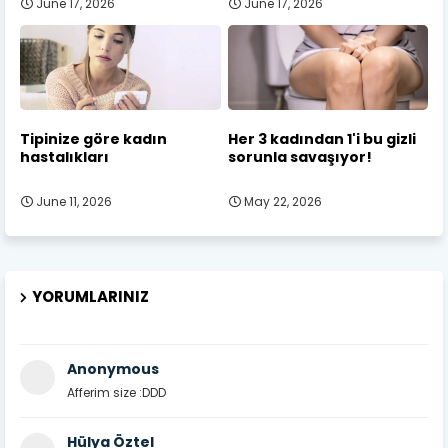
June 17, 2026
June 17, 2026
Tipinize göre kadın
Her 3 kadından 1'i bu gizli
hastalıkları
sorunla savaşıyor!
June 11, 2026
May 22, 2026
YORUMLARINIZ
Anonymous
Afferim size :DDD
Hülya Öztel