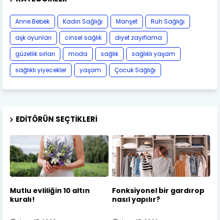
Anne Bebek
Kadın Sağlığı
Manşet
Ruh Sağlığı
aşk oyunları
cinsel sağlık
diyet zayıflama
güzellik sırları
moda
sağlık
sağlıklı yaşam
sağlıklı yiyecekler
yaşam
Çocuk Sağlığı
EDITÖRÜN SEÇTIKLERI
Mutlu evliliğin 10 altın
Fonksiyonel bir gardırop
kuralı!
nasıl yapılır?