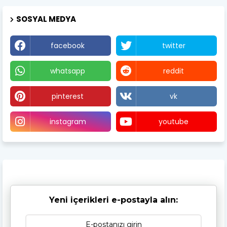
SOSYAL MEDYA
facebook
twitter
whatsapp
reddit
pinterest
vk
instagram
youtube
Yeni içerikleri e-postayla alın: