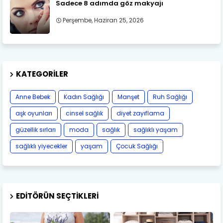
Sadece 8 adımda göz makyajı
Perşembe, Haziran 25, 2026
KATEGORILER
Anne Bebek
Kadın Sağlığı
Manşet
Ruh Sağlığı
aşk oyunları
cinsel sağlık
diyet zayıflama
güzellik sırları
moda
sağlık
sağlıklı yaşam
sağlıklı yiyecekler
yaşam
Çocuk Sağlığı
EDITÖRÜN SEÇTIKLERI