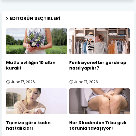
EDITÖRÜN SEÇTIKLERI
Mutlu evliliğin 10 altın
Fonksiyonel bir gardırop
kuralı!
nasıl yapılır?
June 17, 2026
June 17, 2026
Tipinize göre kadın
Her 3 kadından 1'i bu gizli
hastalıkları
sorunla savaşıyor!