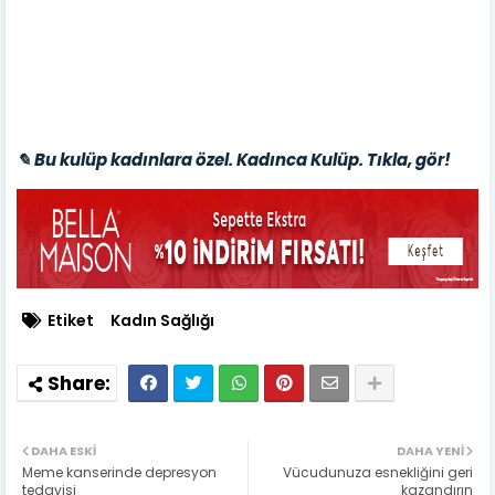
✎ Bu kulüp kadınlara özel. Kadınca Kulüp. Tıkla, gör!
Etiket
Kadın Sağlığı
DAHA ESKI
DAHA YENI
Meme kanserinde depresyon
Vücudunuza esnekliğini geri
tedavisi
kazandırın