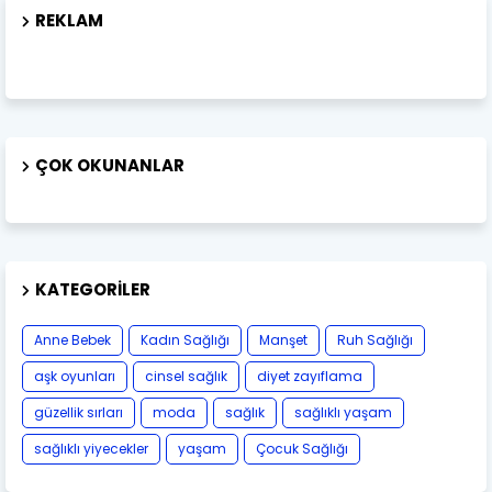
REKLAM
ÇOK OKUNANLAR
KATEGORILER
Anne Bebek
Kadın Sağlığı
Manşet
Ruh Sağlığı
aşk oyunları
cinsel sağlık
diyet zayıflama
güzellik sırları
moda
sağlık
sağlıklı yaşam
sağlıklı yiyecekler
yaşam
Çocuk Sağlığı