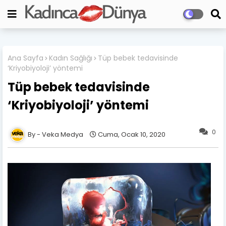
Ana Sayfa
Kadın Sağlığı
Tüp bebek tedavisinde
‘Kriyobiyoloji’ yöntemi
Tüp bebek tedavisinde
‘Kriyobiyoloji’ yöntemi
0
Veka Medya
Cuma, Ocak 10, 2020