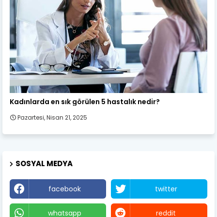
Kadın Sağlığı
Kadınlarda en sık görülen 5 hastalık nedir?
Pazartesi, Nisan 21, 2025
SOSYAL MEDYA
facebook
twitter
whatsapp
reddit