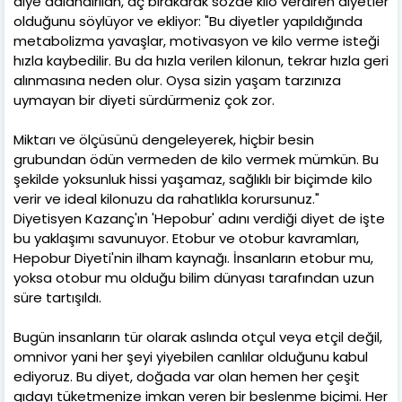
diye adlandırılan, aç bırakarak sözde kilo verdiren diyetler
olduğunu söylüyor ve ekliyor: "Bu diyetler yapıldığında
metabolizma yavaşlar, motivasyon ve kilo verme isteği
hızla kaybedilir. Bu da hızla verilen kilonun, tekrar hızla geri
alınmasına neden olur. Oysa sizin yaşam tarzınıza
uymayan bir diyeti sürdürmeniz çok zor.
Miktarı ve ölçüsünü dengeleyerek, hiçbir besin
grubundan ödün vermeden de kilo vermek mümkün. Bu
şekilde yoksunluk hissi yaşamaz, sağlıklı bir biçimde kilo
verir ve ideal kilonuzu da rahatlıkla korursunuz."
Diyetisyen Kazanç'ın 'Hepobur' adını verdiği diyet de işte
bu yaklaşımı savunuyor. Etobur ve otobur kavramları,
Hepobur Diyeti'nin ilham kaynağı. İnsanların etobur mu,
yoksa otobur mu olduğu bilim dünyası tarafından uzun
süre tartışıldı.
Bugün insanların tür olarak aslında otçul veya etçil değil,
omnivor yani her şeyi yiyebilen canlılar olduğunu kabul
ediyoruz. Bu diyet, doğada var olan hemen her çeşit
gıdayı tüketmenize imkan veren bir beslenme biçimi. Her