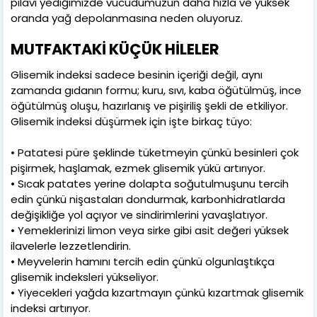
pilavı yediğimizde vücudumuzun daha hızla ve yüksek
oranda yağ depolanmasına neden oluyoruz.
MUTFAKTAKİ KÜÇÜK HİLELER
Glisemik indeksi sadece besinin içeriği değil, aynı
zamanda gıdanın formu; kuru, sıvı, kaba öğütülmüş, ince
öğütülmüş oluşu, hazırlanış ve pişiriliş şekli de etkiliyor.
Glisemik indeksi düşürmek için işte birkaç tüyo:
• Patatesi püre şeklinde tüketmeyin çünkü besinleri çok
pişirmek, haşlamak, ezmek glisemik yükü artırıyor.
• Sıcak patates yerine dolapta soğutulmuşunu tercih
edin çünkü nişastaları dondurmak, karbonhidratlarda
değişikliğe yol açıyor ve sindirimlerini yavaşlatıyor.
• Yemeklerinizi limon veya sirke gibi asit değeri yüksek
ilavelerle lezzetlendirin.
• Meyvelerin hamını tercih edin çünkü olgunlaştıkça
glisemik indeksleri yükseliyor.
• Yiyecekleri yağda kızartmayın çünkü kızartmak glisemik
indeksi artırıyor.