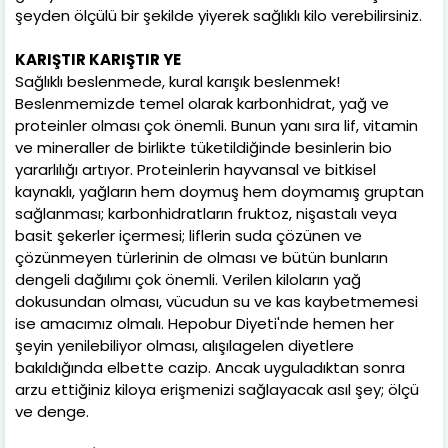
şeyden ölçülü bir şekilde yiyerek sağlıklı kilo verebilirsiniz.
KARIŞTIR KARIŞTIR YE
Sağlıklı beslenmede, kural karışık beslenmek!
Beslenmemizde temel olarak karbonhidrat, yağ ve
proteinler olması çok önemli. Bunun yanı sıra lif, vitamin
ve mineraller de birlikte tüketildiğinde besinlerin bio
yararlılığı artıyor. Proteinlerin hayvansal ve bitkisel
kaynaklı, yağların hem doymuş hem doymamış gruptan
sağlanması; karbonhidratların fruktoz, nişastalı veya
basit şekerler içermesi; liflerin suda çözünen ve
çözünmeyen türlerinin de olması ve bütün bunların
dengeli dağılımı çok önemli. Verilen kiloların yağ
dokusundan olması, vücudun su ve kas kaybetmemesi
ise amacımız olmalı. Hepobur Diyeti'nde hemen her
şeyin yenilebiliyor olması, alışılagelen diyetlere
bakıldığında elbette cazip. Ancak uyguladıktan sonra
arzu ettiğiniz kiloya erişmenizi sağlayacak asıl şey; ölçü
ve denge.