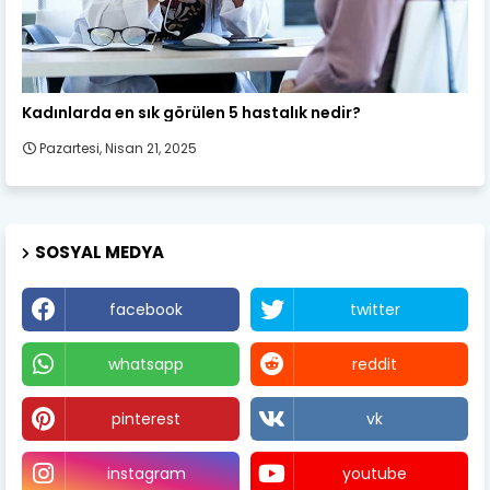
Kadın Sağlığı
Kadınlarda en sık görülen 5 hastalık nedir?
Pazartesi, Nisan 21, 2025
SOSYAL MEDYA
facebook
twitter
whatsapp
reddit
pinterest
vk
instagram
youtube