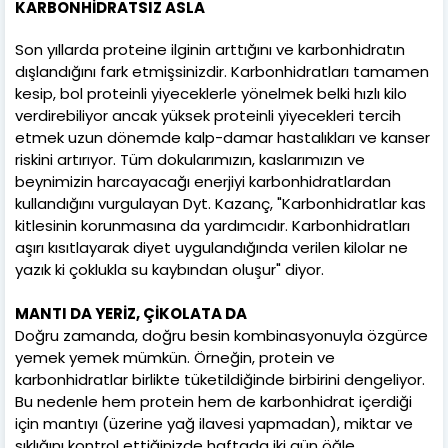
KARBONHİDRATSIZ ASLA
Son yıllarda proteine ilginin arttığını ve karbonhidratın
dışlandığını fark etmişsinizdir. Karbonhidratları tamamen
kesip, bol proteinli yiyeceklerle yönelmek belki hızlı kilo
verdirebiliyor ancak yüksek proteinli yiyecekleri tercih
etmek uzun dönemde kalp-damar hastalıkları ve kanser
riskini artırıyor. Tüm dokularımızın, kaslarımızın ve
beynimizin harcayacağı enerjiyi karbonhidratlardan
kullandığını vurgulayan Dyt. Kazanç, "Karbonhidratlar kas
kitlesinin korunmasına da yardımcıdır. Karbonhidratları
aşırı kısıtlayarak diyet uygulandığında verilen kilolar ne
yazık ki çoklukla su kaybından oluşur" diyor.
MANTI DA YERİZ, ÇİKOLATA DA
Doğru zamanda, doğru besin kombinasyonuyla özgürce
yemek yemek mümkün. Örneğin, protein ve
karbonhidratlar birlikte tüketildiğinde birbirini dengeliyor.
Bu nedenle hem protein hem de karbonhidrat içerdiği
için mantıyı (üzerine yağ ilavesi yapmadan), miktar ve
sıklığını kontrol ettiğinizde haftada iki gün öğle