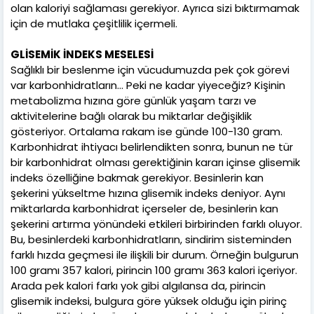
olan kaloriyi sağlaması gerekiyor. Ayrıca sizi bıktırmamak
için de mutlaka çeşitlilik içermeli.
GLİSEMİK İNDEKS MESELESİ
Sağlıklı bir beslenme için vücudumuzda pek çok görevi
var karbonhidratların... Peki ne kadar yiyeceğiz? Kişinin
metabolizma hızına göre günlük yaşam tarzı ve
aktivitelerine bağlı olarak bu miktarlar değişiklik
gösteriyor. Ortalama rakam ise günde 100-130 gram.
Karbonhidrat ihtiyacı belirlendikten sonra, bunun ne tür
bir karbonhidrat olması gerektiğinin kararı içinse glisemik
indeks özelliğine bakmak gerekiyor. Besinlerin kan
şekerini yükseltme hızına glisemik indeks deniyor. Aynı
miktarlarda karbonhidrat içerseler de, besinlerin kan
şekerini artırma yönündeki etkileri birbirinden farklı oluyor.
Bu, besinlerdeki karbonhidratların, sindirim sisteminden
farklı hızda geçmesi ile ilişkili bir durum. Örneğin bulgurun
100 gramı 357 kalori, pirincin 100 gramı 363 kalori içeriyor.
Arada pek kalori farkı yok gibi algılansa da, pirincin
glisemik indeksi, bulgura göre yüksek olduğu için pirinç