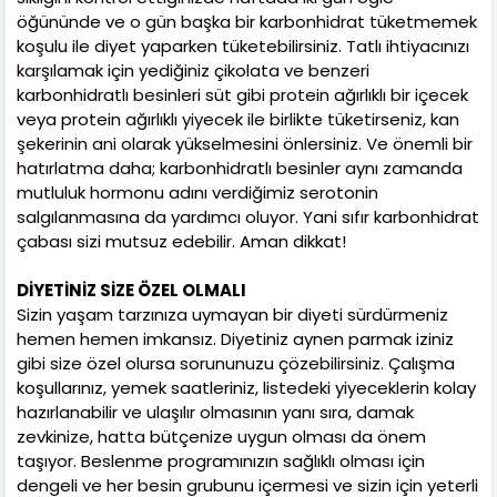
öğününde ve o gün başka bir karbonhidrat tüketmemek
koşulu ile diyet yaparken tüketebilirsiniz. Tatlı ihtiyacınızı
karşılamak için yediğiniz çikolata ve benzeri
karbonhidratlı besinleri süt gibi protein ağırlıklı bir içecek
veya protein ağırlıklı yiyecek ile birlikte tüketirseniz, kan
şekerinin ani olarak yükselmesini önlersiniz. Ve önemli bir
hatırlatma daha; karbonhidratlı besinler aynı zamanda
mutluluk hormonu adını verdiğimiz serotonin
salgılanmasına da yardımcı oluyor. Yani sıfır karbonhidrat
çabası sizi mutsuz edebilir. Aman dikkat!
DİYETİNİZ SİZE ÖZEL OLMALI
Sizin yaşam tarzınıza uymayan bir diyeti sürdürmeniz
hemen hemen imkansız. Diyetiniz aynen parmak iziniz
gibi size özel olursa sorununuzu çözebilirsiniz. Çalışma
koşullarınız, yemek saatleriniz, listedeki yiyeceklerin kolay
hazırlanabilir ve ulaşılır olmasının yanı sıra, damak
zevkinize, hatta bütçenize uygun olması da önem
taşıyor. Beslenme programınızın sağlıklı olması için
dengeli ve her besin grubunu içermesi ve sizin için yeterli