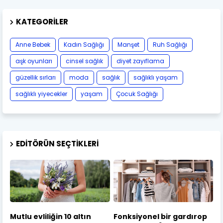
KATEGORILER
Anne Bebek
Kadın Sağlığı
Manşet
Ruh Sağlığı
aşk oyunları
cinsel sağlık
diyet zayıflama
güzellik sırları
moda
sağlık
sağlıklı yaşam
sağlıklı yiyecekler
yaşam
Çocuk Sağlığı
EDITÖRÜN SEÇTIKLERI
Mutlu evliliğin 10 altın
Fonksiyonel bir gardırop