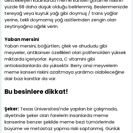
destekleyen kadınlarda meme kanseri görülme riskinin
yüzde 68 daha düşük olduğu belirlenmiş. Beslenmenizde
tereyağ veya kuyruk yağı gibi doymuş / trans yağlar
yerine, tekli doymamış yağ asitlerinden zengin olan
zeytinyağına ağırlık verin.
Yaban mersini
Yaban mersini, böğürtlen, çilek ve ahududu gibi
meyveler, antikanser özellikleri olan polifenolden yüksek
miktarda içeriyorlar. Ayrıca, C vitamini gibi
antioksidanlarda da yüksektir. Berry cinsi meyvelerin
meme kanseri riskini azaltmaya yardımcı olabileceğine
dair bazı kanıtlar da var.
Bu besinlere dikkat!
Şeker:
Texas Üniversitesi'nde yapılan bir çalışmada,
diyetinde şeker olan farelerin insanlarda meme
kanserine benzer şekilde meme bezi tümörlerinde
büyüme ve metastaz yapma riski saptanmış. Günlük