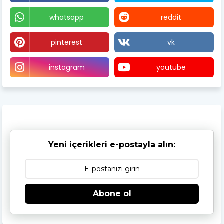
whatsapp
reddit
pinterest
vk
instagram
youtube
Yeni içerikleri e-postayla alın:
Abone ol