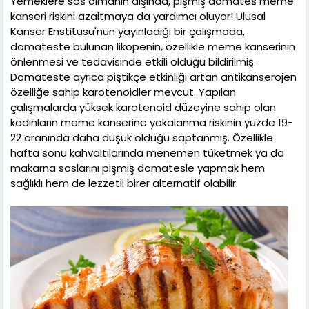
Yemeklere sos olmanın dışında, pişmiş domates meme
kanseri riskini azaltmaya da yardımcı oluyor! Ulusal
Kanser Enstitüsü'nün yayınladığı bir çalışmada,
domateste bulunan likopenin, özellikle meme kanserinin
önlenmesi ve tedavisinde etkili olduğu bildirilmiş.
Domateste ayrıca piştikçe etkinliği artan antikanserojen
özelliğe sahip karotenoidler mevcut. Yapılan
çalışmalarda yüksek karotenoid düzeyine sahip olan
kadınların meme kanserine yakalanma riskinin yüzde 19-
22 oranında daha düşük olduğu saptanmış. Özellikle
hafta sonu kahvaltılarında menemen tüketmek ya da
makarna soslarını pişmiş domatesle yapmak hem
sağlıklı hem de lezzetli birer alternatif olabilir.