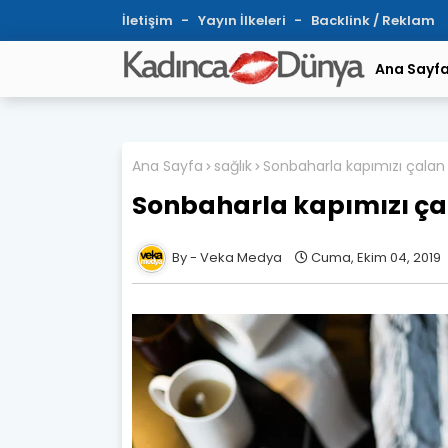
İletişim
Yayın İlkeleri
Backlink / Reklam
Ana Sayf
Ana Sayfa
sağlık
Sonbaharla kapımızı çalan 
Sonbaharla kapımızı çal
Veka Medya
Cuma, Ekim 04, 2019