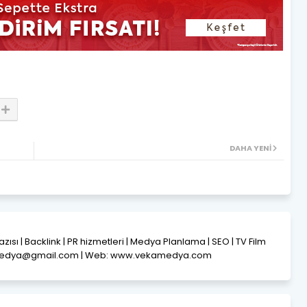
DAHA YENI
Yazısı | Backlink | PR hizmetleri | Medya Planlama | SEO | TV Film
amedya@gmail.com | Web: www.vekamedya.com