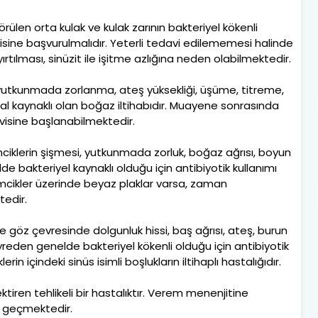
örülen orta kulak ve kulak zarının bakteriyel kökenli
visine başvurulmalıdır. Yeterli tedavi edilememesi halinde
 yırtılması, sinüzit ile işitme azlığına neden olabilmektedir.
 yutkunmada zorlanma, ateş yüksekliği, üşüme, titreme,
iral kaynaklı olan boğaz iltihabıdır. Muayene sonrasında
visine başlanabilmektedir.
ciklerin şişmesi, yutkunmada zorluk, boğaz ağrısı, boyun
nelde bakteriyel kaynaklı olduğu için antibiyotik kullanımı
demcikler üzerinde beyaz plaklar varsa, zaman
edir.
 ve göz çevresinde dolgunluk hissi, baş ağrısı, ateş, burun
e seyreden genelde bakteriyel kökenli olduğu için antibiyotik
in içindeki sinüs isimli boşlukların iltihaplı hastalığıdır.
ktiren tehlikeli bir hastalıktır. Verem menenjitine
 geçmektedir.