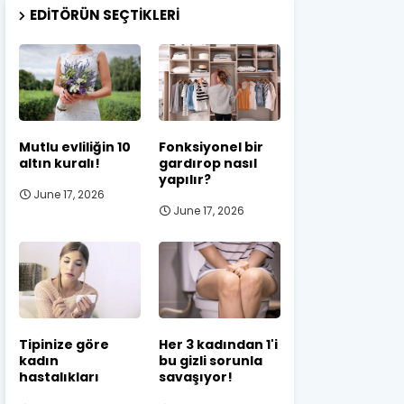
EDITÖRÜN SEÇTIKLERI
Mutlu evliliğin 10
Fonksiyonel bir
altın kuralı!
gardırop nasıl
yapılır?
June 17, 2026
June 17, 2026
Tipinize göre
Her 3 kadından 1'i
kadın
bu gizli sorunla
hastalıkları
savaşıyor!