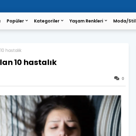
a
Popüler
Kategoriler
Yaşam Renkleri
Moda/Stil
10 hastalık
an 10 hastalık
0