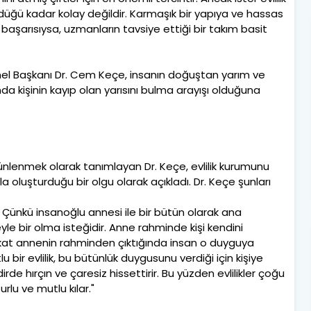
öründüğü kadar kolay değildir. Karmaşık bir yapıya ve hassas
 başarısıysa, uzmanların tavsiye ettiği bir takım basit
nel Başkanı Dr. Cem Keçe, insanın doğuştan yarım ve
nda kişinin kayıp olan yarısını bulma arayışı olduğuna
nlenmek olarak tanımlayan Dr. Keçe, evlilik kurumunu
 oluşturduğu bir olgu olarak açıkladı. Dr. Keçe şunları
ünkü insanoğlu annesi ile bir bütün olarak ana
le bir olma isteğidir. Anne rahminde kişi kendini
kat annenin rahminden çıktığında insan o duyguya
u bir evlilik, bu bütünlük duygusunu verdiği için kişiye
de hırçın ve çaresiz hissettirir. Bu yüzden evlilikler çoğu
rlu ve mutlu kılar."