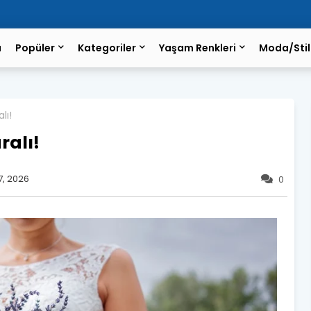
a
Popüler
Kategoriler
Yaşam Renkleri
Moda/Stil
lı!
ralı!
7, 2026
0