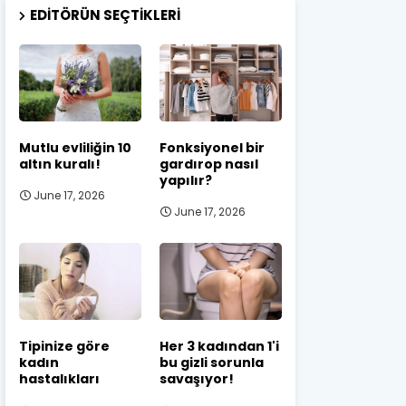
EDITÖRÜN SEÇTIKLERI
Mutlu evliliğin 10
Fonksiyonel bir
altın kuralı!
gardırop nasıl
yapılır?
June 17, 2026
June 17, 2026
Tipinize göre
Her 3 kadından 1'i
kadın
bu gizli sorunla
hastalıkları
savaşıyor!