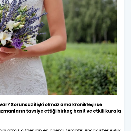
ı var? Sorunsuz ilişki olmaz ama kronikleşirse
zmanların tavsiye ettiği birkaç basit ve etkili kurala
nı atmış çiftler için en önemli tercihtir. Ancak ister evlilik