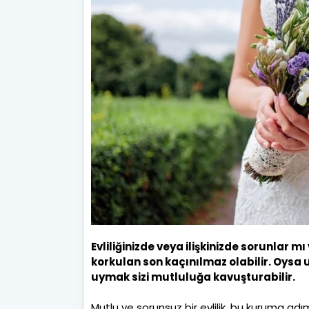
Evliliğinizde veya ilişkinizde sorunlar m
korkulan son kaçınılmaz olabilir. Oysa u
uymak sizi mutluluğa kavuşturabilir.
Mutlu ve sorunsuz bir evlilik, bu kuruma adımı