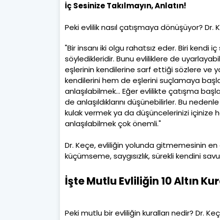
İç Sesinize Takılmayın, Anlatın!
Peki evlilik nasıl çatışmaya dönüşüyor? Dr. 
"Bir insanı iki olgu rahatsız eder. Biri kendi 
söyledikleridir. Bunu evliliklere de uyarlayabili
eşlerinin kendilerine sarf ettiği sözlere ve y
kendilerini hem de eşlerini suçlamaya başlar
anlaşılabilmek… Eğer evlilikte çatışma başlam
de anlaşıldıklarını düşünebilirler. Bu neden
kulak vermek ya da düşüncelerinizi içinize
anlaşılabilmek çok önemli."
Dr. Keçe, evliliğin yolunda gitmemesinin en ö
küçümseme, saygısızlık, sürekli kendini savunm
İşte Mutlu Evliliğin 10 Altın Kur
Peki mutlu bir evliliğin kuralları nedir? Dr. Keç