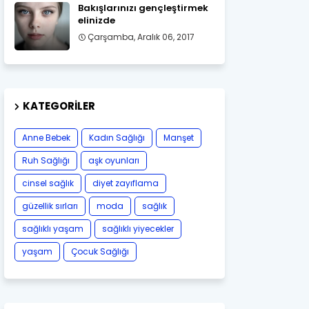
Bakışlarınızı gençleştirmek
elinizde
Çarşamba, Aralık 06, 2017
KATEGORILER
Anne Bebek
Kadın Sağlığı
Manşet
Ruh Sağlığı
aşk oyunları
cinsel sağlık
diyet zayıflama
güzellik sırları
moda
sağlık
sağlıklı yaşam
sağlıklı yiyecekler
yaşam
Çocuk Sağlığı