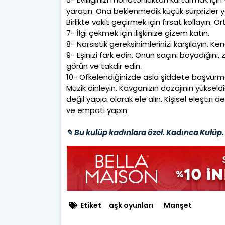
yaratın. Ona beklenmedik küçük sürprizler y
Birlikte vakit geçirmek için fırsat kollayın. 
7- İlgi çekmek için ilişkinize gizem katın.
8- Narsistik gereksinimlerinizi karşılayın. Ke
9- Eşinizi fark edin. Onun saçını boyadığını, z
görün ve takdir edin.
10- Öfkelendiğinizde asla şiddete başvurmay
Müzik dinleyin. Kavganızın dozajının yükseldi
değil yapıcı olarak ele alın. Kişisel eleştiri 
ve empati yapın.
✎ Bu kulüp kadınlara özel. Kadınca Kulüp. 
Etiket
aşk oyunları
Manşet