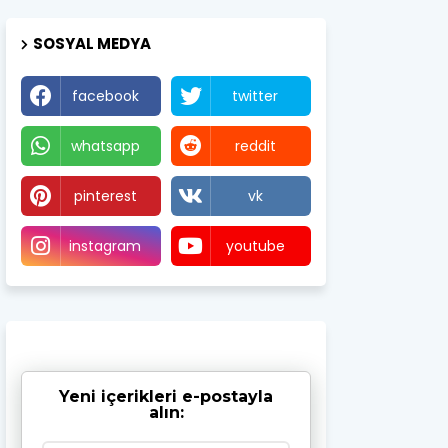
SOSYAL MEDYA
facebook
twitter
whatsapp
reddit
pinterest
vk
instagram
youtube
Yeni içerikleri e-postayla
alın: