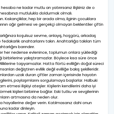
hesaba ne kadar mutlu an yatırırsanız ilişkiniz de o
hesabınızı mutlulukla doldurmak olmalı.
ulun. Kıskançlıklar, hep bir arada olma, ilginin çocuklara
arının ağır gelmesi ve gerçekçi olmayan beklentiler çiftin
tarlığınıza koşulsuz sevme, anlayış, hoşgörü, arkadaş
 fedakarlık anahtarlarını takın. Anahtarlığa takılan tüm
htarlığını barındırır.
iftler her nedense evlenince, toplumun onlara yüklediği
iği birbirlerine yakıştıramazlar. Böylece kısa süre önce
iliklerine taşıyamazlar. Hatta flörtü evliliğin doğal süreci
nları değiştiren evlilik değil evliliğe bakış şekilleridir.
ranımlardan uzak duran çiftler zaman içerisinde hayatın
erini, paylaşımlarını sorgulamaya başlarlar. Halbuki
etmesi ilişkiyi ateşler. Kişilerin kendilerini daha iyi
mek kişileri birbirine bağlar. Eski tutku ve sevgilerinin
mların artmasına da neden olur.
a da hayallerine değer verin. Katılmasanız dahi onun
una kadar dinleyin.
yenilikler yapın. Kaliteli zaman geçirmek için olanaklar