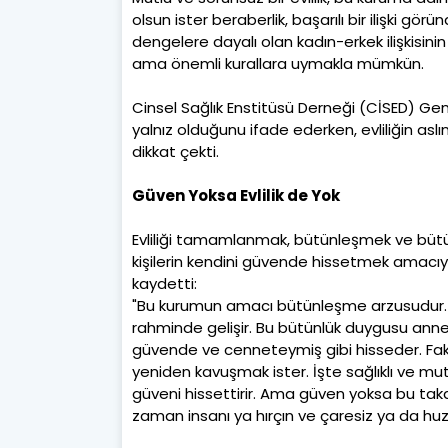
olsun ister beraberlik, başarılı bir ilişki g
dengelere dayalı olan kadın-erkek ilişkisinin
ama önemli kurallara uymakla mümkün.
Cinsel Sağlık Enstitüsü Derneği (CİSED) Ge
yalnız olduğunu ifade ederken, evliliğin aslı
dikkat çekti.
Güven Yoksa Evlilik de Yok
Evliliği tamamlanmak, bütünleşmek ve bütü
kişilerin kendini güvende hissetmek amacıyla
kaydetti:
"Bu kurumun amacı bütünleşme arzusudur. Ç
rahminde gelişir. Bu bütünlük duygusu anney
güvende ve cenneteymiş gibi hisseder. Fa
yeniden kavuşmak ister. İşte sağlıklı ve mutl
güveni hissettirir. Ama güven yoksa bu takdir
zaman insanı ya hırçın ve çaresiz ya da huzu