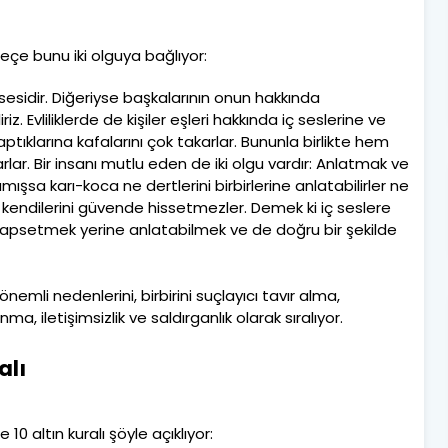
Keçe bunu iki olguya bağlıyor:
iç sesidir. Diğeriyse başkalarının onun hakkında
riz. Evliliklerde de kişiler eşleri hakkında iç seslerine ve
aptıklarına kafalarını çok takarlar. Bununla birlikte hem
lar. Bir insanı mutlu eden de iki olgu vardır: Anlatmak ve
ışsa karı-koca ne dertlerini birbirlerine anlatabilirler ne
le kendilerini güvende hissetmezler. Demek ki iç seslere
 hapsetmek yerine anlatabilmek ve de doğru bir şekilde
nemli nedenlerini, birbirini suçlayıcı tavır alma,
a, iletişimsizlik ve saldırganlık olarak sıralıyor.
alı
e 10 altın kuralı şöyle açıklıyor: