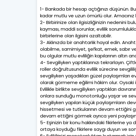
1- Bankada bir hesap açtığınızı düşünün. Bu 
kadar mutlu ve uzun ömürlü olur. Amacınız 
2- Birbirinize olan ilgisizliğinizin nedenini b
kayması, maddi sorunlar, evlilik sorumlulukl
birbirlerine olan ilgisini azaltabilir.
3- Aklınızda bir anahtarlık hayal edin. Anah
olabilme, samimiyet, şefkat, emek, sabır ve
bu olgular mutlu evliliğin kapılarının altın ana
4- Sevgiliyken yaptıklarınızı tekrarlayın. Ç
roller doğrultusunda evlilik sürecine sevgilil
sevgiliyken yaşadıkları güzel paylaşımları evl
olarak görmeme eğilimi hâkim olur. Oysaki insa
Evlilikle birlikte sevgiliyken yaptıkları dav
onlara sunduğu monotonluğu yaşar ve sevgil
sevgiliyken yapılan küçük paylaşımların devam 
hissetmesi ve tutkularının devam ettiğini gör
devam ettiğini görmek ayrıca yeni paylaşı
5- Eşinizin bir konu hakkındaki fikirlerine y
ortaya koyduğu fikirlere saygı duyun ve son
6- Evliliğinizi monotonluktan kurtarmak için 