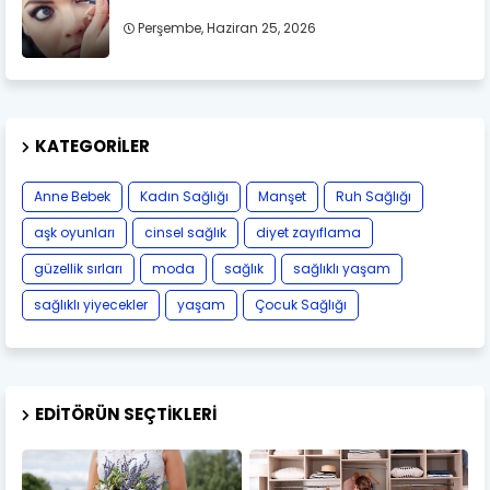
Perşembe, Haziran 25, 2026
KATEGORILER
Anne Bebek
Kadın Sağlığı
Manşet
Ruh Sağlığı
aşk oyunları
cinsel sağlık
diyet zayıflama
güzellik sırları
moda
sağlık
sağlıklı yaşam
sağlıklı yiyecekler
yaşam
Çocuk Sağlığı
EDITÖRÜN SEÇTIKLERI