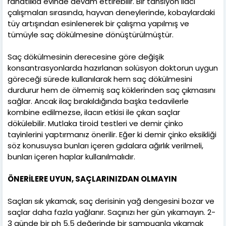
rahatlıkla evinde devam ettirebilir. Bir tansiyon ilacı
çalışmaları sırasında, hayvan deneylerinde, kobaylardaki
tüy artışından esinlenerek bir çalışma yapılmış ve
tümüyle saç dökülmesine dönüştürülmüştür.
Saç dökülmesinin derecesine göre değişik
konsantrasyonlarda hazırlanan solüsyon doktorun uygun
göreceği sürede kullanılarak hem saç dökülmesini
durdurur hem de ölmemiş saç köklerinden saç çıkmasını
sağlar. Ancak ilaç bırakıldığında başka tedavilerle
kombine edilmezse, ilacın etkisi ile çıkan saçlar
dökülebilir. Mutlaka tiroid testleri ve demir çinko
tayinlerini yaptırmanız önerilir. Eğer ki demir çinko eksikliği
söz konusuysa bunları içeren gıdalara ağırlık verilmeli,
bunları içeren haplar kullanılmalıdır.
ÖNERİLERE UYUN, SAÇLARINIZDAN OLMAYIN
Saçları sık yıkamak, saç derisinin yağ dengesini bozar ve
saçlar daha fazla yağlanır. Saçınızı her gün yıkamayın. 2-
3 günde bir ph 5.5 değerinde bir şampuanla yıkamak