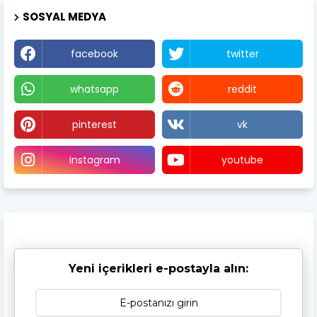
SOSYAL MEDYA
facebook
twitter
whatsapp
reddit
pinterest
vk
instagram
youtube
Yeni içerikleri e-postayla alın: