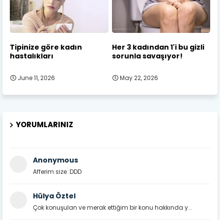
Tipinize göre kadın
Her 3 kadından 1'i bu gizli
hastalıkları
sorunla savaşıyor!
June 11, 2026
May 22, 2026
YORUMLARINIZ
Anonymous
Afferim size :DDD
Hülya Öztel
Çok konuşulan ve merak ettiğim bir konu hakkında y...