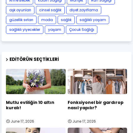
Anne Bebek
Kadın Sağlığı
Manşet
Ruh Sağlığı
aşk oyunları
cinsel sağlık
diyet zayıflama
güzellik sırları
moda
sağlık
sağlıklı yaşam
sağlıklı yiyecekler
yaşam
Çocuk Sağlığı
EDITÖRÜN SEÇTIKLERI
Mutlu evliliğin 10 altın
Fonksiyonel bir gardırop
kuralı!
nasıl yapılır?
June 17, 2026
June 17, 2026