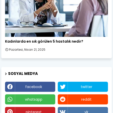
Kadın Sağlığı
Kadınlarda en sık görülen 5 hastalık nedir?
Pazartesi, Nisan 21, 2025
SOSYAL MEDYA
facebook
twitter
whatsapp
reddit
pinterest
vk