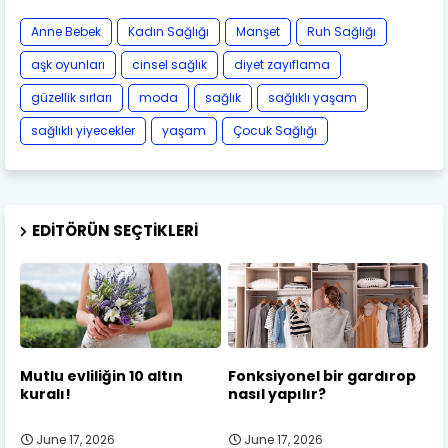
Anne Bebek
Kadın Sağlığı
Manşet
Ruh Sağlığı
aşk oyunları
cinsel sağlık
diyet zayıflama
güzellik sırları
moda
sağlık
sağlıklı yaşam
sağlıklı yiyecekler
yaşam
Çocuk Sağlığı
EDITÖRÜN SEÇTIKLERI
Mutlu evliliğin 10 altın
Fonksiyonel bir gardırop
kuralı!
nasıl yapılır?
June 17, 2026
June 17, 2026