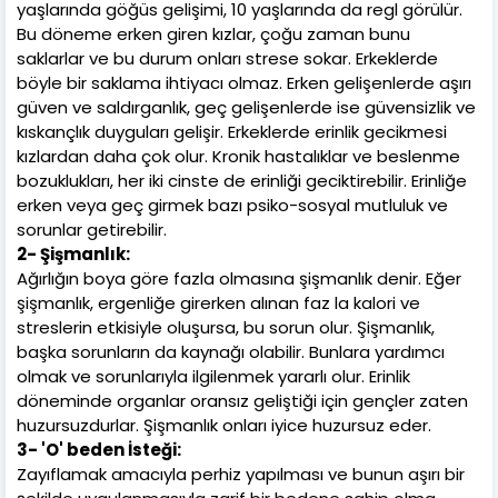
yaşlarında göğüs gelişimi, 10 yaşlarında da regl görülür.
Bu döneme erken giren kızlar, çoğu zaman bunu
saklarlar ve bu durum onları strese sokar. Erkeklerde
böyle bir saklama ihtiyacı olmaz. Erken gelişenlerde aşırı
güven ve saldırganlık, geç gelişenlerde ise güvensizlik ve
kıskançlık duyguları gelişir. Erkeklerde erinlik gecikmesi
kızlardan daha çok olur. Kronik hastalıklar ve beslenme
bozuklukları, her iki cinste de erinliği geciktirebilir. Erinliğe
erken veya geç girmek bazı psiko-sosyal mutluluk ve
sorunlar getirebilir.
2- Şişmanlık:
Ağırlığın boya göre fazla olmasına şişmanlık denir. Eğer
şişmanlık, ergenliğe girerken alınan faz la kalori ve
streslerin etkisiyle oluşursa, bu sorun olur. Şişmanlık,
başka sorunların da kaynağı olabilir. Bunlara yardımcı
olmak ve sorunlarıyla ilgilenmek yararlı olur. Erinlik
döneminde organlar oransız geliştiği için gençler zaten
huzursuzdurlar. Şişmanlık onları iyice huzursuz eder.
3- 'O' beden İsteği:
Zayıflamak amacıyla perhiz yapılması ve bunun aşırı bir