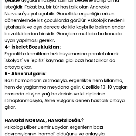
şekilde uygulanmasıyla zarif bir bedene sahip olma
isteğidir. Fakat bu, bir tür hastalık olan Anorexia
Nervosa'ya yol açabilir. Genellikle ergenliğin erken
dönemlerinde kız çocuklarda görülür. Psikolojik nedenli
iştahsızlık ve aşırı derece de kilo kaybı ile beliren ender
bozukluklardan birisidir. Gençlere mutlaka bu konuda
uyarı yapılması gerekir.
4- İskelet Bozuklukları:
Ergenlikte kemiklerin hızlı büyümesine paralel olarak
'skolyoz' ve 'epifiz' kayması gibi bazı hastalıklar da
ortaya çıkar.
5- Akne Vulgaris:
Bazı hormonların artmasıyla, ergenlikte hem kıllanma,
hem de yağlanma meydana gelir. Özellikle 13-18 yaşları
arasında oluşan yağ bezlerinin ve kıl diplerinin
iltihaplanmasıyla, Akne Vulgaris denen hastalık ortaya
çıkar.
HANGİSİ NORMAL, HANGİSİ DEĞİL?
Psikolog Dilber Demir Baydar, ergenlerin bazı
davranışlarının 'normal' olduğunu ve anlayışla