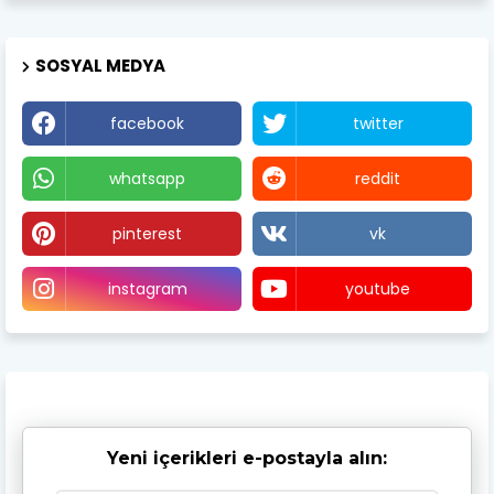
SOSYAL MEDYA
facebook
twitter
whatsapp
reddit
pinterest
vk
instagram
youtube
Yeni içerikleri e-postayla alın: