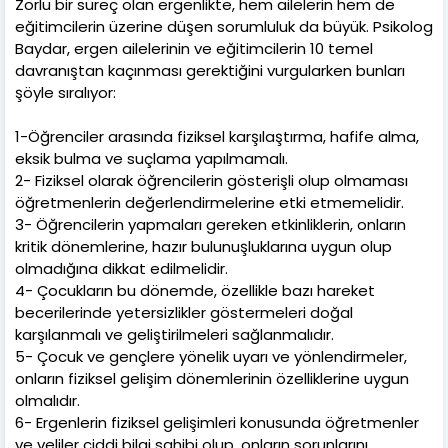
Zorlu bir süreç olan ergenlikte, hem ailelerin hem de
eğitimcilerin üzerine düşen sorumluluk da büyük. Psikolog
Baydar, ergen ailelerinin ve eğitimcilerin 10 temel
davranıştan kaçınması gerektiğini vurgularken bunları
şöyle sıralıyor:
1-Öğrenciler arasında fiziksel karşılaştırma, hafife alma,
eksik bulma ve suçlama yapılmamalı.
2- Fiziksel olarak öğrencilerin gösterişli olup olmaması
öğretmenlerin değerlendirmelerine etki etmemelidir.
3- Öğrencilerin yapmaları gereken etkinliklerin, onların
kritik dönemlerine, hazır bulunuşluklarına uygun olup
olmadığına dikkat edilmelidir.
4- Çocukların bu dönemde, özellikle bazı hareket
becerilerinde yetersizlikler göstermeleri doğal
karşılanmalı ve geliştirilmeleri sağlanmalıdır.
5- Çocuk ve gençlere yönelik uyarı ve yönlendirmeler,
onların fiziksel gelişim dönemlerinin özelliklerine uygun
olmalıdır.
6- Ergenlerin fiziksel gelişimleri konusunda öğretmenler
ve veliler ciddi bilgi sahibi olup, onların sorunlarını