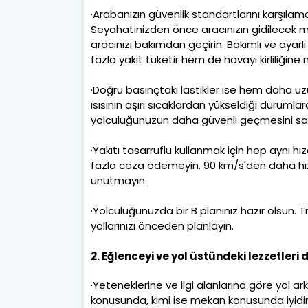
·Arabanızın güvenlik standartlarını karşılamas
Seyahatinizden önce aracınızın gidilecek 
aracınızı bakımdan geçirin. Bakımlı ve ayarl
fazla yakıt tüketir hem de havayı kirliliğine 
·Doğru basınçtaki lastikler ise hem daha uzu
ısısının aşırı sıcaklardan yükseldiği duruml
yolculuğunuzun daha güvenli geçmesini sa
·Yakıtı tasarruflu kullanmak için hep aynı h
fazla ceza ödemeyin. 90 km/s'den daha hızlı
unutmayın.
·Yolculuğunuzda bir B planınız hazır olsun. 
yollarınızı önceden planlayın.
2. Eğlenceyi ve yol üstündeki lezzetleri
·Yeteneklerine ve ilgi alanlarına göre yol a
konusunda, kimi ise mekan konusunda iyidir.