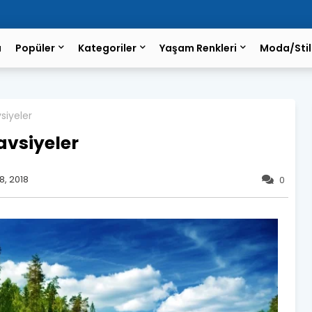
a
Popüler
Kategoriler
Yaşam Renkleri
Moda/Stil
siyeler
avsiyeler
, 2018
0