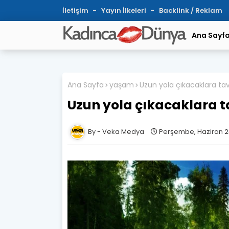
İletişim
Yayın İlkeleri
Backlink / Reklam
Ana Sayf
Ana Sayfa
yaşam
Uzun yola çıkacaklara tav
Uzun yola çıkacaklara t
Veka Medya
Perşembe, Haziran 28