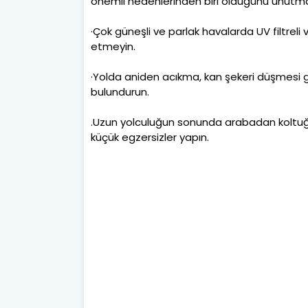
önemli nedenlerinden biri olduğunu unutma
·Çok güneşli ve parlak havalarda UV filtreli
etmeyin.
·Yolda aniden acıkma, kan şekeri düşmesi gi
bulundurun.
.Uzun yolculuğun sonunda arabadan koltuğu
küçük egzersizler yapın.