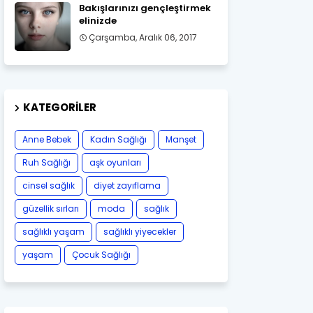
Bakışlarınızı gençleştirmek
elinizde
Çarşamba, Aralık 06, 2017
KATEGORILER
Anne Bebek
Kadın Sağlığı
Manşet
Ruh Sağlığı
aşk oyunları
cinsel sağlık
diyet zayıflama
güzellik sırları
moda
sağlık
sağlıklı yaşam
sağlıklı yiyecekler
yaşam
Çocuk Sağlığı