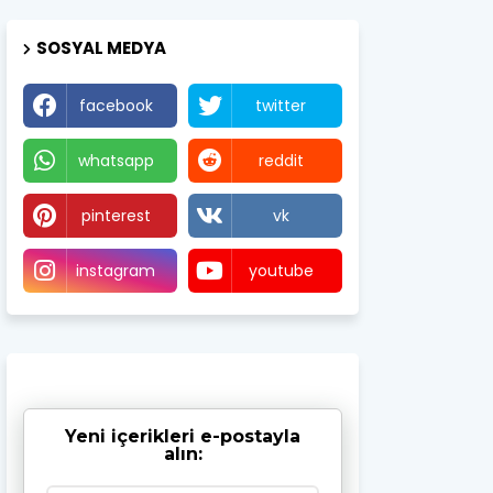
SOSYAL MEDYA
facebook
twitter
whatsapp
reddit
pinterest
vk
instagram
youtube
Yeni içerikleri e-postayla
alın: