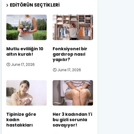
EDITÖRÜN SEÇTIKLERI
Mutlu evliliğin 10
Fonksiyonel bir
altın kuralı!
gardırop nasıl
yapılır?
June 17, 2026
June 17, 2026
Tipinize göre
Her 3 kadından 1'i
kadın
bu gizli sorunla
hastalıkları
savaşıyor!