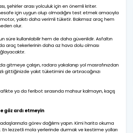
ı, şehirler arası yolculuk için en önemli kriter.
mesafe için uygun olup olmadığını test etmek amacıyla
ı motor, yakıtı daha verimli tüketir. Bakımsız araç hem
neden olur.
n süre kullanılabilir hem de daha güvenlidir. Asfaltın
arda araç tekerlerinin daha az hava dolu olması
ğlayacaktır.
ızda gitmeye çalışın, radara yakalanıp yol masrafınızdan
 gittiğinizde yakıt tüketimini de artıracağınızı
Trafikte ya da feribot sırasında mahsur kalmayın, kaçış
 de göz ardı etmeyin
rkadaşlarınızla görev dağılımı yapın. Kimi harita okuma
 En lezzetli mola yerlerinde durmak ve kestirme yolları