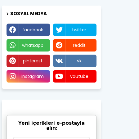
SOSYAL MEDYA
facebook
twitter
whatsapp
reddit
pinterest
vk
instagram
youtube
Yeni içerikleri e-postayla
alın: