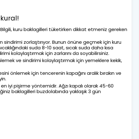
kural!
lgili, kuru baklagilleri tüketirken dikkat etmeniz gereken
man sindirimi zorlaştırıyor. Bunun önüne geçmek için kuru
sıcaklığındaki suda 8-10 saat, sıcak suda daha kısa
imi kolaylaştırmak için zarlarını da soyabilirsiniz.
önlemek ve sindirimi kolaylaştırmak için yemeklere kekik,
esini önlemek için tencerenin kapağını aralık bırakın ve
in.
n en iyi pişirme yöntemidir. Ağzı kapalı olarak 45-60
diğiniz baklagilleri buzdolabında yaklaşık 3 gün