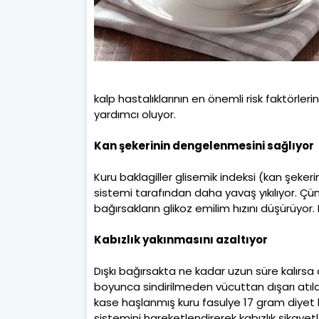
kalp hastalıklarının en önemli risk faktörle
yardımcı oluyor.
Kan şekerinin dengelenmesini sağlıyor
Kuru baklagiller glisemik indeksi (kan şekeri
sistemi tarafından daha yavaş yıkılıyor. Çünk
bağırsakların glikoz emilim hızını düşürüyor
Kabızlık yakınmasını azaltıyor
Dışkı bağırsakta ne kadar uzun süre kalırsa o
boyunca sindirilmeden vücuttan dışarı atıldı
kase haşlanmış kuru fasulye 17 gram diyet lif
sistemini hareketlendirerek kabızlık şikayetl