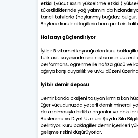
etkisi (vücut ısısını yükseltme etkisi ) yükse
tüketildiklerinde yağ yakımını da hızlandırıyor
taneli tahıllarla (haşlanmış buğday, bulgur, 
Böylece kuru baklagillerin hem protein kali
Hafızayı güçlendiriyor
İyi bir B vitamini kaynağı olan kuru baklagiller
folik asit sayesinde sinir sisteminin düzen
performans, öğrenme ile hafıza gücü ve kon
ağrıya karşı duyarlılık ve uyku düzeni üzerind
İyi bir demir deposu
Demir kanda oksijeni taşıyan kırmızı kan hü
Eğer vücudunuzda yeterli demir minerali yok
de azalmasıyla birlikte organlar ve dokular
Beslenme ve Diyet Uzmanı Şeyda Sıla Bilgi
belirtiyor. Kuru baklagiller demir içerikleri 
gelişme riskini düşürüyorlar.