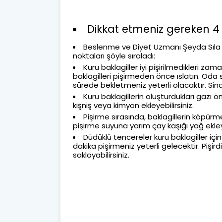
Dikkat etmeniz gereken 4 
Beslenme ve Diyet Uzmanı Şeyda Sıla Bi
noktaları şöyle sıraladı:
Kuru baklagiller iyi pişirilmedikleri za
baklagilleri pişirmeden önce ıslatın. Oda 
sürede bekletmeniz yeterli olacaktır. Sindir
Kuru baklagillerin oluşturdukları gazı 
kişniş veya kimyon ekleyebilirsiniz.
Pişirme sırasında, baklagillerin köpürm
pişirme suyuna yarım çay kaşığı yağ ekley
Düdüklü tencereler kuru baklagiller içi
dakika pişirmeniz yeterli gelecektir. Pişir
saklayabilirsiniz.