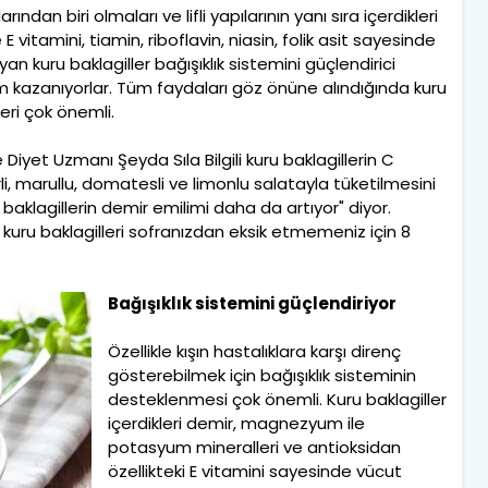
ından biri olmaları ve lifli yapılarının yanı sıra içerdikleri
 vitamini, tiamin, riboflavin, niasin, folik asit sayesinde
an kuru baklagiller bağışıklık sistemini güçlendirici
önem kazanıyorlar. Tüm faydaları göz önüne alındığında kuru
eri çok önemli.
yet Uzmanı Şeyda Sıla Bilgili kuru baklagillerin C
, marullu, domatesli ve limonlu salatayla tüketilmesini
aklagillerin demir emilimi daha da artıyor" diyor.
 kuru baklagilleri sofranızdan eksik etmemeniz için 8
Bağışıklık sistemini güçlendiriyor
Özellikle kışın hastalıklara karşı direnç
gösterebilmek için bağışıklık sisteminin
desteklenmesi çok önemli. Kuru baklagiller
içerdikleri demir, magnezyum ile
potasyum mineralleri ve antioksidan
özellikteki E vitamini sayesinde vücut