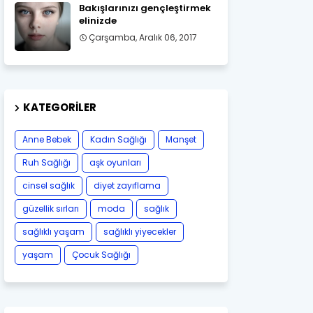
Bakışlarınızı gençleştirmek
elinizde
Çarşamba, Aralık 06, 2017
KATEGORILER
Anne Bebek
Kadın Sağlığı
Manşet
Ruh Sağlığı
aşk oyunları
cinsel sağlık
diyet zayıflama
güzellik sırları
moda
sağlık
sağlıklı yaşam
sağlıklı yiyecekler
yaşam
Çocuk Sağlığı