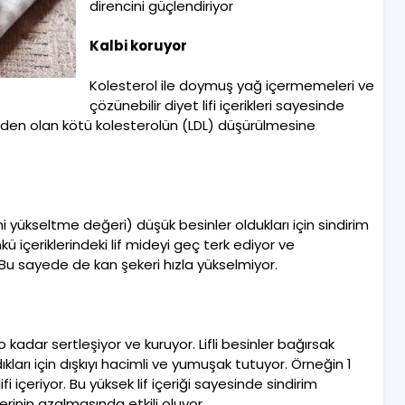
direncini güçlendiriyor
Kalbi koruyor
Kolesterol ile doymuş yağ içermemeleri ve
çözünebilir diyet lifi içerikleri sayesinde
rinden olan kötü kolesterolün (LDL) düşürülmesine
ni yükseltme değeri) düşük besinler oldukları için sindirim
ü içeriklerindeki lif mideyi geç terk ediyor ve
. Bu sayede de kan şekeri hızla yükselmiyor.
 kadar sertleşiyor ve kuruyor. Lifli besinler bağırsak
kları için dışkıyı hacimli ve yumuşak tutuyor. Örneğin 1
i içeriyor. Bu yüksek lif içeriği sayesinde sindirim
erinin azalmasında etkili oluyor.