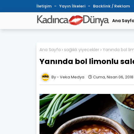
İletişim
Yayın İlkeleri
Backlink / Reklam
Ana Sayf
Ana Sayfa
sağlıklı yiyecekler
Yanında bol li
Yanında bol limonlu sal
Veka Medya
Cuma, Nisan 06, 2018