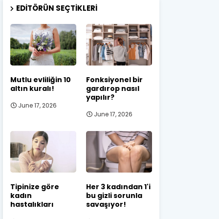
EDITÖRÜN SEÇTIKLERI
Mutlu evliliğin 10
Fonksiyonel bir
altın kuralı!
gardırop nasıl
yapılır?
June 17, 2026
June 17, 2026
Tipinize göre
Her 3 kadından 1'i
kadın
bu gizli sorunla
hastalıkları
savaşıyor!