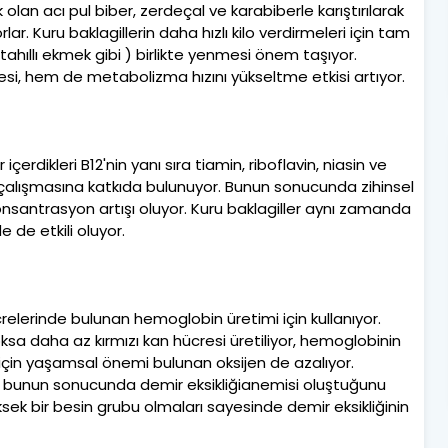
k olan acı pul biber, zerdeçal ve karabiberle karıştırılarak
lar. Kuru baklagillerin daha hızlı kilo verdirmeleri için tam
tahıllı ekmek gibi ) birlikte yenmesi önem taşıyor.
tesi, hem de metabolizma hızını yükseltme etkisi artıyor.
 içerdikleri B12'nin yanı sıra tiamin, riboflavin, niasin ve
li çalışmasına katkıda bulunuyor. Bunun sonucunda zihinsel
santrasyon artışı oluyor. Kuru baklagiller aynı zamanda
e de etkili oluyor.
crelerinde bulunan hemoglobin üretimi için kullanıyor.
sa daha az kırmızı kan hücresi üretiliyor, hemoglobinin
 için yaşamsal önemi bulunan oksijen de azalıyor.
li bunun sonucunda demir eksikliğianemisi oluştuğunu
yüksek bir besin grubu olmaları sayesinde demir eksikliğinin