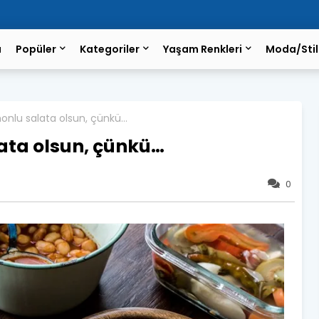
a
Popüler
Kategoriler
Yaşam Renkleri
Moda/Stil
monlu salata olsun, çünkü…
ata olsun, çünkü…
0