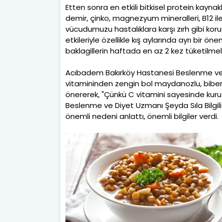
Etten sonra en etkili bitkisel protein kaynaklar
demir, çinko, magnezyum mineralleri, B12 ile E
vücudumuzu hastalıklara karşı zırh gibi koruy
etkileriyle özellikle kış aylarında ayrı bir 
baklagillerin haftada en az 2 kez tüketilmel
Acıbadem Bakırköy Hastanesi Beslenme ve Di
vitamininden zengin bol maydanozlu, biberli
önererek, "Çünkü C vitamini sayesinde kuru b
Beslenme ve Diyet Uzmanı Şeyda Sıla Bilgili
önemli nedeni anlattı, önemli bilgiler verdi.