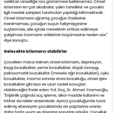
varlıktan cinselliğe rıza göstermesi beklenemez. Cinsel
istismarın en çok akrabalar, yakın tanıdıklar ve çocukla
ilgili meslek sahipleri tarafından yapıldığı bilinmektedir.
Cinsel istismara uğramış çocuğun ifadesine
inanılmaması, çocuğun suçun failiymişçesine
suçlanması, aile içinde meselenin örtbas edilmeye
çalışılması travmanın etkilerinin büyümesine neden olur"
diye konuştu.
Gelecekte istismarcı olabilirler
Çocukken maruz kalınan cinsel istismarın, depresyon,
kaygı bozuklukları, yeme bozuklukları, düşük özsaygı,
psikosomatik bozukluklar (mesela ağrı bozuklukları), uyku
bozuklukları, travma sonrası stres bozukluğu, cinsel işlev
bozuklukları gibi kısa ve uzun vadeli sonuçları
olabileceğini ifade eden Yrd. Doç. Dr. Ahmet Yosmaoğlu,
"Erişkinlik çağında suç işleme, alkol-madde kullanımı ve
intihar da riskler arasındadır. Ayrıca çocukluğunda taciz
edilmiş ebeveynin çocuklarında da yaşıtlarına oranla
daha fazla uyum ve davranış sorunları görülür. Çocukluk