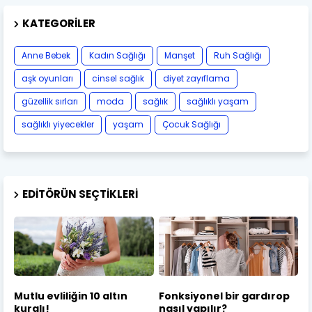
KATEGORILER
Anne Bebek
Kadın Sağlığı
Manşet
Ruh Sağlığı
aşk oyunları
cinsel sağlık
diyet zayıflama
güzellik sırları
moda
sağlık
sağlıklı yaşam
sağlıklı yiyecekler
yaşam
Çocuk Sağlığı
EDITÖRÜN SEÇTIKLERI
Mutlu evliliğin 10 altın
Fonksiyonel bir gardırop
kuralı!
nasıl yapılır?