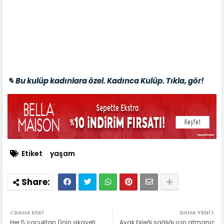
✎ Bu kulüp kadınlara özel. Kadınca Kulüp. Tıkla, gör!
Etiket
yaşam
DAHA ESKI
DAHA YENI
Her 5 çocuktan 1'inin şikayeti
Ayak bileği sağlığı için atmanız