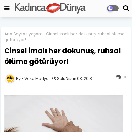
Ana Sayfa
yaşam
Cinsel imalı her dokunuş, ruhsal ölüme
götürüyor!
Cinsel imalı her dokunuş, ruhsal
ölüme götürüyor!
0
Veka Medya
Salı, Nisan 03, 2018