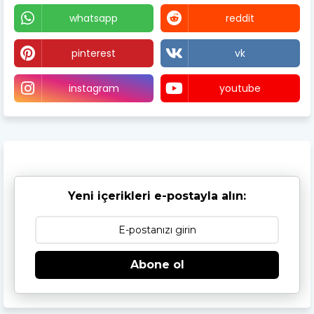
whatsapp
reddit
pinterest
vk
instagram
youtube
Yeni içerikleri e-postayla alın:
Abone ol