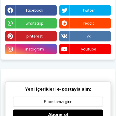
facebook
twitter
whatsapp
reddit
pinterest
vk
instagram
youtube
Yeni içerikleri e-postayla alın:
Abone ol