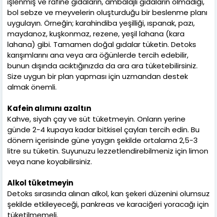
işlenmiş ve rafine gıdaların, ambalajlı gıdaların olmadığı,
bol sebze ve meyvelerin oluşturduğu bir beslenme planı
uygulayın. Örneğin; karahindiba yeşilliği, ıspanak, pazı,
maydanoz, kuşkonmaz, rezene, yeşil lahana (kara
lahana) gibi. Tamamen doğal gıdalar tüketin. Detoks
karışımlarını ana veya ara öğünlerde tercih edebilir,
bunun dışında acıktığınızda da ara ara tüketebilirsiniz.
Size uygun bir plan yapması için uzmandan destek
almak önemli.
Kafein alımını azaltın
Kahve, siyah çay ve süt tüketmeyin. Onların yerine
günde 2-4 kupaya kadar bitkisel çayları tercih edin. Bu
dönem içerisinde güne yaygın şekilde ortalama 2,5-3
litre su tüketin. Suyunuzu lezzetlendirebilmeniz için limon
veya nane koyabilirsiniz.
Alkol tüketmeyin
Detoks sırasında alınan alkol, kan şekeri düzenini olumsuz
şekilde etkileyeceği, pankreas ve karaciğeri yoracağı için
tüketilmemeli.