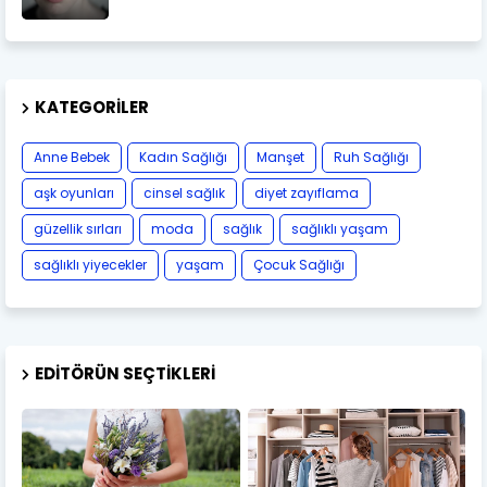
KATEGORILER
Anne Bebek
Kadın Sağlığı
Manşet
Ruh Sağlığı
aşk oyunları
cinsel sağlık
diyet zayıflama
güzellik sırları
moda
sağlık
sağlıklı yaşam
sağlıklı yiyecekler
yaşam
Çocuk Sağlığı
EDITÖRÜN SEÇTIKLERI