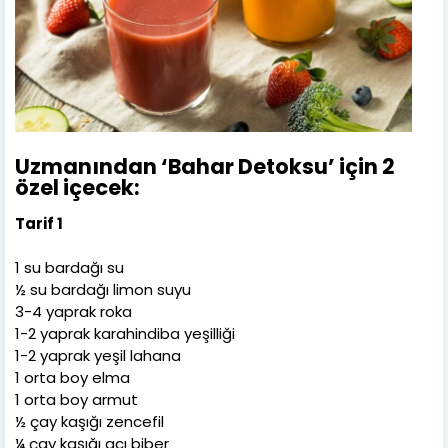
Uzmanından ‘Bahar Detoksu’ için 2
özel içecek:
Tarif 1
1 su bardağı su
½ su bardağı limon suyu
3-4 yaprak roka
1-2 yaprak karahindiba yeşilliği
1-2 yaprak yeşil lahana
1 orta boy elma
1 orta boy armut
½ çay kaşığı zencefil
¼ çay kaşığı acı biber