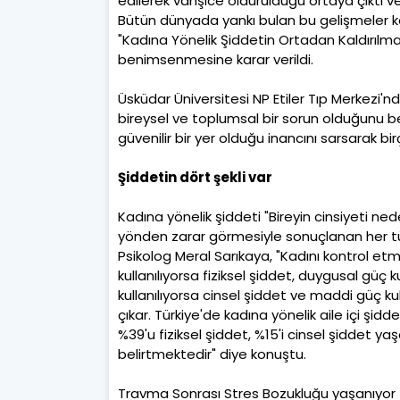
edilerek vahşice öldürüldüğü ortaya çıktı 
Bütün dünyada yankı bulan bu gelişmeler karş
"Kadına Yönelik Şiddetin Ortadan Kaldırılma
benimsenmesine karar verildi.
Üsküdar Üniversitesi NP Etiler Tıp Merkezi'n
bireysel ve toplumsal bir sorun olduğunu b
güvenilir bir yer olduğu inancını sarsarak bi
Şiddetin dört şekli var
Kadına yönelik şiddeti "Bireyin cinsiyeti ned
yönden zarar görmesiyle sonuçlanan her tü
Psikolog Meral Sarıkaya, "Kadını kontrol 
kullanılıyorsa fiziksel şiddet, duygusal güç 
kullanılıyorsa cinsel şiddet ve maddi güç k
çıkar. Türkiye'de kadına yönelik aile içi şid
%39'u fiziksel şiddet, %15'i cinsel şiddet yaş
belirtmektedir" diye konuştu.
Travma Sonrası Stres Bozukluğu yaşanıyor