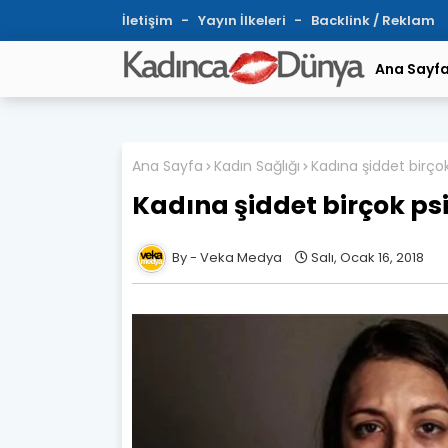
İletişim
Yayın İlkeleri
Backlink / Reklam
Ana Sayf
Ana Sayfa
Kadın Sağlığı
Kadına şiddet birço
Kadına şiddet birçok ps
Veka Medya
Salı, Ocak 16, 2018