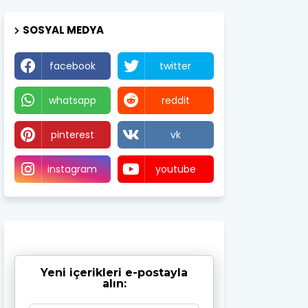
SOSYAL MEDYA
facebook
twitter
whatsapp
reddit
pinterest
vk
instagram
youtube
Yeni içerikleri e-postayla
alın: