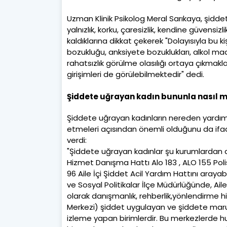
Uzman Klinik Psikolog Meral Sarıkaya, şidde
yalnızlık, korku, çaresizlik, kendine güvensiz
kaldıklarına dikkat çekerek "Dolayısıyla bu 
bozukluğu, anksiyete bozuklukları, alkol mad
rahatsızlık görülme olasılığı ortaya çıkmakl
girişimleri de görülebilmektedir" dedi.
Şiddete uğrayan kadın bununla nasıl 
Şiddete uğrayan kadınların nereden yardım
etmeleri açısından önemli olduğunu da ifade
verdi:
"Şiddete uğrayan kadınlar şu kurumlardan de
Hizmet Danışma Hattı Alo 183 , ALO 155 Pol
96 Aile İçi Şiddet Acil Yardım Hattını arayabi
ve Sosyal Politikalar İlçe Müdürlüğünde, A
olarak danışmanlık, rehberlik,yönlendirme h
Merkezi) şiddet uygulayan ve şiddete maruz 
izleme yapan birimlerdir. Bu merkezlerde huk