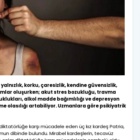
alnızlık, korku, çaresizlik, kendine güvensizlik,
ımlar oluşurken; akut stres bozukluğu, travma
uklukları, alkol madde bağımlılığı ve depresyon
lme olasılığı artabiliyor. Uzmanlara göre psikiyatrik
iktatörlüğe karşı mücadele eden üç kız kardeş Patria,
rumun dibinde bulundu. Mirabel kardeşlerin, tecavüz