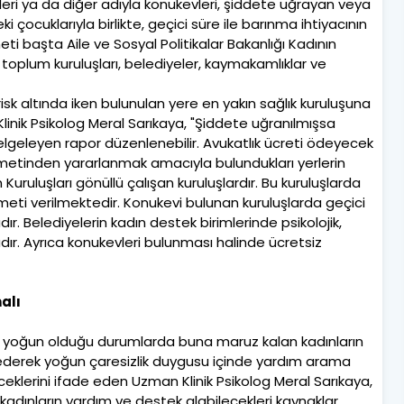
eri ya da diğer adıyla konukevleri, şiddete uğrayan veya
ki çocuklarıyla birlikte, geçici süre ile barınma ihtiyacının
i başta Aile ve Sosyal Politikalar Bakanlığı Kadının
toplum kuruluşları, belediyeler, kaymakamlıklar ve
isk altında iken bulunulan yere en yakın sağlık kuruluşuna
inik Psikolog Meral Sarıkaya, "Şiddete uğranılmışsa
belgeleyen rapor düzenlenebilir. Avukatlık ücreti ödeyecek
metinden yararlanmak amacıyla bulundukları yerlerin
 Kuruluşları gönüllü çalışan kuruluşlardır. Bu kuruluşlarda
zmeti verilmektedir. Konukevi bulunan kuruluşlarda geçici
r. Belediyelerin kadın destek birimlerinde psikolojik,
ır. Ayrıca konukevleri bulunması halinde ücretsiz
alı
in yoğun olduğu durumlarda buna maruz kalan kadınların
hissederek yoğun çaresizlik duygusu içinde yardım arama
eklerini ifade eden Uzman Klinik Psikolog Meral Sarıkaya,
kadınların yardım ve destek alabilecekleri kaynaklar