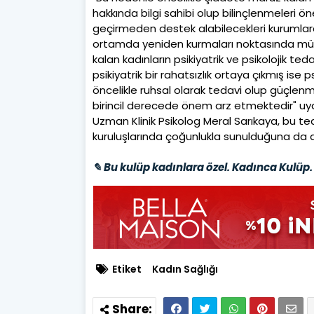
hakkında bilgi sahibi olup bilinçlenmeleri öne
geçirmeden destek alabilecekleri kurumlara
ortamda yeniden kurmaları noktasında müca
kalan kadınların psikiyatrik ve psikolojik t
psikiyatrik bir rahatsızlık ortaya çıkmış ise p
öncelikle ruhsal olarak tedavi olup güçlenme
birincil derecede önem arz etmektedir" uya
Uzman Klinik Psikolog Meral Sarıkaya, bu ted
kuruluşlarında çoğunlukla sunulduğuna da d
✎ Bu kulüp kadınlara özel. Kadınca Kulüp. 
Etiket
Kadın Sağlığı