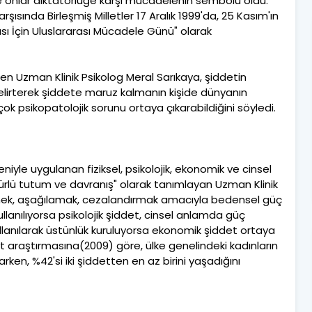
ve onlar diktatörlüğe karşı mücadelenin sembolü oldu.
ısında Birleşmiş Milletler 17 Aralık 1999'da, 25 Kasım'ın
sı İçin Uluslararası Mücadele Günü" olarak
den Uzman Klinik Psikolog Meral Sarıkaya, şiddetin
elirterek şiddete maruz kalmanın kişide dünyanın
rçok psikopatolojik sorunu ortaya çıkarabildiğini söyledi.
eniyle uygulanan fiziksel, psikolojik, ekonomik ve cinsel
rlü tutum ve davranış" olarak tanımlayan Uzman Klinik
etmek, aşağılamak, cezalandırmak amacıyla bedensel güç
kullanılıyorsa psikolojik şiddet, cinsel anlamda güç
ullanılarak üstünlük kuruluyorsa ekonomik şiddet ortaya
det araştırmasına(2009) göre, ülke genelindeki kadınların
arken, %42'si iki şiddetten en az birini yaşadığını