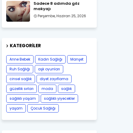
Sadece 8 adımda göz
makyajı
Perşembe, Haziran 25, 2026
KATEGORILER
Anne Bebek
Kadın Sağlığı
Manşet
Ruh Sağlığı
aşk oyunları
cinsel sağlık
diyet zayıflama
güzellik sırları
moda
sağlık
sağlıklı yaşam
sağlıklı yiyecekler
yaşam
Çocuk Sağlığı