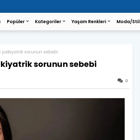
a
Popüler
Kategoriler
Yaşam Renkleri
Moda/Stil
k psikiyatrik sorunun sebebi
ikiyatrik sorunun sebebi
0