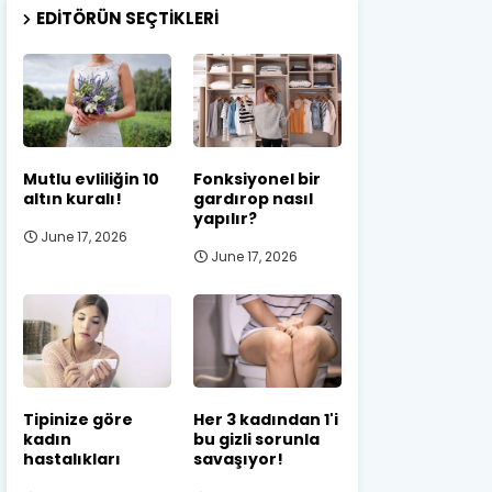
EDITÖRÜN SEÇTIKLERI
Mutlu evliliğin 10
Fonksiyonel bir
altın kuralı!
gardırop nasıl
yapılır?
June 17, 2026
June 17, 2026
Tipinize göre
Her 3 kadından 1'i
kadın
bu gizli sorunla
hastalıkları
savaşıyor!