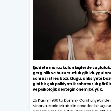
Şiddete maruz kalan kişilerde suçluluk, y
gerginlik ve huzursuzluk gibi duygulan
sonrası stres bozukluğu, anksiyete boz
gibi bir çok psikiyatrik rahatsızlık görü
ve psikolojik desteğin önemi büyük.
25 Kasım 1960'ta Dominik Cumhuriyeti'nde d
Minerva, Maria Mirabel'in cesetleri bir uçu