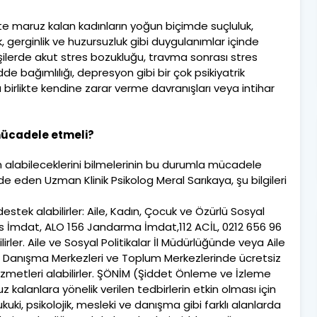
te maruz kalan kadınların yoğun biçimde suçluluk,
lik, gerginlik ve huzursuzluk gibi duygulanımlar içinde
kişilerde akut stres bozukluğu, travma sonrası stres
de bağımlılığı, depresyon gibi bir çok psikiyatrik
a birlikte kendine zarar verme davranışları veya intihar
mücadele etmeli?
 alabileceklerini bilmelerinin bu durumla mücadele
 eden Uzman Klinik Psikolog Meral Sarıkaya, şu bilgileri
stek alabilirler: Aile, Kadın, Çocuk ve Özürlü Sosyal
is İmdat, ALO 156 Jandarma İmdat,112 ACİL, 0212 656 96
lirler. Aile ve Sosyal Politikalar İl Müdürlüğünde veya Aile
ile Danışma Merkezleri ve Toplum Merkezlerinde ücretsiz
izmetleri alabilirler. ŞÖNİM (Şiddet Önleme ve İzleme
kalanlara yönelik verilen tedbirlerin etkin olması için
uki, psikolojik, mesleki ve danışma gibi farklı alanlarda