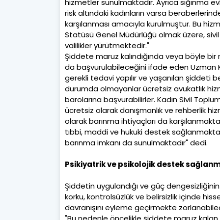
hizmetler sunulmaktadır. Ayrıca sığınma evl
risk altındaki kadınların varsa beraberlerinde
karşılanması amacıyla kurulmuştur. Bu hizmet
Statüsü Genel Müdürlüğü olmak üzere, sivil 
valilikler yürütmektedir."
Şiddete maruz kalındığında veya böyle bir r
da başvurulabileceğini ifade eden Uzman Kl
gerekli tedavi yapılır ve yaşanılan şiddeti 
durumda olmayanlar ücretsiz avukatlık hiz
barolarına başvurabilirler. Kadın Sivil Toplum
ücretsiz olarak danışmanlık ve rehberlik hi
olarak barınma ihtiyaçları da karşılanmaktadı
tıbbi, maddi ve hukuki destek sağlanmaktad
barınma imkanı da sunulmaktadır" dedi.
Psikiyatrik ve psikolojik destek sağlanm
Şiddetin uygulandığı ve güç dengesizliğin
korku, kontrolsüzlük ve belirsizlik içinde 
davranışını eyleme geçirmekte zorlanabilec
"Bu nedenle öncelikle şiddete maruz kalan 