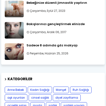
Bebeğinize düzenli jimnastik yaptırın
Çarşamba, Eylül 27, 2023
Bakışlarınızı gençleştirmek elinizde
Çarşamba, Aralık 06, 2017
Sadece 8 adımda göz makyajı
Perşembe, Haziran 25, 2026
KATEGORILER
Anne Bebek
Kadın Sağlığı
Manşet
Ruh Sağlığı
aşk oyunları
cinsel sağlık
diyet zayıflama
güzellik sırları
moda
sağlık
sağlıklı yaşam