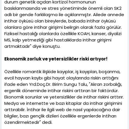
durum genetik açıdan kortizol hormonunun
baskılanmasında ve stres yönetiminde önemli olan SK2
adlı bir gende farklılaşma ile açıklanmıştır. Ailede annede
intihar öyküsü olan bireylerde, babada intihar öyküsü
olanlara göre intihar girişimi belirgin olarak fazla görülür.
Fiziksel hastalığı olanlarda özellikle KOAH, kanser, diyalizi
MS, kalp yetmezliği gibi hastalıklarda intihar girişimi
artmaktadır" diye konuştu.
Ekonomik zorluk ve yetersizlikler riski artıyor!
Özellikle romantik ilişkide kayıplar, iş kayıpları, boşanma,
evcil hayvan kaybı gibi hayat olaylarında riskin arttığını
ifade eden Yrd.Doç.Dr. Birim Sungu Talu, "Akran zorbalığı,
ergenlik döneminde intihar riskini arttıran bir faktördür.
Ekonomik sorunlar ve yetersizlikler de intihar riskini arttırır.
Medya ve internette ve bazı kitaplar da intihar girişimini
arttırabilir. İntihar ile ilgili web de nasıl yapılacağına dair
bilgiler, bazı gençlik dizileri özellikle ergenlerde intiharı
özendirmektedir" dedi.