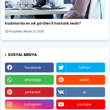
Kadın Sağlığı
Kadınlarda en sık görülen 5 hastalık nedir?
Pazartesi, Nisan 21, 2025
SOSYAL MEDYA
facebook
twitter
whatsapp
reddit
pinterest
vk
instagram
youtube