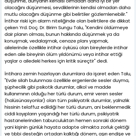
düşünme, dünyanın kendisi olmadan daha iyi bir yer
olacağını düşünmesi, sevdiklerinin kendisi olmadan daha
mutlu olacağını düşünme gibi belirtiler gözlemlenebilir."
İntihar riski için alarm niteliğinde olan belirtilere de dikkat
çeken Yrd. Doç. Dr. Birim Sungu Talu, "Kendini öldürmeye
dair planın olması, bunun hakkında düşünmek ya da
konuşmak, vedalaşmak, cenaze planı yapmak,
ailelerinde özellikle intihar öyküsü olan bireylerde intihar
eden aile bireyinin ölüm yıldönümü veya intihar ettiği
yaşlar o ailedeki herkes için kritik süreçtir" dedi.
İntihara zemin hazırlayan durumlara da işaret eden Talu,
"Evde silah bulunması özellikle ergenlerde sesler duyma,
şüphecilik gibi psikotik durumlar, alkol ve madde
kullanımının olduğu her türlü durum, emir veren sesler
(halüsünasyonlar) olan tüm psikiyatrik durumlar, yalnızlık
hissinin telaffuz edildiği her türlü durum, ani beklenmedik
ciddi kayıpların yaşandığı her türlü durum, psikiyatrik
hastanelerinden taburculuktan hemen sonraki dönem
yani kişinin günlük hayata adapte olmakta zorluk çektiği
ve tıbbi desteğin ortadan kalktığı dönem, aşırı endişe ve