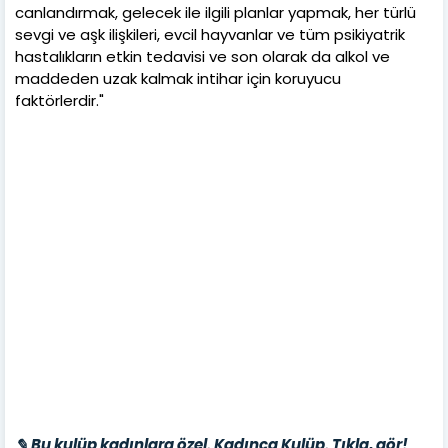
canlandırmak, gelecek ile ilgili planlar yapmak, her türlü
sevgi ve aşk ilişkileri, evcil hayvanlar ve tüm psikiyatrik
hastalıkların etkin tedavisi ve son olarak da alkol ve
maddeden uzak kalmak intihar için koruyucu
faktörlerdir."
✎ Bu kulüp kadınlara özel. Kadınca Kulüp. Tıkla, gör!