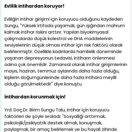
Evlilik intihardan koruyor!
Evliliğin intihar girişimi için koruyucu olduğunu kaydeden
Sungu, "Yüksek irtifada yaşamak, gün ışığından mahrum
kalmak intihar riskini arttırır. Yapılan biyokimyasal
çalışmalarda düşük kolestrol ve DHA maddelerinin
seviyelerinin düşük olması intihar için risk faktörü olarak
belirlenmiştir. Özellikle kadınlarda hamilelik döneminde
yaşanan depresyonun tedavisi, intiharın önlenmesi
adına çok önemlidir. Zamansal olarak intihar girişimlerinin
mayıs, haziran, temmuz aylarında daha fazla olduğu,
kişilerin doğumgünlerinde daha fazla intihara meyilli
olduğu görülmektedir" diye konuştu.
İntihardan korunmak için!
Yrd. Doç.Dr. Birim Sungu Talu, intihar için koruyucu
faktörleri de şöyle sıraladı: "Sosyalliği arttırmak,
psikolojik/psikiyatrik destek almak, konuşmak,
paylaşmak, bir amaç belirlemek ve bu hayali zihinde