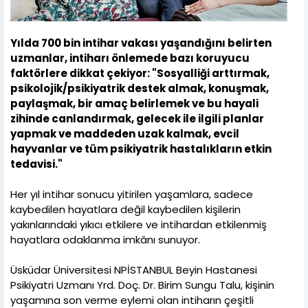
Yılda 700 bin intihar vakası yaşandığını belirten
uzmanlar, intiharı önlemede bazı koruyucu
faktörlere dikkat çekiyor: "Sosyalliği arttırmak,
psikolojik/psikiyatrik destek almak, konuşmak,
paylaşmak, bir amaç belirlemek ve bu hayali
zihinde canlandırmak, gelecek ile ilgili planlar
yapmak ve maddeden uzak kalmak, evcil
hayvanlar ve tüm psikiyatrik hastalıkların etkin
tedavisi."
Her yıl intihar sonucu yitirilen yaşamlara, sadece
kaybedilen hayatlara değil kaybedilen kişilerin
yakınlarındaki yıkıcı etkilere ve intihardan etkilenmiş
hayatlara odaklanma imkânı sunuyor.
Üsküdar Üniversitesi NPİSTANBUL Beyin Hastanesi
Psikiyatri Uzmanı Yrd. Doç. Dr. Birim Sungu Talu, kişinin
yaşamına son verme eylemi olan intiharın çeşitli