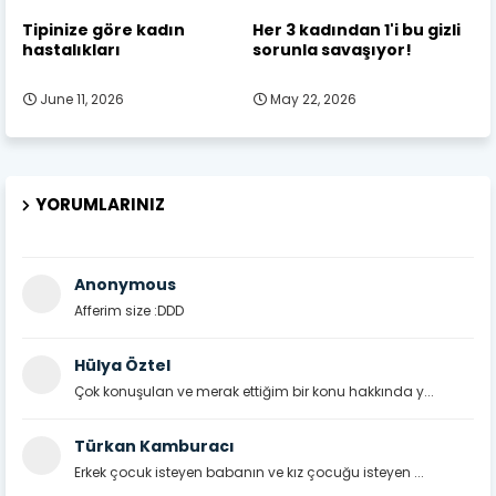
Tipinize göre kadın
Her 3 kadından 1'i bu gizli
hastalıkları
sorunla savaşıyor!
June 11, 2026
May 22, 2026
YORUMLARINIZ
Anonymous
Afferim size :DDD
Hülya Öztel
Çok konuşulan ve merak ettiğim bir konu hakkında y...
Türkan Kamburacı
Erkek çocuk isteyen babanın ve kız çocuğu isteyen ...