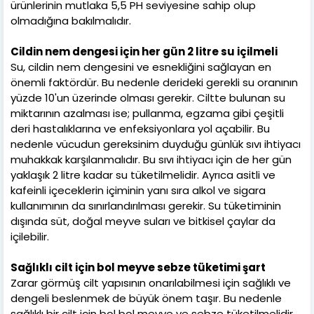
ürünlerinin mutlaka 5,5 PH seviyesine sahip olup
olmadığına bakılmalıdır.
Cildin nem dengesi için her gün 2 litre su içilmeli
Su, cildin nem dengesini ve esnekliğini sağlayan en
önemli faktördür. Bu nedenle derideki gerekli su oranının
yüzde 10'un üzerinde olması gerekir. Ciltte bulunan su
miktarının azalması ise; pullanma, egzama gibi çeşitli
deri hastalıklarına ve enfeksiyonlara yol açabilir. Bu
nedenle vücudun gereksinim duyduğu günlük sıvı ihtiyacı
muhakkak karşılanmalıdır. Bu sıvı ihtiyacı için de her gün
yaklaşık 2 litre kadar su tüketilmelidir. Ayrıca asitli ve
kafeinli içeceklerin içiminin yanı sıra alkol ve sigara
kullanımının da sınırlandırılması gerekir. Su tüketiminin
dışında süt, doğal meyve suları ve bitkisel çaylar da
içilebilir.
Sağlıklı cilt için bol meyve sebze tüketimi şart
Zarar görmüş cilt yapısının onarılabilmesi için sağlıklı ve
dengeli beslenmek de büyük önem taşır. Bu nedenle
sağlıklı bir cilt için bol bol meyve ve sebze tüketilmelidir.