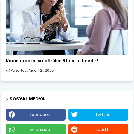
Kadın Sağlığı
Kadınlarda en sık görülen 5 hastalık nedir?
Pazartesi, Nisan 21, 2025
SOSYAL MEDYA
facebook
twitter
whatsapp
reddit