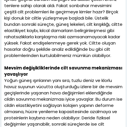
tenlere sahip olarak aldı. Fakat sonbahar mevsimini
çeşitli cilt problemleri ile geçirmeye kimler hazır? Birçok
kişi donuk bir ciltle yüzleşmeye başladı bile. Üstelik
bundan sonraki süreçte, güneş lekeleri, cilt kırışıklığı, ciltte
elastikiyet kaybı, kılcal damarların belirginleşmesi gibi
rahatsızlıklarla karşılaşma riski azımsanamayacak kadar
yüksek. Fakat endişelenmeye gerek yok. Ciltte oluşan
hasarlar doğru şekilde analiz edildiğinde bu gibi cilt
problemlerinden kurtulabilmeniz mümkün olabiliyor.
Mevsim değişikliklerinde cilt savunma mekanizması
yavaşlıyor
Yoğun güneş ışınlarının yanı sıra, tuzlu deniz ve klorlu
havuz suyunun vücutta oluşturduğu izlere bir de mevsim
geçişlerinde yaşanan hava değişimleri eklendiğinde
cildin savunma mekanizması iyice yavaşlar. Bu durum ise
cildin elastikiyetini sağlayan kolajen yapının deforme
olmasına, hücre yenileme kapasitesinde azalmaya ve
proteinlerin kaybına neden olabiliyor. Deride fiziksel
değişimler yaşanabilir, sonraki süreçlerde ise cilt