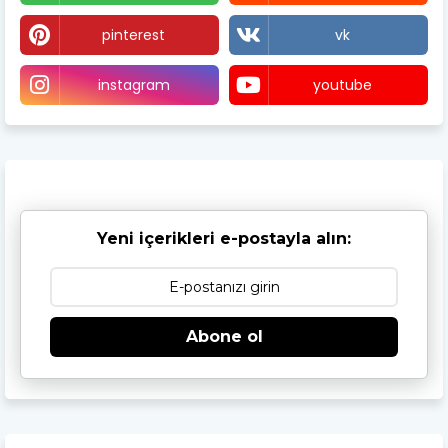
pinterest
vk
instagram
youtube
Yeni içerikleri e-postayla alın:
Abone ol