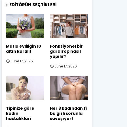
EDITÖRÜN SEÇTIKLERI
Mutlu evliliğin 10
Fonksiyonel bir
altın kuralı!
gardırop nasıl
yapılır?
June 17, 2026
June 17, 2026
Tipinize göre
Her 3 kadından 1'i
kadın
bu gizli sorunla
hastalıkları
savaşıyor!