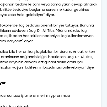
e başlanan tedavi ile tam veya tama yakın cevap alınarak
 birlikte tedaviye başlama süresi ne kadar gecikirse
ybı kalıcı hale gelebiliyor" diyor.
otokollerde ilaç tedavisi önemli bir yer tutuyor. Bununla
larını söyleyen Doç. Dr. Ali Titiz, "Günümüzde, ilaç
 eşlik eden hastalıkları nedeniyle ilaç kullanılamayan
dım ediyoruz" diyor.
edilse bile her an karşılaşılabilen bir durum. Ancak, erken
ranlarının sağlanabildiğini hatırlatan Doç. Dr. Ali Titiz,
itme kaybının devam ettiği hastaların oranı çok
azları yaşam kalitesinin bozulması önleyebiliyor" diye
or...
sı sonucu işitme sinirlerinin yıpranması
tamlarda çalışmak