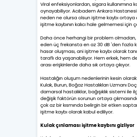
Viral enfeksiyonlardan, sigara kullanımına k
oynayabiliyor. Acıbadem Ankara Hastanesi Kul
neden ne olursa olsun işitme kaybı ortaya
işitme kaybının kalıcı hale gelmemesi için 
Daha önce herhangi bir problem olmadan, 72 
eden üç frekansta en az 30 dB 'den fazla ka
hasar oluşması, ani işitme kaybı olarak tanım
taraflı da yaşanabiliyor. Hem erkek, hem de
arası erişkinlerde daha sık ortaya çıkıyor.
Hastalığın oluşum nedenlerinin kesin olar
Kulak, Burun, Boğaz Hastalıkları Uzmanı Doç. Dr
damarsal hastalıklar, bağışıklık sistemi ile il
değişik faktörün sorunun ortaya çıkmasında
çok az bir kısmında belirgin bir etken sapta
işitme kaybı olarak kabul ediliyor.
Kulak çınlaması işitme kaybını gizliyor