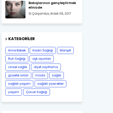
Bakışlarınızı gençleştirmek
elinizde
Çarşamba, Aralık 06, 2017
KATEGORILER
Anne Bebek
Kadın Sağlığı
Manşet
Ruh Sağlığı
aşk oyunları
cinsel sağlık
diyet zayıflama
güzellik sırları
moda
sağlık
sağlıklı yaşam
sağlıklı yiyecekler
yaşam
Çocuk Sağlığı