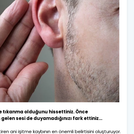
nde tıkanma olduğunu hissettiniz. Önce
len sesi de duyamadığınızı fark ettiniz...
ren ani işitme kaybının en önemli belirtisini oluşturuyor.