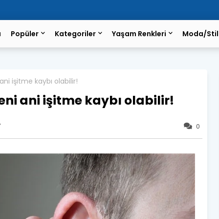
a
Popüler
Kategoriler
Yaşam Renkleri
Moda/Stil
ni işitme kaybı olabilir!
i ani işitme kaybı olabilir!
7
0