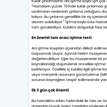
Kulak çınlamasının ani işitme kaybı için çok ön
"Hastaların yüzde 70'inde kulak çınlaması g
azalmanın nedeninin çınlama olduğunu dü
kalıyor. Bu çınlama genellikle bir ay içerisi
devam edebiliyor." İşitme kaybı bazı hastal
tam görülebiliyor. Kulakta dolgunluk hissi ve
En önemli tanı aracı işitme testi
Ani işitme kayıpları açısından dikkat edi
başvurmak oluyor. Ayrıntılı hekim muayenesi
değerlendiriliyor. Eğer bu muayenede bir p
kaynaklandığı düşünülerek öncelikle işitme te
belirleniyor. Özellikle iç kulakla ilgili işitm
veya manyetik rezonans görüntüleme (MR) tet
sorunun kaynağının tespit edilmesinde yard
İlk 3 gün çok önemli
Bu hastalıkta erken farkındalık ile tanı ve t
açısından büyük önem taşıdığını söyleyen Kula