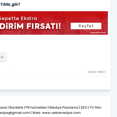
Tıkla, gör!
DAHA YENI
Yazısı | Backlink | PR hizmetleri | Medya Planlama | SEO | TV Film
amedya@gmail.com | Web: www.vekamedya.com