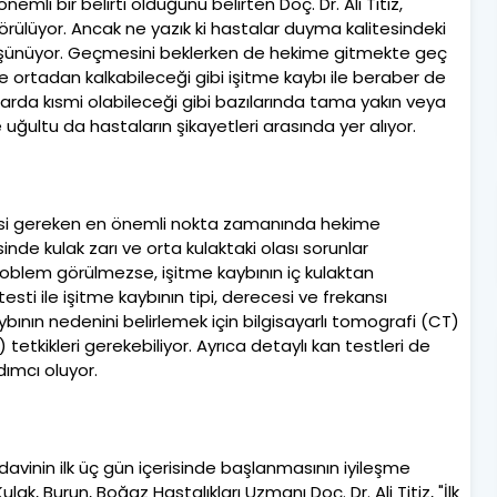
emli bir belirti olduğunu belirten Doç. Dr. Ali Titiz,
örülüyor. Ancak ne yazık ki hastalar duyma kalitesindeki
şünüyor. Geçmesini beklerken de hekime gitmekte geç
nde ortadan kalkabileceği gibi işitme kaybı ile beraber de
arda kısmi olabileceği gibi bazılarında tama yakın veya
 uğultu da hastaların şikayetleri arasında yer alıyor.
lmesi gereken en önemli nokta zamanında hekime
nde kulak zarı ve orta kulaktaki olası sorunlar
roblem görülmezse, işitme kaybının iç kulaktan
sti ile işitme kaybının tipi, derecesi ve frekansı
e kaybının nedenini belirlemek için bilgisayarlı tomografi (CT)
kikleri gerekebiliyor. Ayrıca detaylı kan testleri de
ımcı oluyor.
edavinin ilk üç gün içerisinde başlanmasının iyileşme
k, Burun, Boğaz Hastalıkları Uzmanı Doç. Dr. Ali Titiz, "İlk