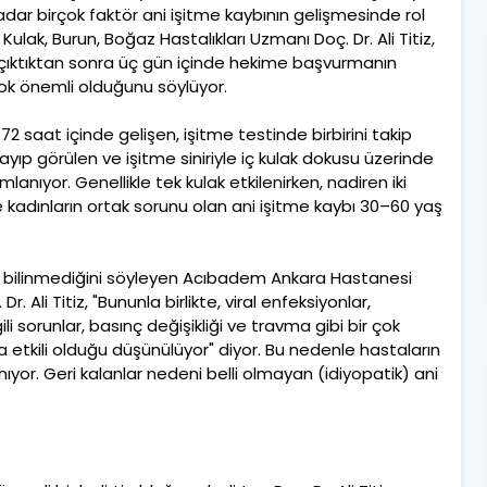
adar birçok faktör ani işitme kaybının gelişmesinde rol
ak, Burun, Boğaz Hastalıkları Uzmanı Doç. Dr. Ali Titiz,
 çıktıktan sonra üç gün içinde hekime başvurmanın
çok önemli olduğunu söylüyor.
saat içinde gelişen, işitme testinde birbirini takip
yıp görülen ve işitme siniriyle iç kulak dokusu üzerinde
lanıyor. Genellikle tek kulak etkilenirken, nadiren iki
 kadınların ortak sorunu olan ani işitme kaybı 30–60 yaş
ak bilinmediğini söyleyen Acıbadem Ankara Hastanesi
. Ali Titiz, "Bununla birlikte, viral enfeksiyonlar,
gili sorunlar, basınç değişikliği ve travma gibi bir çok
 etkili olduğu düşünülüyor" diyor. Bu nedenle hastaların
nıyor. Geri kalanlar nedeni belli olmayan (idiyopatik) ani