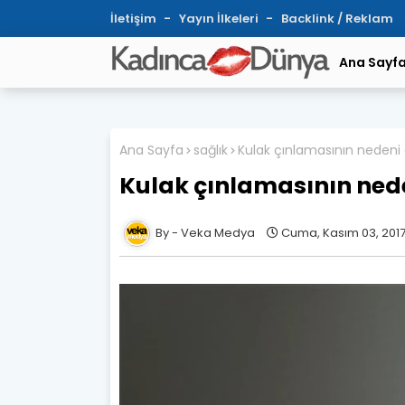
İletişim
Yayın İlkeleri
Backlink / Reklam
Ana Sayf
Ana Sayfa
sağlık
Kulak çınlamasının nedeni a
Kulak çınlamasının neden
Veka Medya
Cuma, Kasım 03, 201