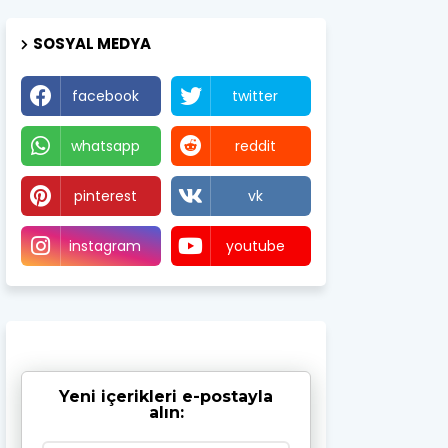
SOSYAL MEDYA
facebook
twitter
whatsapp
reddit
pinterest
vk
instagram
youtube
Yeni içerikleri e-postayla
alın: