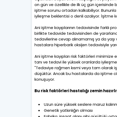
on gün ve özellikle de ilk üç gün içerisind
işitme sorunu ortadan kalkabiliyor. Bununla
iyileşme beklentisi o denli azalıyor. İşitme ka
Ani işitme kayıplarının tedavisinde farklı pr
birlikte tedavide tedavisinden de yararlandık
tedavilerine cevap alınamamış ya da yaşı ve
hastalara hiperbarik oksijen tedavisiyle yar
Ani işitme kayıpları risk faktörleri minimize 
tanı ve tedavi ile yüksek oranlarda iyileşme o
"Tedaviye rağmen kısmi veya tam olarak iş
düşüktür. Ancak bu hastalarda da işitme cih
konuşuyor.
Bu risk faktörleri hastalığı zemin hazırlıy
Uzun süre yüksek seslere maruz kalınma
Genetik yatkınlığın olması
Fabrika, inşaat alanı gibi gürültülü or