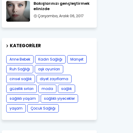
Bakışlarınızı gençleştirmek
elinizde
Çarşamba, Aralık 06, 2017
KATEGORILER
Anne Bebek
Kadın Sağlığı
Manşet
Ruh Sağlığı
aşk oyunları
cinsel sağlık
diyet zayıflama
güzellik sırları
moda
sağlık
sağlıklı yaşam
sağlıklı yiyecekler
yaşam
Çocuk Sağlığı