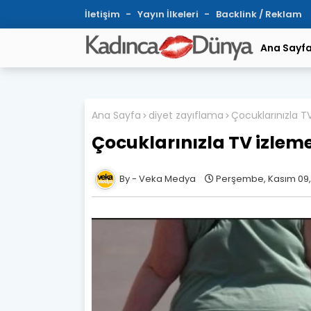
İletişim
Yayın İlkeleri
Backlink / Reklam
Ana Sayf
Ana Sayfa
diyet zayıflama
Çocuklarınızla T
Çocuklarınızla TV izlem
Veka Medya
Perşembe, Kasım 09,