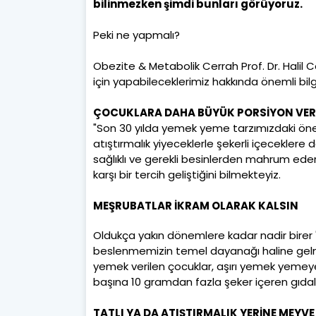
bilinmezken şimdi bunları görüyoruz.
Peki ne yapmalı?
Obezite & Metabolik Cerrah Prof. Dr. Halil
için yapabileceklerimiz hakkında önemli bilgi
ÇOCUKLARA DAHA BÜYÜK PORSİYON VE
"Son 30 yılda yemek yeme tarzımızdaki öne
atıştırmalık yiyeceklerle şekerli içecekler
sağlıklı ve gerekli besinlerden mahrum ede
karşı bir tercih geliştiğini bilmekteyiz.
MEŞRUBATLAR İKRAM OLARAK KALSIN
Oldukça yakın dönemlere kadar nadir birer "
beslenmemizin temel dayanağı haline gelmiş
yemek verilen çocuklar, aşırı yemek yemeye 
başına 10 gramdan fazla şeker içeren gıda
TATLI YA DA ATIŞTIRMALIK YERİNE MEYVE