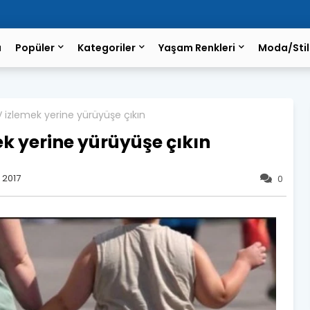
a
Popüler
Kategoriler
Yaşam Renkleri
Moda/Stil
V izlemek yerine yürüyüşe çıkın
ek yerine yürüyüşe çıkın
 2017
0