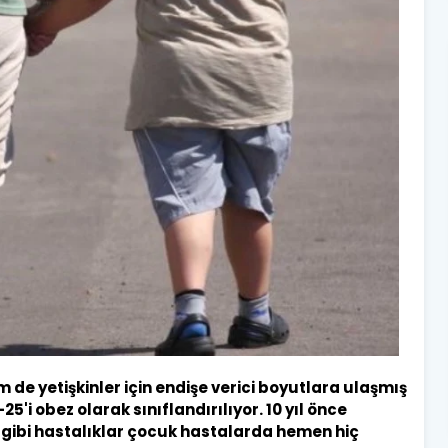
e yetişkinler için endişe verici boyutlara ulaşmış
i obez olarak sınıflandırılıyor. 10 yıl önce
t gibi hastalıklar çocuk hastalarda hemen hiç