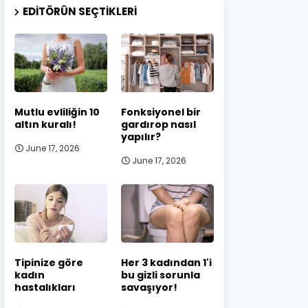
EDITÖRÜN SEÇTIKLERI
Mutlu evliliğin 10
Fonksiyonel bir
altın kuralı!
gardırop nasıl
yapılır?
June 17, 2026
June 17, 2026
Tipinize göre
Her 3 kadından 1'i
kadın
bu gizli sorunla
hastalıkları
savaşıyor!