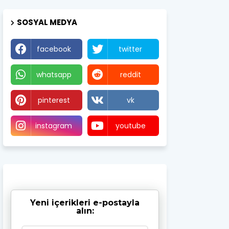
SOSYAL MEDYA
facebook
twitter
whatsapp
reddit
pinterest
vk
instagram
youtube
Yeni içerikleri e-postayla
alın: