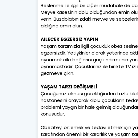
Beslenme ile ilgili bir diğer müdahale de 
Meyve kasesinin dolu olduğundan emin olun 
verin. Buzdolabınızdaki meyve ve sebzelerin
aldığına emin olun.
AİLECEK EGZERSİZ YAPIN
Yaşam tarzımızla ilgili çocukluk obezitesin
egzersizdir. Yetişkinler olarak yeterince akti
oynamak aile bağlarını güçlendirmenin yanın
oynamaktadır. Çocuklarınız ile birlikte TV i
gezmeye çıkın.
YAŞAM TARZI DEĞİŞMELİ
Çocuğunuz olması gerektiğinden fazla kilolu
hastanesini arayarak kilolu çocukların tedav
problemi yaygın bir hale gelmiş olduğunda
konusudur.
Obeziteyi önlemek ve tedavi etmek için ya
tarafından önemli bir kararlılık ve yaşam tar