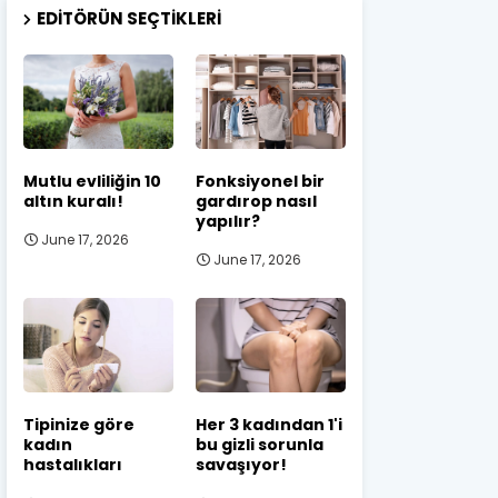
EDITÖRÜN SEÇTIKLERI
Mutlu evliliğin 10
Fonksiyonel bir
altın kuralı!
gardırop nasıl
yapılır?
June 17, 2026
June 17, 2026
Tipinize göre
Her 3 kadından 1'i
kadın
bu gizli sorunla
hastalıkları
savaşıyor!