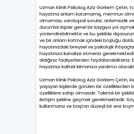
Uzman Klinik Psikolog Aziz Görkem Çetin, takı
hayatına anlam katamamış, memnun olmadığı 
olmaması, varoluşsal sorular, anlamsızlık ve bo
durumlar kişide genel bir kaygıya yol açma
yönlendirebilmekte ve bu şekilde dışavuru
ve bir anlam katmak içindeki boşluğu doldu
hayatınızdaki bireysel ve psikolojik ihtiyaçla
hayatınıza kanalize etmeniz gerekmektedir.
aldığınız faaliyetlerden faydalanabilirsiniz
hayatınızı kaliteli kılmanıza yardımcı olacaktı
Uzman Klinik Psikolog Aziz Görkem Çetin, kend
yaşayan kişilerde görülen bir özelliklerden 
özelliklere sahip olmasıdır. Takıntılı bir şe
iletişim şekline geçmek gerekmektedir. Söyle
kullanmanız ve baştan düzeyli bir sınır ko