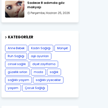
Sadece 8 adımda göz
makyajı
Perşembe, Haziran 25, 2026
KATEGORILER
Anne Bebek
Kadın Sağlığı
Manşet
Ruh Sağlığı
aşk oyunları
cinsel sağlık
diyet zayıflama
güzellik sırları
moda
sağlık
sağlıklı yaşam
sağlıklı yiyecekler
yaşam
Çocuk Sağlığı