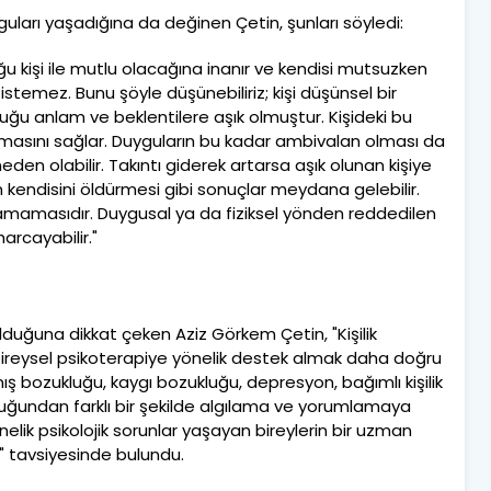
uyguları yaşadığına da değinen Çetin, şunları söyledi:
uğu kişi ile mutlu olacağına inanır ve kendisi mutsuzken
istemez. Bunu şöyle düşünebiliriz; kişi düşünsel bir
rduğu anlam ve beklentilere aşık olmuştur. Kişideki bu
ı olmasını sağlar. Duyguların bu kadar ambivalan olması da
neden olabilir. Takıntı giderek artarsa aşık olunan kişiye
n kendisini öldürmesi gibi sonuçlar meydana gelebilir.
 bulamamasıdır. Duygusal ya da fiziksel yönden reddedilen
arcayabilir."
olduğuna dikkat çeken Aziz Görkem Çetin, "Kişilik
in bireysel psikoterapiye yönelik destek almak daha doğru
anış bozukluğu, kaygı bozukluğu, depresyon, bağımlı kişilik
rı olduğundan farklı bir şekilde algılama ve yorumlamaya
elik psikolojik sorunlar yaşayan bireylerin bir uzman
 tavsiyesinde bulundu.