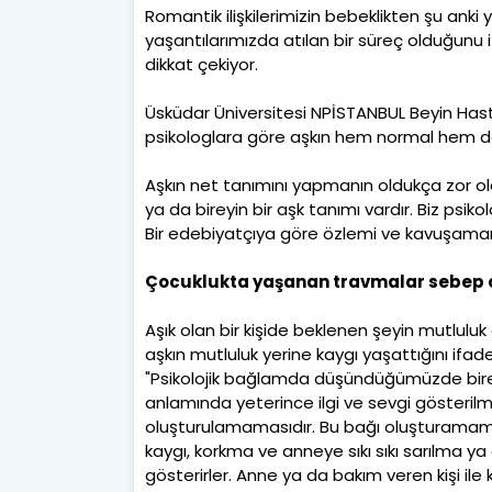
Romantik ilişkilerimizin bebeklikten şu an
yaşantılarımızda atılan bir süreç olduğunu
dikkat çekiyor.
Üsküdar Üniversitesi NPİSTANBUL Beyin Hast
psikologlara göre aşkın hem normal hem de
Aşkın net tanımını yapmanın oldukça zor ol
ya da bireyin bir aşk tanımı vardır. Biz psi
Bir edebiyatçıya göre özlemi ve kavuşamama
Çocuklukta yaşanan travmalar sebep 
Aşık olan bir kişide beklenen şeyin mutlulu
aşkın mutluluk yerine kaygı yaşattığını ifade 
"Psikolojik bağlamda düşündüğümüzde bir
anlamında yeterince ilgi ve sevgi gösterilme
oluşturulamamasıdır. Bu bağı oluşturamamı
kaygı, korkma ve anneye sıkı sıkı sarılma ya
gösterirler. Anne ya da bakım veren kişi il