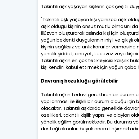
Takıntılı aşk yaşayan kişilerin çok çeşitli d
"Takıntılı aşk yaşayan kişi yalnızca aşık old
aşık olduğu kişinin onsuz mutlu olmasını da 
illüzyon oluşturarak aslında kişi için oluştu
yoğun beklenti duygularının inişli ve çıkışl
kişinin sağlıksız ve anlık kararlar vermesine 
yönelik şiddet, cinayet, tecavüz veya kişini
Takıntılı aşkın en çok tetikleyicisi karşılık
kişi kendini kabul ettirmek için yoğun çaba h
Davranış bozukluğu görülebilir
Takıntılı aşkın tedavi gerektiren bir durum 
yapılanması ile ilişkili bir durum olduğu iç
olacaktır. Takıntılı aşklarda genellikle davr
özellikleri, takıntılı kişilik yapısı ve olayla
yönelik eğilim görülmektedir. Bu duruma yön
desteği almaları büyük önem taşımaktadır"