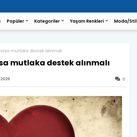
a
Popüler
Kategoriler
Yaşam Renkleri
Moda/Stil
miyorsa mutlaka destek alınmalı
orsa mutlaka destek alınmalı
 2026
0