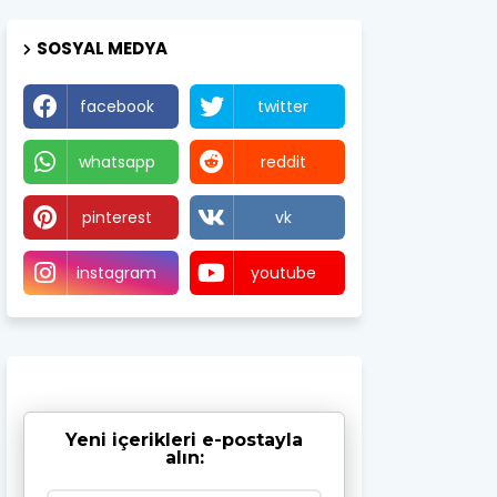
SOSYAL MEDYA
facebook
twitter
whatsapp
reddit
pinterest
vk
instagram
youtube
Yeni içerikleri e-postayla
alın: