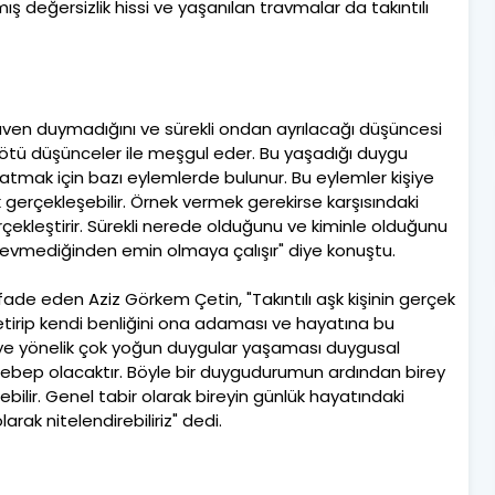
mış değersizlik hissi ve yaşanılan travmalar da takıntılı
 güven duymadığını ve sürekli ondan ayrılacağı düşüncesi
i kötü düşünceler ile meşgul eder. Bu yaşadığı duygu
tmak için bazı eylemlerde bulunur. Bu eylemler kişiye
gerçekleşebilir. Örnek vermek gerekirse karşısındaki
rçekleştirir. Sürekli nerede olduğunu ve kiminle olduğunu
p sevmediğinden emin olmaya çalışır" diye konuştu.
ifade eden Aziz Görkem Çetin, "Takıntılı aşk kişinin gerçek
getirip kendi benliğini ona adaması ve hayatına bu
şiye yönelik çok yoğun duygular yaşaması duygusal
 sebep olacaktır. Böyle bir duygudurumun ardından birey
lir. Genel tabir olarak bireyin günlük hayatındaki
arak nitelendirebiliriz" dedi.