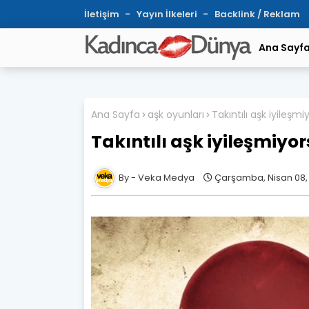
İletişim
Yayın İlkeleri
Backlink / Reklam
Ana Sayf
Ana Sayfa
aşk oyunları
Takıntılı aşk iyileş
Takıntılı aşk iyileşmiy
Veka Medya
Çarşamba, Nisan 08,