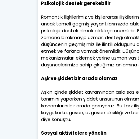
Psikolojik destek gerekebilir
Romantik ilişkilerimiz ve kişilerarası ilişki
ancak temeli geçmiş yaşantılarımızda atıl
psikolojik destek almak oldukça önemlidir. 
zamana bırakmayıp uzman desteği almakta
düşüncenin geçmişimiz ile ilintili olduğun
etmek ve farkına varmak önemlidir. Düşünc
mekanizmaları eklemek yerine uzman vası
düşüncelerimize sahip çıktığımız anlamına 
Aşk ve şiddet bir arada olamaz
Aşkın içinde şiddet kavramından asla söz edi
tanımını yaparken şiddet unsurunun olmaması
kavramlarını bir arada görüyoruz. Bu tarz ilişki
kaygı, korku, güven, özgüven eksikliği ve benz
diye konuştu.
Sosyal aktivitelere yönelin