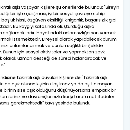
ntılı aşkı yaşayan kişilere şu önerilerde bulundu: "Bireyin
bir işte çalışması, iyi bir sosyal çevreye sahip
şluk hissi, özgüven eksikliği, kırılganlık, başarısızlık gibi
ktadır. Bu kaygıyı kafasında oluşturduğu aşka
m sağlamaktadır. Hayatındaki anlamsızlığa son vermek
rmak istemektedir. Bireysel olarak yapılabilecek durum
rınızı anlamlandırmak ve bunları sağlıklı bir şekilde
 Bunun için sosyal aktiviteler ve yapmaktan zevk
. Ek olarak uzman desteği de süreci hızlandıracak ve
r."
isine takıntılı aşk duyulan kişilere de "Takıntılı aşk
biri de aşık olunan kişinin ulaşılmaz ya da eşit olmayan
kilde birinin size aşık olduğunu düşünüyorsanız empatik bir
mleriniz ve davranışlarınızla karşı tarafa net ifadeler
ymanız gerekmektedir" tavsiyesinde bulundu.