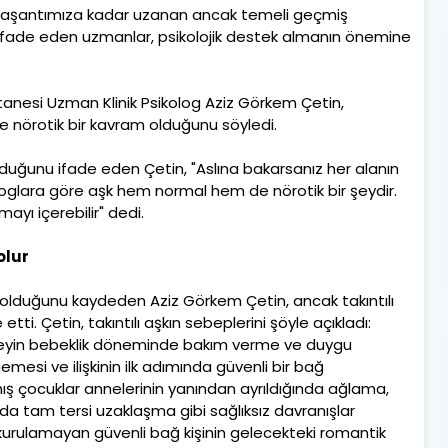
ki yaşantımıza kadar uzanan ancak temeli geçmiş
 ifade eden uzmanlar, psikolojik destek almanın önemine
anesi Uzman Klinik Psikolog Aziz Görkem Çetin,
 nörotik bir kavram olduğunu söyledi.
duğunu ifade eden Çetin, "Aslına bakarsanız her alanın
kologlara göre aşk hem normal hem de nörotik bir şeydir.
yı içerebilir" dedi.
olur
k olduğunu kaydeden Aziz Görkem Çetin, ancak takıntılı
etti. Çetin, takıntılı aşkın sebeplerini şöyle açıkladı:
eyin bebeklik döneminde bakım verme ve duygu
mesi ve ilişkinin ilk adımında güvenli bir bağ
ş çocuklar annelerinin yanından ayrıldığında ağlama,
 da tam tersi uzaklaşma gibi sağlıksız davranışlar
e kurulamayan güvenli bağ kişinin gelecekteki romantik