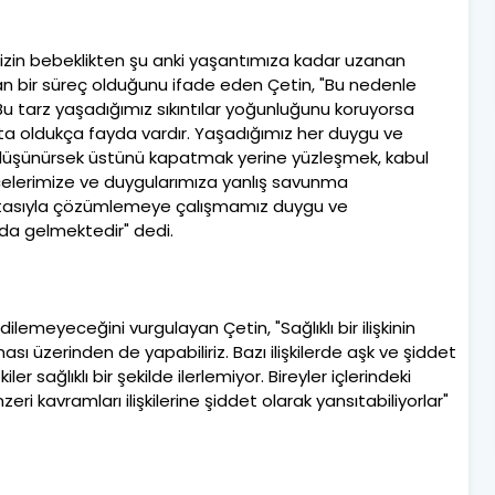
lerimizin bebeklikten şu anki yaşantımıza kadar uzanan
an bir süreç olduğunu ifade eden Çetin, "Bu nedenle
Bu tarz yaşadığımız sıkıntılar yoğunluğunu koruyorsa
 oldukça fayda vardır. Yaşadığımız her duygu ve
u düşünürsek üstünü kapatmak yerine yüzleşmek, kabul
elerimize ve duygularımıza yanlış savunma
tasıyla çözümlemeye çalışmamız duygu ve
da gelmektedir" dedi.
lemeyeceğini vurgulayan Çetin, "Sağlıklı bir ilişkinin
 üzerinden de yapabiliriz. Bazı ilişkilerde aşk ve şiddet
ler sağlıklı bir şekilde ilerlemiyor. Bireyler içlerindeki
eri kavramları ilişkilerine şiddet olarak yansıtabiliyorlar"