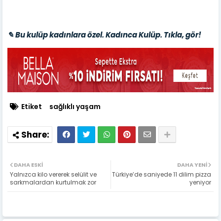
✎ Bu kulüp kadınlara özel. Kadınca Kulüp. Tıkla, gör!
Etiket
sağlıklı yaşam
DAHA ESKI
DAHA YENI
Yalnızca kilo vererek selülit ve
Türkiye’de saniyede 11 dilim pizza
sarkmalardan kurtulmak zor
yeniyor