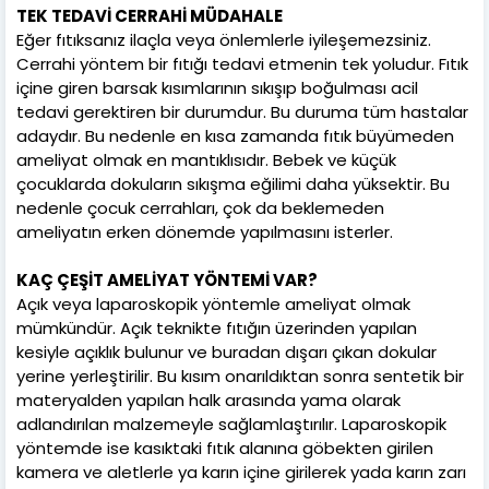
TEK TEDAVİ CERRAHİ MÜDAHALE
Eğer fıtıksanız ilaçla veya önlemlerle iyileşemezsiniz.
Cerrahi yöntem bir fıtığı tedavi etmenin tek yoludur. Fıtık
içine giren barsak kısımlarının sıkışıp boğulması acil
tedavi gerektiren bir durumdur. Bu duruma tüm hastalar
adaydır. Bu nedenle en kısa zamanda fıtık büyümeden
ameliyat olmak en mantıklısıdır. Bebek ve küçük
çocuklarda dokuların sıkışma eğilimi daha yüksektir. Bu
nedenle çocuk cerrahları, çok da beklemeden
ameliyatın erken dönemde yapılmasını isterler.
KAÇ ÇEŞİT AMELİYAT YÖNTEMİ VAR?
Açık veya laparoskopik yöntemle ameliyat olmak
mümkündür. Açık teknikte fıtığın üzerinden yapılan
kesiyle açıklık bulunur ve buradan dışarı çıkan dokular
yerine yerleştirilir. Bu kısım onarıldıktan sonra sentetik bir
materyalden yapılan halk arasında yama olarak
adlandırılan malzemeyle sağlamlaştırılır. Laparoskopik
yöntemde ise kasıktaki fıtık alanına göbekten girilen
kamera ve aletlerle ya karın içine girilerek yada karın zarı