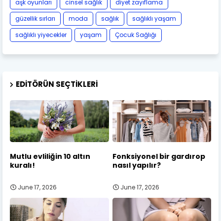
aşk oyunları
cinsel sağlık
diyet zayıflama
güzellik sırları
moda
sağlık
sağlıklı yaşam
sağlıklı yiyecekler
yaşam
Çocuk Sağlığı
EDITÖRÜN SEÇTIKLERI
Mutlu evliliğin 10 altın
Fonksiyonel bir gardırop
kuralı!
nasıl yapılır?
June 17, 2026
June 17, 2026