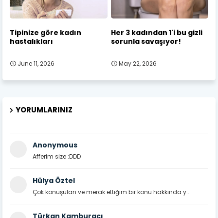
Tipinize göre kadın
Her 3 kadından 1'i bu gizli
hastalıkları
sorunla savaşıyor!
June 11, 2026
May 22, 2026
YORUMLARINIZ
Anonymous
Afferim size :DDD
Hülya Öztel
Çok konuşulan ve merak ettiğim bir konu hakkında y...
Türkan Kamburacı