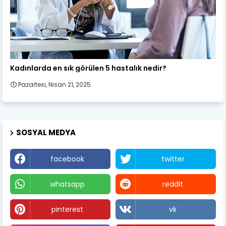
Kadın Sağlığı
Kadınlarda en sık görülen 5 hastalık nedir?
Pazartesi, Nisan 21, 2025
SOSYAL MEDYA
facebook
twitter
whatsapp
reddit
pinterest
vk