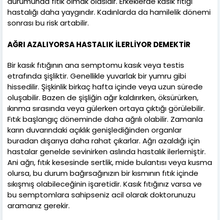
durumunda fıtık olmak olasıdır. Erkeklerde kasık fıtığı
hastalığı daha yaygındır. Kadınlarda da hamilelik dönemi
sonrası bu risk artabilir.
AĞRI AZALIYORSA HASTALIK İLERLİYOR DEMEKTİR
Bir kasık fıtığının ana semptomu kasık veya testis
etrafında şişliktir. Genellikle yuvarlak bir yumru gibi
hissedilir. Şişkinlik birkaç hafta içinde veya uzun sürede
oluşabilir. Bazen de şişliğin ağır kaldırırken, öksürürken,
ıkınma sırasında veya gülerken ortaya çıktığı görülebilir.
Fıtık başlangıç döneminde daha ağrılı olabilir. Zamanla
karın duvarındaki açıklık genişlediğinden organlar
buradan dışarıya daha rahat çıkarlar. Ağrı azaldığı için
hastalar genelde sevinirken aslında hastalık ilerlemiştir.
Ani ağrı, fıtık kesesinde sertlik, mide bulantısı veya kusma
olursa, bu durum bağırsağınızın bir kısmının fıtık içinde
sıkışmış olabileceğinin işaretidir. Kasık fıtığınız varsa ve
bu semptomlara sahipseniz acil olarak doktorunuzu
aramanız gerekir.