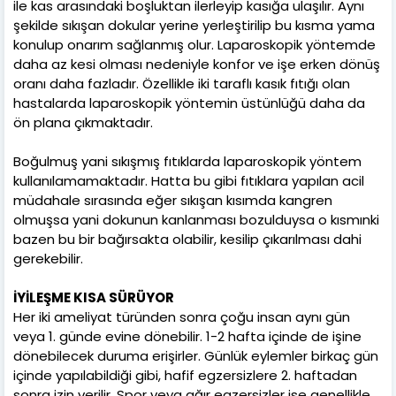
ile kas arasındaki boşluktan ilerleyip kasığa ulaşılır. Aynı
şekilde sıkışan dokular yerine yerleştirilip bu kısma yama
konulup onarım sağlanmış olur. Laparoskopik yöntemde
daha az kesi olması nedeniyle konfor ve işe erken dönüş
oranı daha fazladır. Özellikle iki taraflı kasık fıtığı olan
hastalarda laparoskopik yöntemin üstünlüğü daha da
ön plana çıkmaktadır.
Boğulmuş yani sıkışmış fıtıklarda laparoskopik yöntem
kullanılamamaktadır. Hatta bu gibi fıtıklara yapılan acil
müdahale sırasında eğer sıkışan kısımda kangren
olmuşsa yani dokunun kanlanması bozulduysa o kısmınki
bazen bu bir bağırsakta olabilir, kesilip çıkarılması dahi
gerekebilir.
İYİLEŞME KISA SÜRÜYOR
Her iki ameliyat türünden sonra çoğu insan aynı gün
veya 1. günde evine dönebilir. 1-2 hafta içinde de işine
dönebilecek duruma erişirler. Günlük eylemler birkaç gün
içinde yapılabildiği gibi, hafif egzersizlere 2. haftadan
sonra izin verilir. Spor veya ağır egzersizler ise genellikle