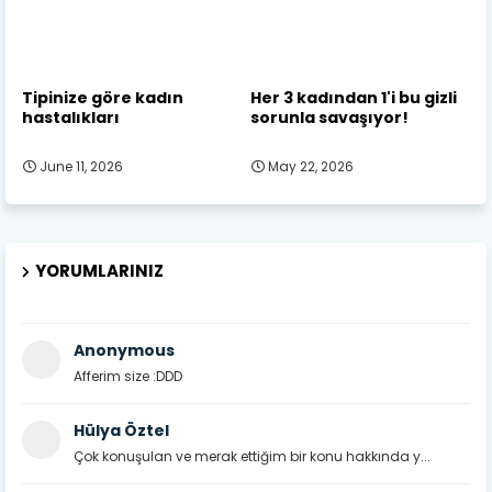
Tipinize göre kadın
Her 3 kadından 1'i bu gizli
hastalıkları
sorunla savaşıyor!
June 11, 2026
May 22, 2026
YORUMLARINIZ
Anonymous
Afferim size :DDD
Hülya Öztel
Çok konuşulan ve merak ettiğim bir konu hakkında y...