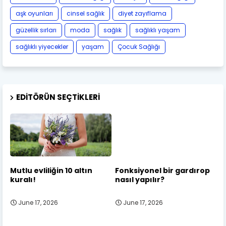
aşk oyunları
cinsel sağlık
diyet zayıflama
güzellik sırları
moda
sağlık
sağlıklı yaşam
sağlıklı yiyecekler
yaşam
Çocuk Sağlığı
EDITÖRÜN SEÇTIKLERI
Mutlu evliliğin 10 altın
Fonksiyonel bir gardırop
kuralı!
nasıl yapılır?
June 17, 2026
June 17, 2026