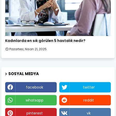
Kadın Sağlığı
Kadınlarda en sık görülen 5 hastalık nedir?
Pazartesi, Nisan 21, 2025
SOSYAL MEDYA
facebook
twitter
whatsapp
reddit
pinterest
vk