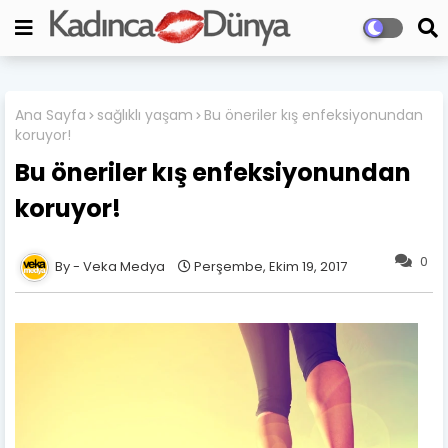
Ana Sayfa
sağlıklı yaşam
Bu öneriler kış enfeksiyonundan
koruyor!
Bu öneriler kış enfeksiyonundan
koruyor!
0
Veka Medya
Perşembe, Ekim 19, 2017