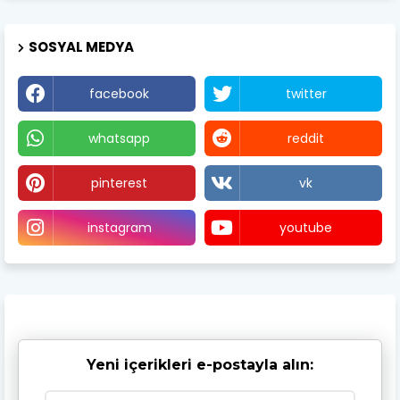
SOSYAL MEDYA
facebook
twitter
whatsapp
reddit
pinterest
vk
instagram
youtube
Yeni içerikleri e-postayla alın: