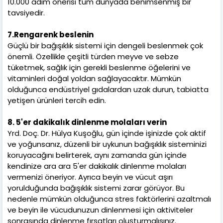
10.000 adım önerisi tüm dünyada benimsenmiş bir
tavsiyedir.
7.Rengarenk beslenin
Güçlü bir bağışıklık sistemi için dengeli beslenmek çok
önemli. Özellikle çeşitli türden meyve ve sebze
tüketmek, sağlık için gerekli beslenme öğelerini ve
vitaminleri doğal yoldan sağlayacaktır. Mümkün
olduğunca endüstriyel gıdalardan uzak durun, tabiatta
yetişen ürünleri tercih edin.
8. 5'er dakikalık dinlenme molaları verin
Yrd. Doç. Dr. Hülya Kuşoğlu, gün içinde işinizde çok aktif
ve yoğunsanız, düzenli bir uykunun bağışıklık sisteminizi
koruyacağını belirterek, aynı zamanda gün içinde
kendinize ara ara 5'er dakikalık dinlenme molaları
vermenizi öneriyor. Ayrıca beyin ve vücut aşırı
yorulduğunda bağışıklık sistemi zarar görüyor. Bu
nedenle mümkün olduğunca stres faktörlerini azaltmalı
ve beyin ile vücudunuzun dinlenmesi için aktiviteler
sonrasında dinlenme fırsatları oluşturmalısınız.