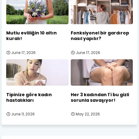
Mutlu evliliğin 10 altın
Fonksiyonel bir gardırop
kuralı!
nasıl yapılır?
June 17, 2026
June 17, 2026
Tipinize göre kadın
Her 3 kadından 1'i bu gizli
hastalıkları
sorunla savaşıyor!
June 11, 2026
May 22, 2026