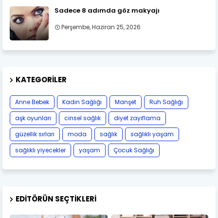
Sadece 8 adımda göz makyajı
Perşembe, Haziran 25, 2026
KATEGORILER
Anne Bebek
Kadın Sağlığı
Manşet
Ruh Sağlığı
aşk oyunları
cinsel sağlık
diyet zayıflama
güzellik sırları
moda
sağlık
sağlıklı yaşam
sağlıklı yiyecekler
yaşam
Çocuk Sağlığı
EDITÖRÜN SEÇTIKLERI