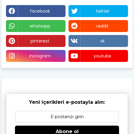
facebook
twitter
whatsapp
reddit
pinterest
vk
instagram
youtube
Yeni içerikleri e-postayla alın:
Abone ol