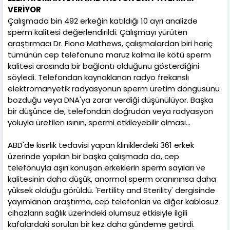
VERİYOR
Çalışmada bin 492 erkeğin katıldığı 10 ayrı analizde
sperm kalitesi değerlendirildi. Çalışmayı yürüten
araştırmacı Dr. Fiona Mathews, çalışmalardan biri hariç
tümünün cep telefonuna maruz kalma ile kötü sperm
kalitesi arasında bir bağlantı olduğunu gösterdiğini
söyledi. Telefondan kaynaklanan radyo frekanslı
elektromanyetik radyasyonun sperm üretim döngüsünü
bozduğu veya DNA'ya zarar verdiği düşünülüyor. Başka
bir düşünce de, telefondan doğrudan veya radyasyon
yoluyla üretilen ısının, spermi etkileyebilir olması…
ABD'de kısırlık tedavisi yapan kliniklerdeki 361 erkek
üzerinde yapılan bir başka çalışmada da, cep
telefonuyla aşırı konuşan erkeklerin sperm sayıları ve
kalitesinin daha düşük, anormal sperm oranınınsa daha
yüksek olduğu görüldü. 'Fertility and Sterility' dergisinde
yayımlanan araştırma, cep telefonları ve diğer kablosuz
cihazların sağlık üzerindeki olumsuz etkisiyle ilgili
kafalardaki soruları bir kez daha gündeme getirdi.