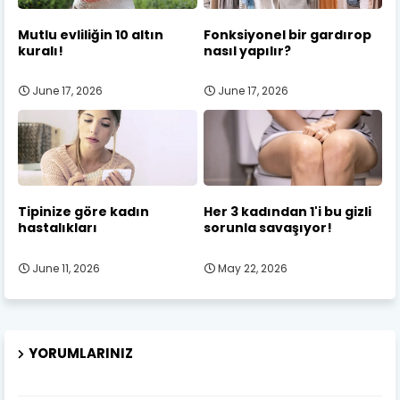
Mutlu evliliğin 10 altın
Fonksiyonel bir gardırop
kuralı!
nasıl yapılır?
June 17, 2026
June 17, 2026
Tipinize göre kadın
Her 3 kadından 1'i bu gizli
hastalıkları
sorunla savaşıyor!
June 11, 2026
May 22, 2026
YORUMLARINIZ