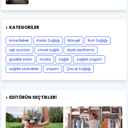
KATEGORILER
Anne Bebek
Kadın Sağlığı
Manşet
Ruh Sağlığı
aşk oyunları
cinsel sağlık
diyet zayıflama
güzellik sırları
moda
sağlık
sağlıklı yaşam
sağlıklı yiyecekler
yaşam
Çocuk Sağlığı
EDITÖRÜN SEÇTIKLERI