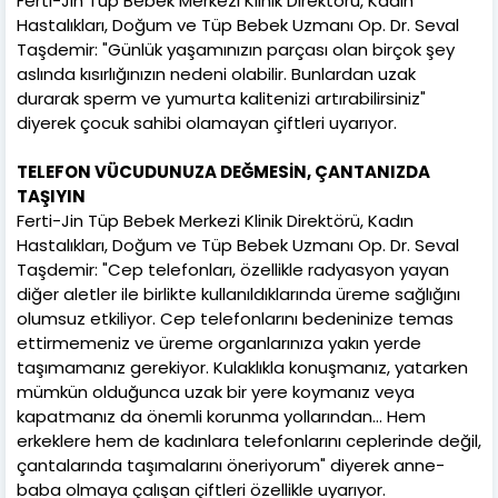
Ferti-Jin Tüp Bebek Merkezi Klinik Direktörü, Kadın
Hastalıkları, Doğum ve Tüp Bebek Uzmanı Op. Dr. Seval
Taşdemir: "Günlük yaşamınızın parçası olan birçok şey
aslında kısırlığınızın nedeni olabilir. Bunlardan uzak
durarak sperm ve yumurta kalitenizi artırabilirsiniz"
diyerek çocuk sahibi olamayan çiftleri uyarıyor.
TELEFON VÜCUDUNUZA DEĞMESİN, ÇANTANIZDA
TAŞIYIN
Ferti-Jin Tüp Bebek Merkezi Klinik Direktörü, Kadın
Hastalıkları, Doğum ve Tüp Bebek Uzmanı Op. Dr. Seval
Taşdemir: "Cep telefonları, özellikle radyasyon yayan
diğer aletler ile birlikte kullanıldıklarında üreme sağlığını
olumsuz etkiliyor. Cep telefonlarını bedeninize temas
ettirmemeniz ve üreme organlarınıza yakın yerde
taşımamanız gerekiyor. Kulaklıkla konuşmanız, yatarken
mümkün olduğunca uzak bir yere koymanız veya
kapatmanız da önemli korunma yollarından… Hem
erkeklere hem de kadınlara telefonlarını ceplerinde değil,
çantalarında taşımalarını öneriyorum" diyerek anne-
baba olmaya çalışan çiftleri özellikle uyarıyor.