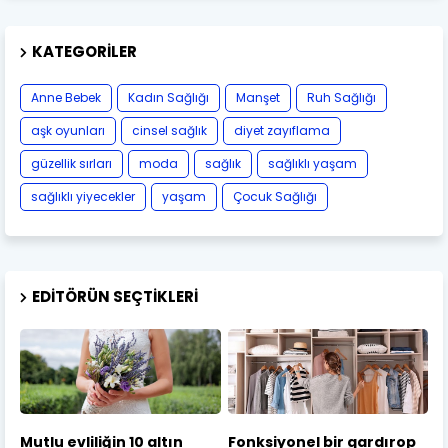
KATEGORILER
Anne Bebek
Kadın Sağlığı
Manşet
Ruh Sağlığı
aşk oyunları
cinsel sağlık
diyet zayıflama
güzellik sırları
moda
sağlık
sağlıklı yaşam
sağlıklı yiyecekler
yaşam
Çocuk Sağlığı
EDITÖRÜN SEÇTIKLERI
Mutlu evliliğin 10 altın
Fonksiyonel bir gardırop