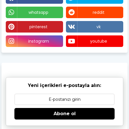
whatsapp
reddit
pinterest
vk
instagram
youtube
Yeni içerikleri e-postayla alın:
Abone ol