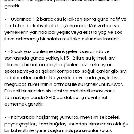
gerekir.
• - Uyanınca 1-2 bardak su içildikten sonra güne hafif ve
tok tutan bir kahvaltı ile başlanmalıdır. Kahvaltıda ve
yemeklerin yanında bol yeşillik veya ekstra yağ ve sos
ilave edilmemiş bir salata mutlaka bulundurulmalıdır.
• - Sıcak yaz günlerine denk gelen bayramda ve
sonrasında günde yaklaşık 1.5- 2 litre su içilmeli, sıvı
alımını artırmak amacıyla öğünlere az tuzlu ayran,
şekersiz veya az şekerli komposto, soğuk çaylar gibi sıvı
gıdalar eklenmelidir. Ne yazık ki bayramda çay, kahve,
meşrubat tüketiminin artması ile su içmek unutuluyor.
Düzenli bir sindirim sistemi ve metabolizmayı canlı
tutmak için günde 8-10 bardak su içmeyi ihmal
etmemek gerekir.
• - Kahvaltıda haşlanmış yumurta, mevsim sebzeleri,
peynir çeşitleri, tam buğday unundan ekmeklerin olduğu
bir kahvaltı ile güne başlanmalı, porsiyonlar küçük