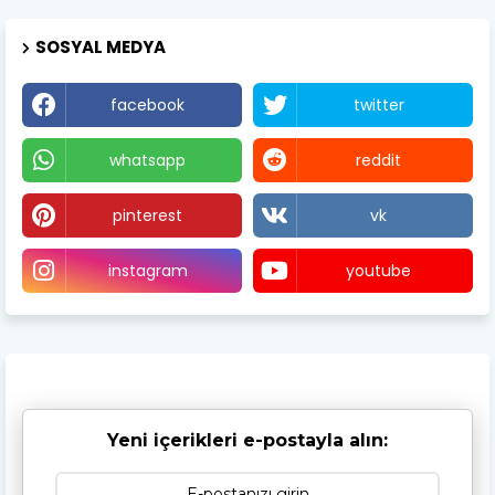
SOSYAL MEDYA
facebook
twitter
whatsapp
reddit
pinterest
vk
instagram
youtube
Yeni içerikleri e-postayla alın: