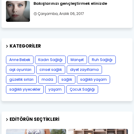
Bakışlarınızı gençleştirmek elinizde
Çarşamba, Aralık 06, 2017
KATEGORILER
Anne Bebek
Kadın Sağlığı
Manşet
Ruh Sağlığı
aşk oyunları
cinsel sağlık
diyet zayıflama
güzellik sırları
moda
sağlık
sağlıklı yaşam
sağlıklı yiyecekler
yaşam
Çocuk Sağlığı
EDITÖRÜN SEÇTIKLERI