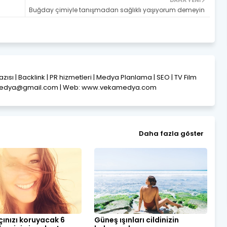
DAHA YENI
Buğday çimiyle tanışmadan sağlıklı yaşıyorum demeyin
Yazısı | Backlink | PR hizmetleri | Medya Planlama | SEO | TV Film
amedya@gmail.com | Web: www.vekamedya.com
Daha fazla göster
çınızı koruyacak 6
Güneş ışınları cildinizin