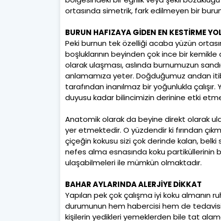
ortasında simetrik, fark edilmeyen bir bu
BURUN HAFIZAYA GİDEN EN KESTİRME YO
Peki burnun tek özelliği acaba yüzün ortası
boşluklarının beyinden çok ince bir kemikle a
olarak ulaşması, aslında burnumuzun sand
anlamamıza yeter. Doğduğumuz andan itib
tarafından inanılmaz bir yoğunlukla çalışır. Y
duyusu kadar bilincimizin derinine etki etm
Anatomik olarak da beyine direkt olarak ul
yer etmektedir. O yüzdendir ki fırından çıkm
çiçeğin kokusu sizi çok derinde kalan, belki s
nefes alma esnasında koku partiküllerinin 
ulaşabilmeleri ile mümkün olmaktadır.
BAHAR AYLARINDA ALERJİYE DİKKAT
Yapılan pek çok çalışma iyi koku almanın ru
durumunun hem habercisi hem de tedavisi
kişilerin yedikleri yemeklerden bile tat alama