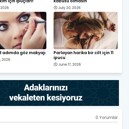
kım için ipuçları!
kabusu olmasın
, 2026
July 20, 2026
8 adımda göz makyajı
Parlayan harika bir cilt için 11
ipucu
, 2026
June 17, 2026
0 Yorumlar