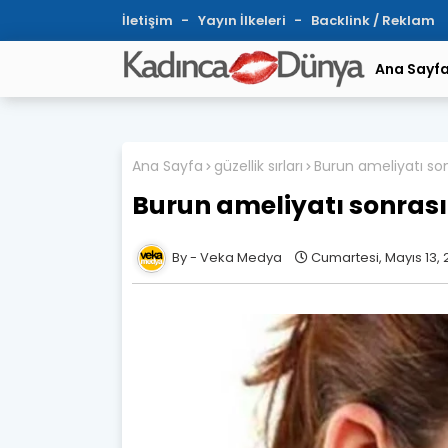
İletişim
Yayın İlkeleri
Backlink / Reklam
Ana Sayf
Ana Sayfa
güzellik sırları
Burun ameliyatı so
Burun ameliyatı sonras
Veka Medya
Cumartesi, Mayıs 13, 