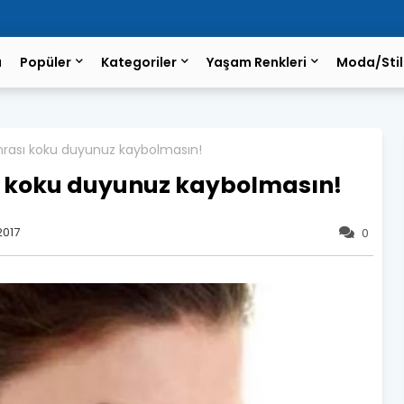
a
Popüler
Kategoriler
Yaşam Renkleri
Moda/Stil
nrası koku duyunuz kaybolmasın!
ı koku duyunuz kaybolmasın!
2017
0