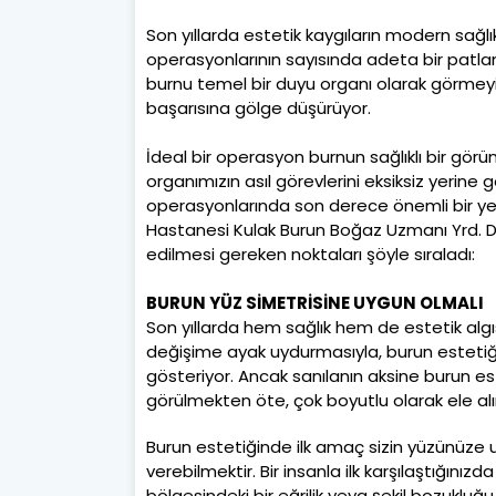
Son yıllarda estetik kaygıların modern sağlı
operasyonlarının sayısında adeta bir patlama
burnu temel bir duyu organı olarak görmeyi 
başarısına gölge düşürüyor.
İdeal bir operasyon burnun sağlıklı bir gö
organımızın asıl görevlerini eksiksiz yerine
operasyonlarında son derece önemli bir yer 
Hastanesi Kulak Burun Boğaz Uzmanı Yrd. D
edilmesi gereken noktaları şöyle sıraladı:
BURUN YÜZ SİMETRİSİNE UYGUN OLMALI
Son yıllarda hem sağlık hem de estetik algı
değişime ayak uydurmasıyla, burun estetiği
gösteriyor. Ancak sanılanın aksine burun es
görülmekten öte, çok boyutlu olarak ele alı
Burun estetiğinde ilk amaç sizin yüzünüze u
verebilmektir. Bir insanla ilk karşılaştığınız
bölgesindeki bir eğrilik veya şekil bozukluğ