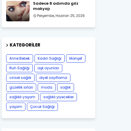
Sadece 8 adımda göz
makyajı
Perşembe, Haziran 25, 2026
KATEGORILER
Anne Bebek
Kadın Sağlığı
Manşet
Ruh Sağlığı
aşk oyunları
cinsel sağlık
diyet zayıflama
güzellik sırları
moda
sağlık
sağlıklı yaşam
sağlıklı yiyecekler
yaşam
Çocuk Sağlığı