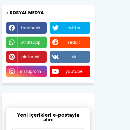
SOSYAL MEDYA
facebook
twitter
whatsapp
reddit
pinterest
vk
instagram
youtube
Yeni içerikleri e-postayla
alın: