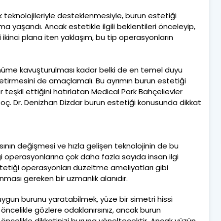
k teknolojileriyle desteklenmesiyle, burun estetiği
 yaşandı. Ancak estetikle ilgili beklentileri önceleyip,
ikinci plana iten yaklaşım, bu tip operasyonların
rünüme kavuşturulması kadar belki de en temel duyu
 getirmesini de amaçlamalı. Bu ayrımın burun estetiği
teşkil ettiğini hatırlatan Medical Park Bahçelievler
oç. Dr. Denizhan Dizdar burun estetiği konusunda dikkat
sının değişmesi ve hızla gelişen teknolojinin de bu
 operasyonlarına çok daha fazla sayıda insan ilgi
tetiği operasyonları düzeltme ameliyatları gibi
nması gereken bir uzmanlık alanıdır.
ygun burunu yaratabilmek, yüze bir simetri hissi
da öncelikle gözlere odaklanırsınız, ancak burun
u öncelikle dikkatinizi buruna yöneltecektir. Ancak yüzün