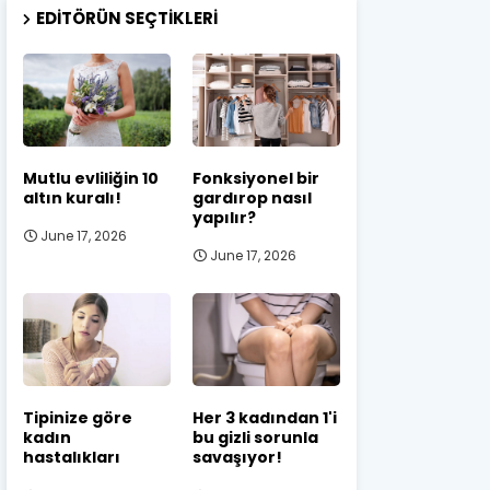
EDITÖRÜN SEÇTIKLERI
Mutlu evliliğin 10
Fonksiyonel bir
altın kuralı!
gardırop nasıl
yapılır?
June 17, 2026
June 17, 2026
Tipinize göre
Her 3 kadından 1'i
kadın
bu gizli sorunla
hastalıkları
savaşıyor!