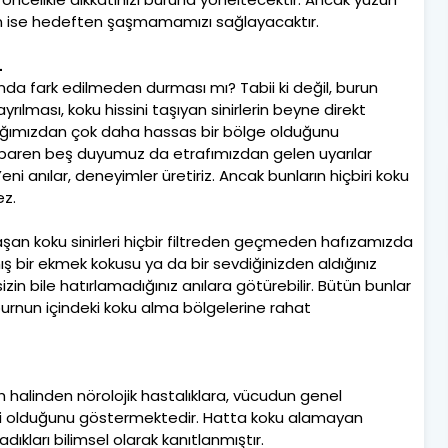
run ise hedeften şaşmamamızı sağlayacaktır.
L
nda fark edilmeden durması mı? Tabii ki değil, burun
yrılması, koku hissini taşıyan sinirlerin beyne direkt
ığımızdan çok daha hassas bir bölge olduğunu
aren beş duyumuz da etrafımızdan gelen uyarılar
eni anılar, deneyimler üretiriz. Ancak bunların hiçbiri koku
ez.
aşan koku sinirleri hiçbir filtreden geçmeden hafızamızda
ış bir ekmek kokusu ya da bir sevdiğinizden aldığınız
izin bile hatırlamadığınız anılara götürebilir. Bütün bunlar
burnun içindeki koku alma bölgelerine rahat
h halinden nörolojik hastalıklara, vücudun genel
 olduğunu göstermektedir. Hatta koku alamayan
dıkları bilimsel olarak kanıtlanmıştır.