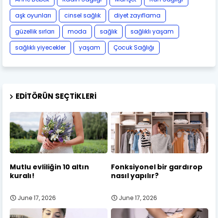
aşk oyunları
cinsel sağlık
diyet zayıflama
güzellik sırları
moda
sağlık
sağlıklı yaşam
sağlıklı yiyecekler
yaşam
Çocuk Sağlığı
EDITÖRÜN SEÇTIKLERI
Mutlu evliliğin 10 altın
Fonksiyonel bir gardırop
kuralı!
nasıl yapılır?
June 17, 2026
June 17, 2026