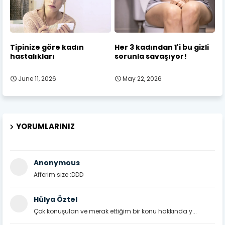
Tipinize göre kadın
Her 3 kadından 1'i bu gizli
hastalıkları
sorunla savaşıyor!
June 11, 2026
May 22, 2026
YORUMLARINIZ
Anonymous
Afferim size :DDD
Hülya Öztel
Çok konuşulan ve merak ettiğim bir konu hakkında y...