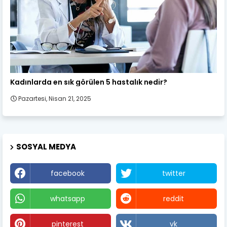
Kadın Sağlığı
Kadınlarda en sık görülen 5 hastalık nedir?
Pazartesi, Nisan 21, 2025
SOSYAL MEDYA
facebook
twitter
whatsapp
reddit
pinterest
vk