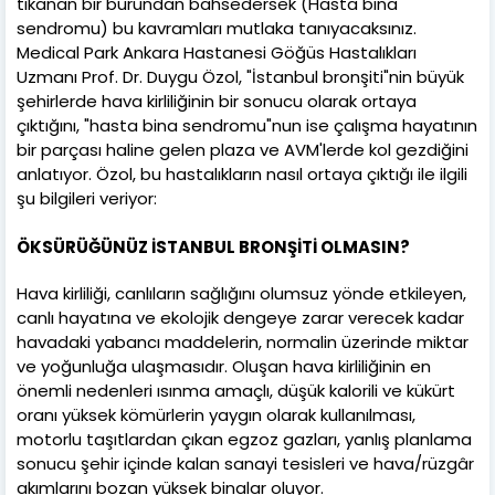
tıkanan bir burundan bahsedersek (Hasta bina
sendromu) bu kavramları mutlaka tanıyacaksınız.
Medical Park Ankara Hastanesi Göğüs Hastalıkları
Uzmanı Prof. Dr. Duygu Özol, "İstanbul bronşiti"nin büyük
şehirlerde hava kirliliğinin bir sonucu olarak ortaya
çıktığını, "hasta bina sendromu"nun ise çalışma hayatının
bir parçası haline gelen plaza ve AVM'lerde kol gezdiğini
anlatıyor. Özol, bu hastalıkların nasıl ortaya çıktığı ile ilgili
şu bilgileri veriyor:
ÖKSÜRÜĞÜNÜZ İSTANBUL BRONŞİTİ OLMASIN?
Hava kirliliği, canlıların sağlığını olumsuz yönde etkileyen,
canlı hayatına ve ekolojik dengeye zarar verecek kadar
havadaki yabancı maddelerin, normalin üzerinde miktar
ve yoğunluğa ulaşmasıdır. Oluşan hava kirliliğinin en
önemli nedenleri ısınma amaçlı, düşük kalorili ve kükürt
oranı yüksek kömürlerin yaygın olarak kullanılması,
motorlu taşıtlardan çıkan egzoz gazları, yanlış planlama
sonucu şehir içinde kalan sanayi tesisleri ve hava/rüzgâr
akımlarını bozan yüksek binalar oluyor.