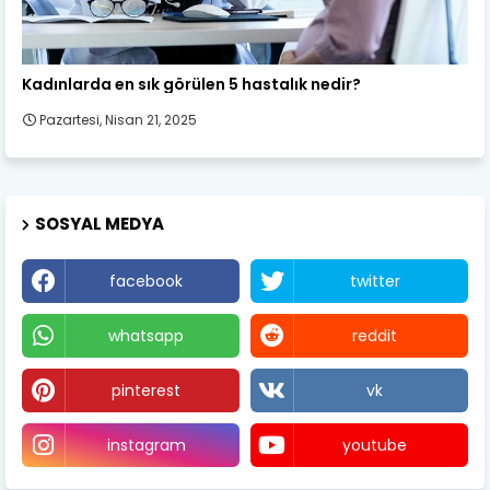
Kadın Sağlığı
Kadınlarda en sık görülen 5 hastalık nedir?
Pazartesi, Nisan 21, 2025
SOSYAL MEDYA
facebook
twitter
whatsapp
reddit
pinterest
vk
instagram
youtube