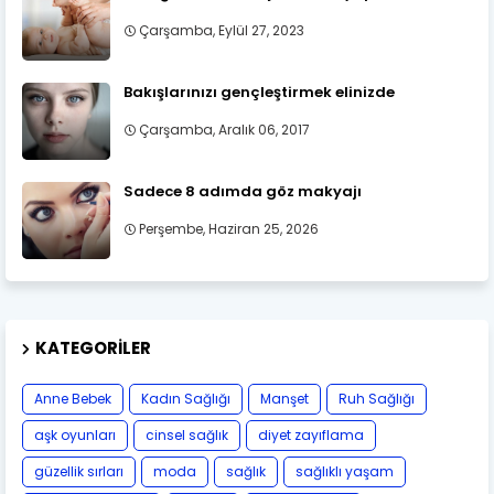
Çarşamba, Eylül 27, 2023
Bakışlarınızı gençleştirmek elinizde
Çarşamba, Aralık 06, 2017
Sadece 8 adımda göz makyajı
Perşembe, Haziran 25, 2026
KATEGORILER
Anne Bebek
Kadın Sağlığı
Manşet
Ruh Sağlığı
aşk oyunları
cinsel sağlık
diyet zayıflama
güzellik sırları
moda
sağlık
sağlıklı yaşam