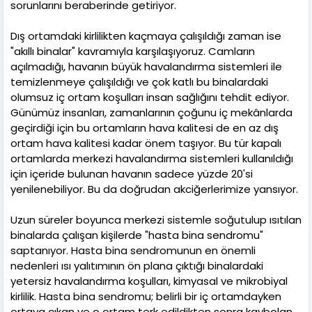
sorunlarını beraberinde getiriyor.
Dış ortamdaki kirlilikten kaçmaya çalışıldığı zaman ise
"akıllı binalar" kavramıyla karşılaşıyoruz. Camların
açılmadığı, havanın büyük havalandırma sistemleri ile
temizlenmeye çalışıldığı ve çok katlı bu binalardaki
olumsuz iç ortam koşulları insan sağlığını tehdit ediyor.
Günümüz insanları, zamanlarının çoğunu iç mekânlarda
geçirdiği için bu ortamların hava kalitesi de en az dış
ortam hava kalitesi kadar önem taşıyor. Bu tür kapalı
ortamlarda merkezi havalandırma sistemleri kullanıldığı
için içeride bulunan havanın sadece yüzde 20'si
yenilenebiliyor. Bu da doğrudan akciğerlerimize yansıyor.
Uzun süreler boyunca merkezi sistemle soğutulup ısıtılan
binalarda çalışan kişilerde "hasta bina sendromu"
saptanıyor. Hasta bina sendromunun en önemli
nedenleri ısı yalıtımının ön plana çıktığı binalardaki
yetersiz havalandırma koşulları, kimyasal ve mikrobiyal
kirlilik. Hasta bina sendromu; belirli bir iç ortamdayken
ortaya çıkan ve o ortam terk edildikten sonra kaybolan