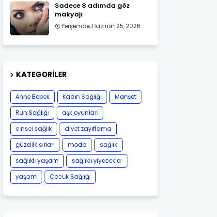
Sadece 8 adımda göz
makyajı
Perşembe, Haziran 25, 2026
KATEGORILER
Anne Bebek
Kadın Sağlığı
Manşet
Ruh Sağlığı
aşk oyunları
cinsel sağlık
diyet zayıflama
güzellik sırları
moda
sağlık
sağlıklı yaşam
sağlıklı yiyecekler
yaşam
Çocuk Sağlığı