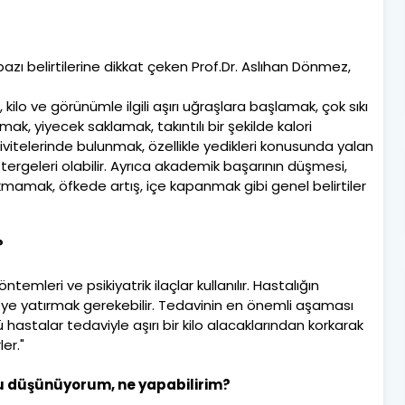
ı belirtilerine dikkat çeken Prof.Dr. Aslıhan Dönmez,
 kilo ve görünümle ilgili aşırı uğraşlara başlamak, çok sıkı
ak, yiyecek saklamak, takıntılı bir şekilde kalori
itelerinde bulunmak, özellikle yedikleri konusunda yalan
eleri olabilir. Ayrıca akademik başarının düşmesi,
ıkmamak, öfkede artış, içe kapanmak gibi genel belirtiler
?
mleri ve psikiyatrik ilaçlar kullanılır. Hastalığın
eye yatırmak gerekebilir. Tedavinin en önemli aşaması
astalar tedaviyle aşırı bir kilo alacaklarından korkarak
er."
düşünüyorum, ne yapabilirim?