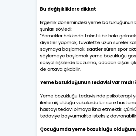
Bu değişikliklere dikkat
Ergenlik dönemindeki yeme bozukluğunun baz
şunları söyledi:
"Yemekler hakkında takıntılı bir hale gelmek,
diyetler yapmak, tuvalette uzun süreler kalm
saymaya başlamak, saatler süren spor aktiv
söylemeye başlamak yeme bozukluğu gösterg
sosyal ilişkilerde bozulma, odadan dışarı ç
de ortaya çıkabilir.
Yeme bozukluğunun tedavisi var mıdır
Yeme bozukluğu tedavisinde psikoterapi yönte
ilerlemiş olduğu vakalarda bir süre hastan
hastayı tedavi olmaya ikna etmektir. Çünkü h
tedaviye başvurmakta isteksiz davranabilirl
Çocuğumda yeme bozukluğu olduğunu 