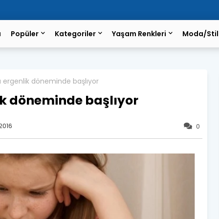
a
Popüler
Kategoriler
Yaşam Renkleri
Moda/Stil
ergenlik döneminde başlıyor
k döneminde başlıyor
2016
0