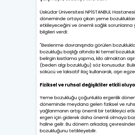
Üsküdar Üniversitesi NPİSTANBUL Hastanesi'
döneminde ortaya çıkan yeme bozuklukların
etkileyeceğini ve önemli sağlık sorunlarına 
bilgileri verdi:
"Beslenme davranışında görülen bozuklukl
bozukluğu başlığı altında iki temel bozuklu
belirgin kısıtlama yapma, kilo almaktan aşı
(beden algı bozukluğu) söz konusudur. Buli
sökücü ve laksatif ilaç kullanarak, aşırı egze
Fiziksel ve ruhsal değişikliler etkili oluyo
Yeme bozukluğu çoğunlukla ergenlik dönem
döneminde meydana gelen fiziksel ve ruhsal
yağlanmanın artışı önemli bir tetikleyici e
ergen için giderek daha önemli olmaya başla
haline gelir. Bu dönem arkadaş çevresinden 
bozukluğunu tetikleyebilir.