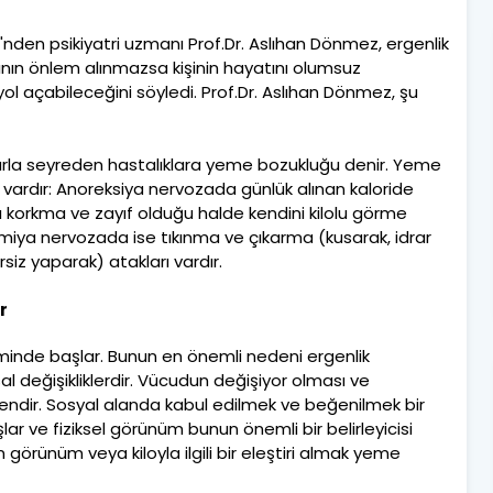
nden psikiyatri uzmanı Prof.Dr. Aslıhan Dönmez, ergenlik
ın önlem alınmazsa kişinin hayatını olumsuz
yol açabileceğini söyledi. Prof.Dr. Aslıhan Dönmez, şu
arla seyreden hastalıklara yeme bozukluğu denir. Yeme
k vardır: Anoreksiya nervozada günlük alınan kaloride
rı korkma ve zayıf olduğu halde kendini kilolu görme
miya nervozada ise tıkınma ve çıkarma (kusarak, idrar
rsiz yaparak) atakları vardır.
r
inde başlar. Bunun en önemli nedeni ergenlik
 değişikliklerdir. Vücudun değişiyor olması ve
tkendir. Sosyal alanda kabul edilmek ve beğenilmek bir
r ve fiziksel görünüm bunun önemli bir belirleyicisi
görünüm veya kiloyla ilgili bir eleştiri almak yeme