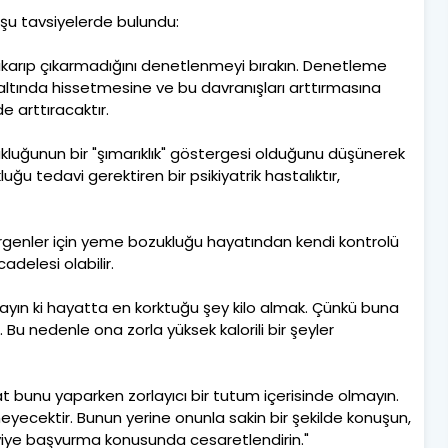
şu tavsiyelerde bulundu:
çıkarıp çıkarmadığını denetlenmeyi bırakın. Denetleme
altında hissetmesine ve bu davranışları arttırmasına
e arttıracaktır.
kluğunun bir "şımarıklık" göstergesi olduğunu düşünerek
ğu tedavi gerektiren bir psikiyatrik hastalıktır,
rgenler için yeme bozukluğu hayatından kendi kontrolü
adelesi olabilir.
ın ki hayatta en korktuğu şey kilo almak. Çünkü buna
u nedenle ona zorla yüksek kalorili bir şeyler
t bunu yaparken zorlayıcı bir tutum içerisinde olmayın.
ecektir. Bunun yerine onunla sakin bir şekilde konuşun,
tedaviye başvurma konusunda cesaretlendirin."