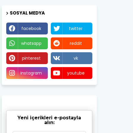
SOSYAL MEDYA
facebook
twitter
whatsapp
reddit
pinterest
vk
instagram
youtube
Yeni içerikleri e-postayla
alın: