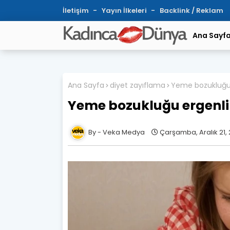
İletişim
Yayın İlkeleri
Backlink / Reklam
Ana Sayf
Ana Sayfa
diyet zayıflama
Yeme bozukluğu 
Yeme bozukluğu ergenli
Veka Medya
Çarşamba, Aralık 21, 