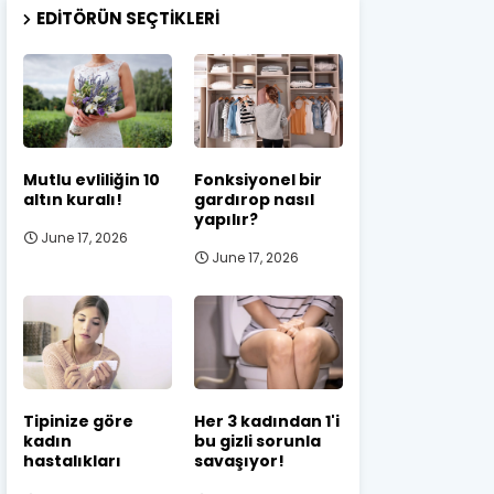
EDITÖRÜN SEÇTIKLERI
Mutlu evliliğin 10
Fonksiyonel bir
altın kuralı!
gardırop nasıl
yapılır?
June 17, 2026
June 17, 2026
Tipinize göre
Her 3 kadından 1'i
kadın
bu gizli sorunla
hastalıkları
savaşıyor!