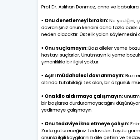
Prof.Dr. Aslıhan Dönmez, anne ve babalara 
• Onu denetlemeyi bırakın:
Ne yediğini, 
davranışınız onun kendini daha fazla baskı 
neden olacaktır. Üstelik yalan söylemesini d
• Onu suçlamayın:
Bazı aileler yeme bozu
hastayı suçlarlar. Unutmayın ki yeme bozuklu
şımarıklıkla bir ilgisi yoktur.
• Aşırı müdahaleci davranmayın:
Bazı e
altında tutabildiği tek alan, bir özgürlük müc
• Ona kilo aldırmaya çalışmayın:
Unutmay
bir başlarsa durduramayacağını düşünüyor. B
yedirmeye çalışmayın.
• Onu tedaviye ikna etmeye çalışın:
Faka
Zorla götüreceğiniz tedaviden fayda görmey
onunla ilgili kaygılarınızı dile getirin ve 