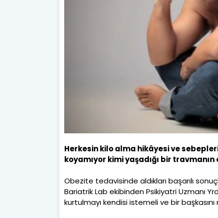
Herkesin kilo alma hikâyesi ve sebepleri
koyamıyor kimi yaşadığı bir travmanın e
Obezite tedavisinde aldıkları başarılı sonuçla
Bariatrik Lab ekibinden Psikiyatri Uzmanı Yrd.
kurtulmayı kendisi istemeli ve bir başkasını 