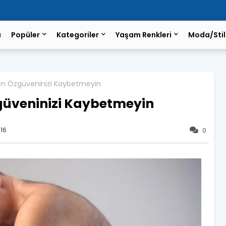
a
Popüler
Kategoriler
Yaşam Renkleri
Moda/Stil
en Özgüveninizi Kaybetmeyin
güveninizi Kaybetmeyin
16
0