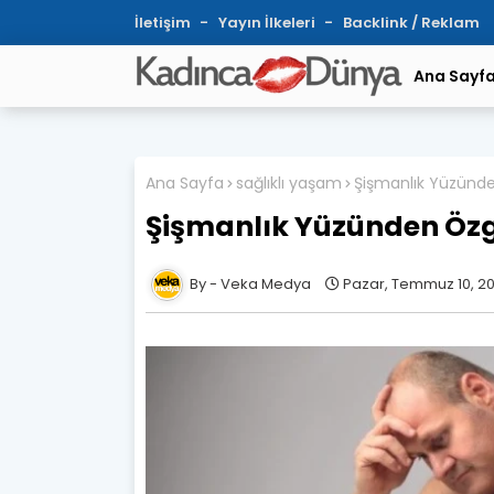
İletişim
Yayın İlkeleri
Backlink / Reklam
Ana Sayf
Ana Sayfa
sağlıklı yaşam
​Şişmanlık Yüzünd
​Şişmanlık Yüzünden Öz
Veka Medya
Pazar, Temmuz 10, 20