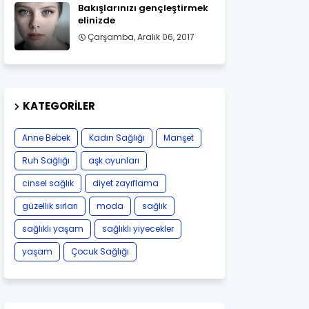
Bakışlarınızı gençleştirmek
elinizde
Çarşamba, Aralık 06, 2017
KATEGORILER
Anne Bebek
Kadın Sağlığı
Manşet
Ruh Sağlığı
aşk oyunları
cinsel sağlık
diyet zayıflama
güzellik sırları
moda
sağlık
sağlıklı yaşam
sağlıklı yiyecekler
yaşam
Çocuk Sağlığı