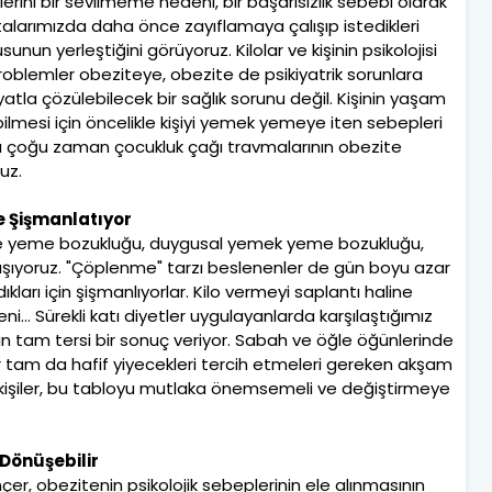
tülerini bir sevilmeme nedeni, bir başarısızlık sebebi olarak
alarımızda daha önce zayıflamaya çalışıp istedikleri
sunun yerleştiğini görüyoruz. Kilolar ve kişinin psikolojisi
rik problemler obeziteye, obezite de psikiyatrik sorunlara
atla çözülebilecek bir sağlık sorunu değil. Kişinin yaşam
lebilmesi için öncelikle kişiyi yemek yemeye iten sebepleri
a çoğu zaman çocukluk çağı travmalarının obezite
uz.
e Şişmanlatıyor
 gece yeme bozukluğu, duygusal yemek yeme bozukluğu,
şılaşıyoruz. "Çöplenme" tarzı beslenenler de gün boyu azar
kları için şişmanlıyorlar. Kilo vermeyi saplantı haline
ni… Sürekli katı diyetler uygulayanlarda karşılaştığımız
tam tersi bir sonuç veriyor. Sabah ve öğle öğünlerinde
tam da hafif yiyecekleri tercih etmeleri gereken akşam
n kişiler, bu tabloyu mutlaka önemsemeli ve değiştirmeye
 Dönüşebilir
nçer, obezitenin psikolojik sebeplerinin ele alınmasının