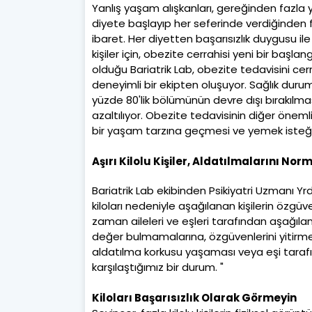
Yanlış yaşam alışkanları, gereğinden fazla ye
diyete başlayıp her seferinde verdiğinden fa
ibaret. Her diyetten başarısızlık duygusu ile
kişiler için, obezite cerrahisi yeni bir başl
olduğu Bariatrik Lab, obezite tedavisini cerr
deneyimli bir ekipten oluşuyor. Sağlık dur
yüzde 80'lik bölümünün devre dışı bırakılma
azaltılıyor. Obezite tedavisinin diğer öneml
bir yaşam tarzına geçmesi ve yemek isteği y
Aşırı Kilolu Kişiler, Aldatılmalarını Nor
Bariatrik Lab ekibinden Psikiyatri Uzmanı Yrd
kiloları nedeniyle aşağılanan kişilerin özgüve
zaman aileleri ve eşleri tarafından aşağıla
değer bulmamalarına, özgüvenlerini yitirmele
aldatılma korkusu yaşaması veya eşi taraf
karşılaştığımız bir durum. "
Kiloları Başarısızlık Olarak Görmeyin