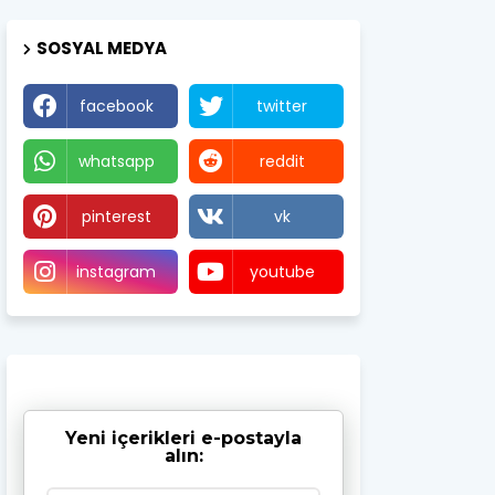
SOSYAL MEDYA
facebook
twitter
whatsapp
reddit
pinterest
vk
instagram
youtube
Yeni içerikleri e-postayla
alın: