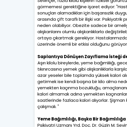
Sevinçer, fazla kilolu kişilerin fiziksel görün
görmemesi gerektiğine işaret ediyor: "Hast
sonuçları alamadıkları için başarısızlık duygu
arasında çift taraflı bir ilişki var. Psikiyat
neden olabiliyor. Obezite sadece bir ameliy
alışkanlarını olumlu alışkanlıklarla değiştiri
ortaya çıkartmak gerekiyor. Hastalarımızd
üzerinde önemli bir etkisi olduğunu görüyor
Saplantıya Dönüşen Zayıflama İsteği d
Aşırı kilolu bireylerde, yeme bağımlılığı,
tıkınırcasına yemek gibi alışkanlıklarla kar
azar yeseler bile toplamda yüksek kalori aldı
getirmek ise kendi başına bir kilo alma nede
yemekten kaçınma bozukluğu, amaçlananın 
kalori almamak adına yemekten kaçınanlar 
saatlerinde fazlaca kalori alıyorlar. Şişma
çalışmalı. "
Yeme Bağımlılığı, Başka Bir Bağımlılığa
Psikiyatri Uzmanı Yrd. Doç. Dr. Güzin M. Sevi