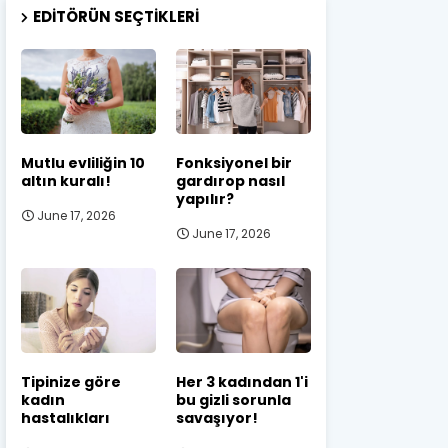
EDITÖRÜN SEÇTIKLERI
Mutlu evliliğin 10
Fonksiyonel bir
altın kuralı!
gardırop nasıl
yapılır?
June 17, 2026
June 17, 2026
Tipinize göre
Her 3 kadından 1'i
kadın
bu gizli sorunla
hastalıkları
savaşıyor!