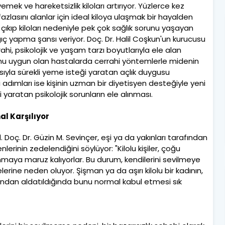
mek ve hareketsizlik kiloları artırıyor. Yüzlerce kez
zlasını alanlar için ideal kiloya ulaşmak bir hayalden
 çıkıp kiloları nedeniyle pek çok sağlık sorunu yaşayan
angıç yapma şansı veriyor. Doç. Dr. Halil Coşkun'un kurucusu
ahi, psikolojik ve yaşam tarzı boyutlarıyla ele alan
umu uygun olan hastalarda cerrahi yöntemlerle midenin
sıyla sürekli yeme isteği yaratan açlık duygusu
i adımları ise kişinin uzman bir diyetisyen desteğiyle yeni
aratan psikolojik sorunların ele alınması.
mal Karşılıyor
. Doç. Dr. Güzin M. Sevinçer, eşi ya da yakınları tarafından
nlerinin zedelendiğini söylüyor: "Kilolu kişiler, çoğu
nmaya maruz kalıyorlar. Bu durum, kendilerini sevilmeye
rine neden oluyor. Şişman ya da aşırı kilolu bir kadının,
ından aldatıldığında bunu normal kabul etmesi sık