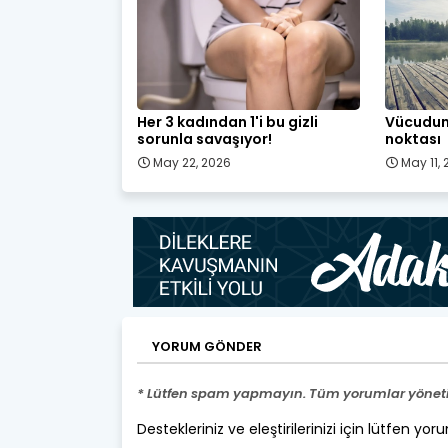
Her 3 kadından 1'i bu gizli
Vücudum
sorunla savaşıyor!
noktası
May 22, 2026
May 11,
YORUM GÖNDER
* Lütfen spam yapmayın. Tüm yorumlar yönetic
Destekleriniz ve eleştirilerinizi için lütfen yor