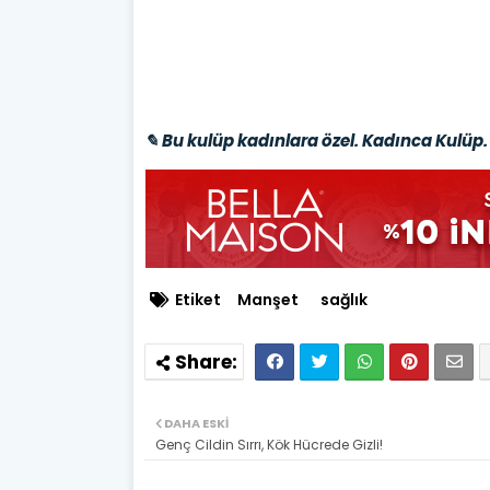
✎ Bu kulüp kadınlara özel. Kadınca Kulüp. 
Etiket
Manşet
sağlık
DAHA ESKI
Genç Cildin Sırrı, Kök Hücrede Gizli!