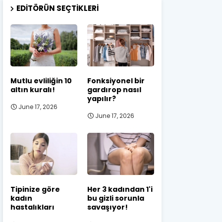
EDITÖRÜN SEÇTIKLERI
Mutlu evliliğin 10
Fonksiyonel bir
altın kuralı!
gardırop nasıl
yapılır?
June 17, 2026
June 17, 2026
Tipinize göre
Her 3 kadından 1'i
kadın
bu gizli sorunla
hastalıkları
savaşıyor!