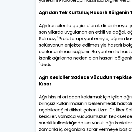
yönetimi Proloterapi hakkında bilgiler verdi.
Ağrıdan Tek Kurtuluş Hasarlı Bölgenin 
Ağrı kesiciler ile geçici olarak dindirilmeye 
son yıllarda uygulanan en etkili ve doğal, a
Solmaz, "Proloterapi yöntemiyle; ağrının ka
solüsyonun enjekte edilmesiyle hasarlı bölg
canlandırılması sağlanır. Bu yöntemle has
kronik ağrılarına neden olan hasarlı bölgenin
"dedi.
Ağrı Kesiciler Sadece Vücudun Tepkisel
Kısar
Ağrı hissini ortadan kaldırmak için içilen ağrı
bilinçsiz kullanılmasının beklenmedik hastalı
açabileceğini dikkat çeken Uzm. Dr. İlker So
kesiciler, yalnızca vücudumuzun tepkisel ses
sürekli kullanıldığında ise vücut ağrı kesiciler
zamanla iç organlara zarar vermeye başla