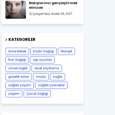
Bakışlarınızı gençleştirmek
elinizde
Çarşamba, Aralık 06, 2017
KATEGORILER
Anne Bebek
Kadın Sağlığı
Manşet
Ruh Sağlığı
aşk oyunları
cinsel sağlık
diyet zayıflama
güzellik sırları
moda
sağlık
sağlıklı yaşam
sağlıklı yiyecekler
yaşam
Çocuk Sağlığı