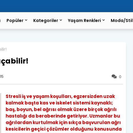
a
Popüler
Kategoriler
Yaşam Renkleri
Moda/Stil
lir!
çabilir!
15
0
Stresli iş ve yaşam koşulları, egzersizden uzak
kalmak başta kas ve iskelet sistemi kaynaklı;
baş, boyun, bel ağrısı olmak üzere birçok ağrılı
hastalığı da beraberinde getiriyor. Uzmanlar bu
ağrılardan kurtulmak için sıkça başvurulan ağrı
kesicilerin geçici çözümler olduğunu konusunda