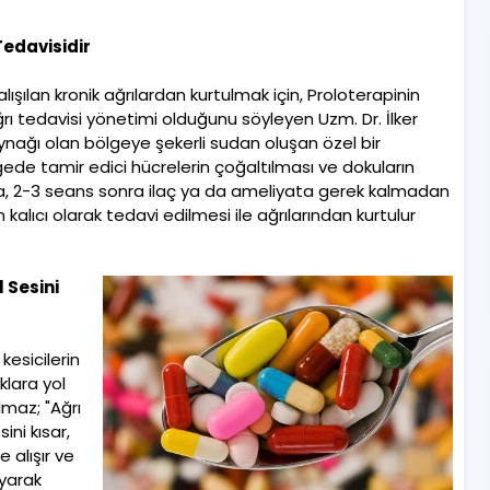
Tedavisidir
çalışılan kronik ağrılardan kurtulmak için, Proloterapinin
ğrı tedavisi yönetimi olduğunu söyleyen Uzm. Dr. İlker
ynağı olan bölgeye şekerli sudan oluşan özel bir
ede tamir edici hücrelerin çoğaltılması ve dokuların
ta, 2-3 seans sonra ilaç ya da ameliyata gerek kalmadan
 kalıcı olarak tedavi edilmesi ile ağrılarından kurtulur
 Sesini
 kesicilerin
klara yol
lmaz; "Ağrı
ini kısar,
e alışır ve
yarak