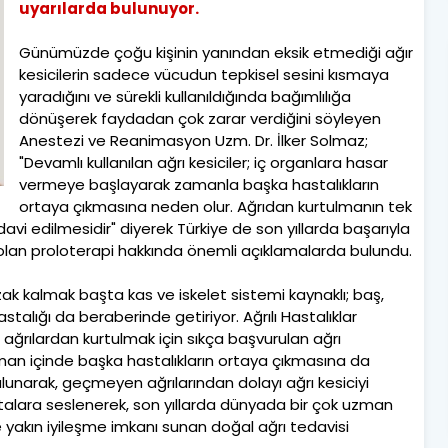
uyarılarda bulunuyor.
Günümüzde çoğu kişinin yanından eksik etmediği ağır
kesicilerin sadece vücudun tepkisel sesini kısmaya
yaradığını ve sürekli kullanıldığında bağımlılığa
dönüşerek faydadan çok zarar verdiğini söyleyen
Anestezi ve Reanimasyon Uzm. Dr. İlker Solmaz;
"Devamlı kullanılan ağrı kesiciler; iç organlara hasar
vermeye başlayarak zamanla başka hastalıkların
ortaya çıkmasına neden olur. Ağrıdan kurtulmanın tek
avi edilmesidir" diyerek Türkiye de son yıllarda başarıyla
olan proloterapi hakkında önemli açıklamalarda bulundu.
zak kalmak başta kas ve iskelet sistemi kaynaklı; baş,
stalığı da beraberinde getiriyor. Ağrılı Hastalıklar
ağrılardan kurtulmak için sıkça başvurulan ağrı
man içinde başka hastalıkların ortaya çıkmasına da
unarak, geçmeyen ağrılarından dolayı ağrı kesiciyi
talara seslenerek, son yıllarda dünyada bir çok uzman
yakın iyileşme imkanı sunan doğal ağrı tedavisi