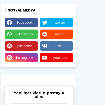
SOSYAL MEDYA
facebook
twitter
whatsapp
reddit
pinterest
vk
instagram
youtube
Yeni içerikleri e-postayla
alın: