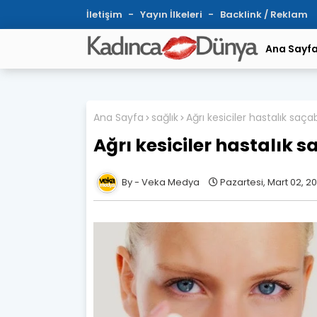
İletişim
Yayın İlkeleri
Backlink / Reklam
Ana Sayf
Ana Sayfa
sağlık
Ağrı kesiciler hastalık saçabi
Ağrı kesiciler hastalık sa
Veka Medya
Pazartesi, Mart 02, 20