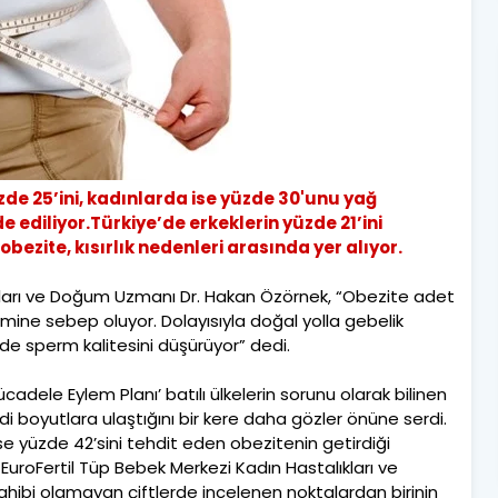
zde 25’ini, kadınlarda ise yüzde 30'unu yağ
 ediliyor.Türkiye’de erkeklerin yüzde 21’ini
obezite, kısırlık nedenleri arasında yer alıyor.
ıkları ve Doğum Uzmanı Dr. Hakan Özörnek, “Obezite adet
mine sebep oluyor. Dolayısıyla doğal yolla gebelik
 de sperm kalitesini düşürüyor” dedi.
ücadele Eylem Planı’ batılı ülkelerin sorunu olarak bilinen
ddi boyutlara ulaştığını bir kere daha gözler önüne serdi.
 ise yüzde 42’sini tehdit eden obezitenin getirdiği
ı. EuroFertil Tüp Bebek Merkezi Kadın Hastalıkları ve
ibi olamayan çiftlerde incelenen noktalardan birinin