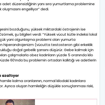
e adet düzensizliğinin yanı sıra yumurtlama problemine
k oluşmasını engelliyor” dedi.
gesini bozduğunu, yüksek miktardaki östrojenin ise
rnek, şu bilgileri verdi: “Yüksek vücut kütle indeksi lokal
üçük yani olgunlaşma problemi olan yumurta
şen hiperandrojenizm (vücutta testosteron gibi erkeklik
kluğu doğal gebelik şansını düşürür. Gebe kalmak için
pılan çalışmalarla obez kadınların yüzde 5 oranında kilo
yüzde 60’ında bu problemin ortadan kalktığı ve adetlerin
 azaltıyor
 hamile kalma oranlarının, normal kilodaki kadınlara
 Ayrıca oluşan hamileliğin düşükle sonuçlanması riski,