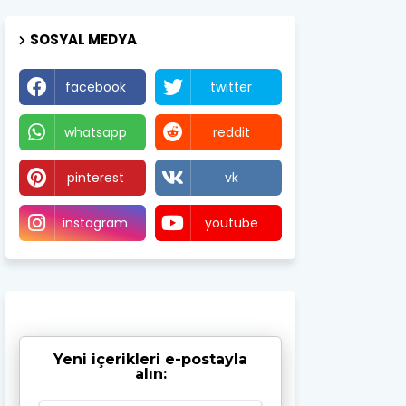
SOSYAL MEDYA
facebook
twitter
whatsapp
reddit
pinterest
vk
instagram
youtube
Yeni içerikleri e-postayla
alın: