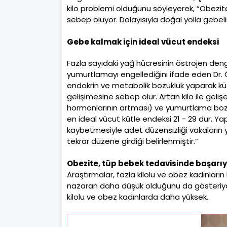
kilo problemi olduğunu söyleyerek, “Obezit
sebep oluyor. Dolayısıyla doğal yolla gebeli
Gebe kalmak için ideal vücut endeksi
Fazla sayıdaki yağ hücresinin östrojen den
yumurtlamayı engellediğini ifade eden Dr. Özö
endokrin ve metabolik bozukluk yaparak k
gelişimesine sebep olur. Artan kilo ile geli
hormonlarının artması) ve yumurtlama bozu
en ideal vücut kütle endeksi 21 - 29 dur. Ya
kaybetmesiyle adet düzensizliği vakaların 
tekrar düzene girdiği belirlenmiştir.”
Obezite, tüp bebek tedavisinde başarıyı
Araştırmalar, fazla kilolu ve obez kadınların
nazaran daha düşük olduğunu da gösteriyor.
kilolu ve obez kadınlarda daha yüksek.