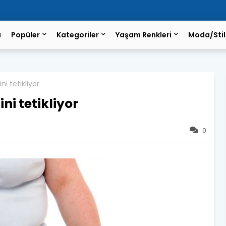
a
Popüler
Kategoriler
Yaşam Renkleri
Moda/Stil
i tetikliyor
ni tetikliyor
0