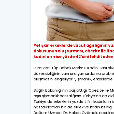
Yetişkin erkeklerde vücut ağırlığının yü
dokusunun oluşturması, obezite ile ifade
kadınların ise yüzde 42’sini tehdit eden 
EuroFertil Tüp Bebek Merkezi Kadın Hastal
düzensizliğinin yanı sıra yumurtlama proble
oluşmasını engelliyor. Şişmanlık, erkeklerde
Sağlık Bakanlığı’nın başlattığı ‘Obezite ile M
aşırı şişmanlık hastalığının Türkiye’de de ci
Türkiye’de erkeklerin yüzde 21’ini kadınların
hastalıklardan biri de erkek ve kadın kısırlığ
Doğum Uzmanı Dr. Hakan Özörnek, çocuk sah