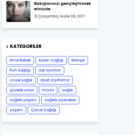
Bakışlarınızı gençleştirmek
elinizde
Çarşamba, Aralık 06, 2017
KATEGORILER
Anne Bebek
Kadın Sağlığı
Manşet
Ruh Sağlığı
aşk oyunları
cinsel sağlık
diyet zayıflama
güzellik sırları
moda
sağlık
sağlıklı yaşam
sağlıklı yiyecekler
yaşam
Çocuk Sağlığı