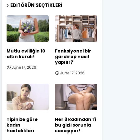
EDITÖRÜN SEÇTIKLERI
Mutlu evliliğin 10
Fonksiyonel bir
altın kuralı!
gardırop nasıl
yapılır?
June 17, 2026
June 17, 2026
Tipinize göre
Her 3 kadından 1'i
kadın
bu gizli sorunla
hastalıkları
savaşıyor!