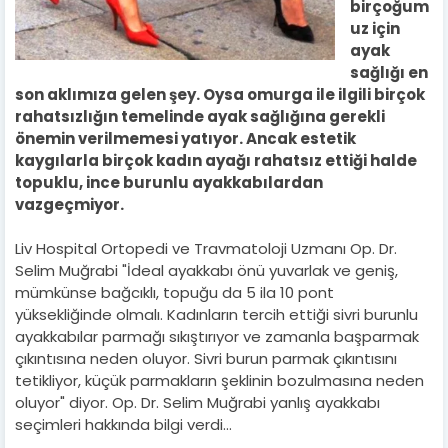
birçoğum
uz için
ayak
sağlığı en
son aklımıza gelen şey. Oysa omurga ile ilgili birçok
rahatsızlığın temelinde ayak sağlığına gerekli
önemin verilmemesi yatıyor.
Ancak estetik
kaygılarla birçok kadın ayağı rahatsız ettiği halde
topuklu, ince burunlu ayakkabılardan
vazgeçmiyor.
Liv Hospital Ortopedi ve Travmatoloji Uzmanı Op. Dr.
Selim Muğrabi "İdeal ayakkabı önü yuvarlak ve geniş,
mümkünse bağcıklı, topuğu da 5 ila 10 pont
yüksekliğinde olmalı. Kadınların tercih ettiği sivri burunlu
ayakkabılar parmağı sıkıştırıyor ve zamanla başparmak
çıkıntısına neden oluyor. Sivri burun parmak çıkıntısını
tetikliyor, küçük parmakların şeklinin bozulmasına neden
oluyor" diyor. Op. Dr. Selim Muğrabi yanlış ayakkabı
seçimleri hakkında bilgi verdi…