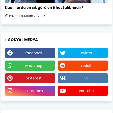
Kadın Sağlığı
Kadınlarda en sık görülen 5 hastalık nedir?
Pazartesi, Nisan 21, 2025
SOSYAL MEDYA
facebook
twitter
whatsapp
reddit
pinterest
vk
instagram
youtube