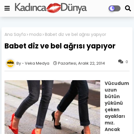
Ana Sayfa
moda
Babet diz ve bel ağrısı yapıyor
Babet diz ve bel ağrısı yapıyor
0
Veka Medya
Pazartesi, Aralık 22, 2014
Vücudum
uzun
bütün
yükünü
çeken
ayakları
mız.
Ancak