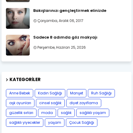
Bakışlarınızı gençleştirmek elinizde
Çarşamba, Aralık 06, 2017
Sadece 8 adımda göz makyajı
Perşembe, Haziran 25, 2026
KATEGORILER
Anne Bebek
Kadın Sağlığı
Manşet
Ruh Sağlığı
aşk oyunları
cinsel sağlık
diyet zayıflama
güzellik sırları
moda
sağlık
sağlıklı yaşam
sağlıklı yiyecekler
yaşam
Çocuk Sağlığı