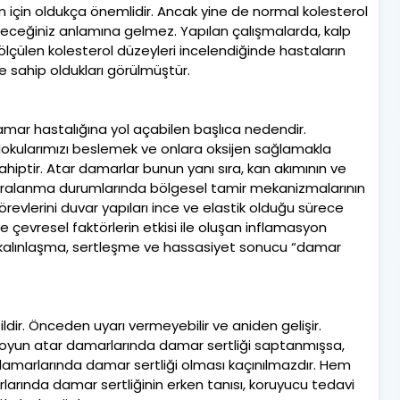
am için oldukça önemlidir. Ancak yine de normal kolesterol
yeceğiniz anlamına gelmez. Yapılan çalışmalarda, kalp
a ölçülen kolesterol düzeyleri incelendiğinde hastaların
e sahip oldukları görülmüştür.
 damar hastalığına yol açabilen başlıca nedendir.
kularımızı beslemek ve onlara oksijen sağlamakla
ahiptir. Atar damarlar bunun yanı sıra, kan akımının ve
yaralanma durumlarında bölgesel tamir mekanizmalarının
örevlerini duvar yapıları ince ve elastik olduğu sürece
 ve çevresel faktörlerin etkisi ile oluşan inflamasyon
alınlaşma, sertleşme ve hassasiyet sonucu “damar
.
ildir. Önceden uyarı vermeyebilir ve aniden gelişir.
 Boyun atar damarlarında damar sertliği saptanmışsa,
damarlarında damar sertliği olması kaçınılmazdır. Hem
rında damar sertliğinin erken tanısı, koruyucu tedavi