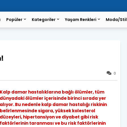
a
Popüler
Kategoriler
Yaşam Renkleri
Moda/Stil
n!
0
Kalp damar hastalıklarına bağlı ölümler, tüm
dünyadaki ölümler içerisinde birinci sırada yer
alıyor. Bu nedenle kalp damar hastalığı riskinin
belirlenmesinde sigara, yüksek kolesterol
düzeyleri, hipertansiyon ve diyabet gibi risk
faktörlerinin taranması ve bu risk faktörlerinin