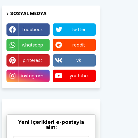
SOSYAL MEDYA
facebook
twitter
whatsapp
reddit
pinterest
vk
instagram
youtube
Yeni içerikleri e-postayla
alın: