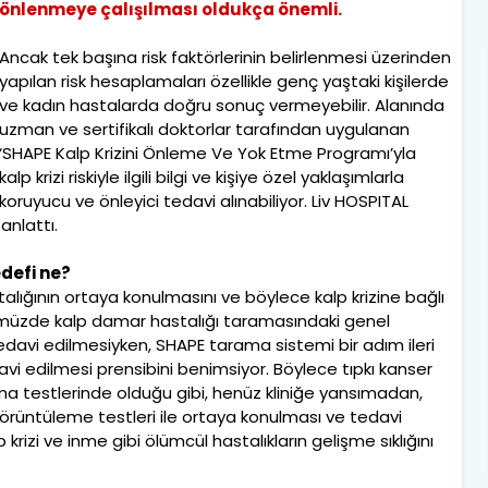
önlenmeye çalışılması oldukça önemli.
Ancak tek başına risk faktörlerinin belirlenmesi üzerinden
yapılan risk hesaplamaları özellikle genç yaştaki kişilerde
ve kadın hastalarda doğru sonuç vermeyebilir. Alanında
uzman ve sertifikalı doktorlar tarafından uygulanan
‘SHAPE Kalp Krizini Önleme Ve Yok Etme Programı’yla
kalp krizi riskiyle ilgili bilgi ve kişiye özel yaklaşımlarla
koruyucu ve önleyici tedavi alınabiliyor. Liv HOSPITAL
anlattı.
defi ne?
lığının ortaya konulmasını ve böylece kalp krizine bağlı
ümüzde kalp damar hastalığı taramasındaki genel
 tedavi edilmesiyken, SHAPE tarama sistemi bir adım ileri
vi edilmesi prensibini benimsiyor. Böylece tıpkı kanser
ama testlerinde olduğu gibi, henüz kliniğe yansımadan,
üntüleme testleri ile ortaya konulması ve tedavi
krizi ve inme gibi ölümcül hastalıkların gelişme sıklığını