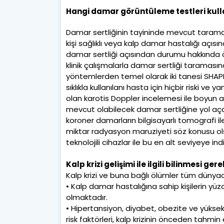
Hangi damar görüntüleme testleri kull
Damar sertliğinin tayininde mevcut tarama
kişi sağlıklı veya kalp damar hastalığı açısı
damar sertliği açısından durumu hakkında ö
klinik çalışmalarla damar sertliği taramasın
yöntemlerden temel olarak iki tanesi SHAPE 
sıklıkla kullanılanı hasta için hiçbir riski 
olan karotis Doppler incelemesi ile boyun 
mevcut olabilecek damar sertliğine yol açan
koroner damarların bilgisayarlı tomografi i
miktar radyasyon maruziyeti söz konusu o
teknolojili cihazlar ile bu en alt seviyeye indir
Kalp krizi gelişimi ile ilgili bilinmesi ge
Kalp krizi ve buna bağlı ölümler tüm dünyadak
• Kalp damar hastalığına sahip kişilerin yüzd
olmaktadır.
• Hipertansiyon, diyabet, obezite ve yüksek 
risk faktörleri, kalp krizinin önceden tahmin 