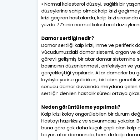
• Normal kolesterol düzeyi, sağlıklı bir yaş
düzeylerine sahip olmak kalp krizi geçirme
krizi geçiren hastalarda, kalp krizi sırasınd
yüzde 77’sinin normal kolesterol düzeylerin
Damar sertliği nedir?
Damar sertliği kalp krizi, inme ve periferik
Vücudumuzdaki damar sistemi, organ ve do
görevli gelişmiş bir atar damar sistemine s
basıncının düzenlenmesi , enfeksiyon ve 
gerçekleştiği yapılardır. Atar damarlar bu g
layıkıyla yerine getirirken, birtakım genetik
sonucu damar duvarında meydana gelen k
sertliği” denilen hastalık süreci ortaya çıkar
Neden görüntüleme yapılmalı?
Kalp krizi kolay öngörülebilen bir durum değ
Hastayı hazırlıksız ve savunmasız yakalar.
buna göre çok daha küçük çaplı olan kalp 
boyun atar damarında, hem de kalp damarla