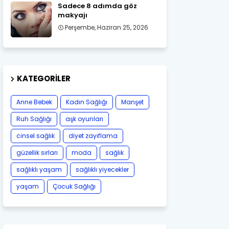
Sadece 8 adımda göz
makyajı
Perşembe, Haziran 25, 2026
KATEGORILER
Anne Bebek
Kadın Sağlığı
Manşet
Ruh Sağlığı
aşk oyunları
cinsel sağlık
diyet zayıflama
güzellik sırları
moda
sağlık
sağlıklı yaşam
sağlıklı yiyecekler
yaşam
Çocuk Sağlığı