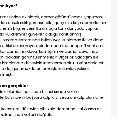
anılıyor?
 testlerine ek olarak, damar görüntülemesi yapılması,
ndan düşük riskli görünse bile, gerçekte kalp damarlarının
nemli bilgiler verir. Bu amaçla tüm dünyada yapılan
da kullanımının güvenilir olduğu kanıtlanmış
tarama sisteminde kullanılıyor. Bunlardan ilki ve daha
ve yan etkisi bulunmayan, bir damar ultrasonografi yöntemi
atar damarının duvar kalınlığının ve damar duvarında
 plakların görüntülenmesidir. Diğer bir yaklaşım ise
le kireçlenme düzeyinin incelenmesidir. Bu yöntemle bir
lsa da, günümüzde bu amaçla kullanılan yüksek
ilmiştir.
reken gerçekler
i ölümler içerisinde birinci sırada yer alır.
e 50’sinde ilk başvuru kalp krizi veya ani kalp ölümü ile
kolesterol düzeyleri gibi kalp damar hastalıklarına ait
edilmesinde yeterli değildir.