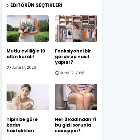
EDITÖRÜN SEÇTIKLERI
Mutlu evliliğin 10
Fonksiyonel bir
altın kuralı!
gardırop nasıl
yapılır?
June 17, 2026
June 17, 2026
Tipinize göre
Her 3 kadından 1'i
kadın
bu gizli sorunla
hastalıkları
savaşıyor!