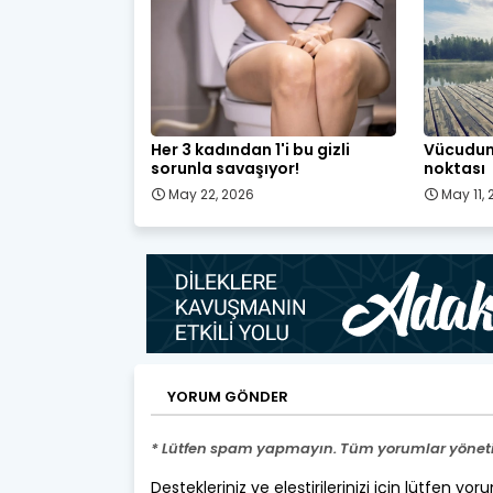
Her 3 kadından 1'i bu gizli
Vücudum
sorunla savaşıyor!
noktası
May 22, 2026
May 11,
YORUM GÖNDER
* Lütfen spam yapmayın. Tüm yorumlar yönetic
Destekleriniz ve eleştirilerinizi için lütfen yor