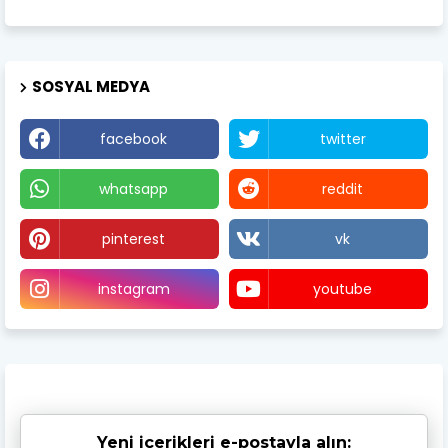
SOSYAL MEDYA
facebook
twitter
whatsapp
reddit
pinterest
vk
instagram
youtube
Yeni içerikleri e-postayla alın: