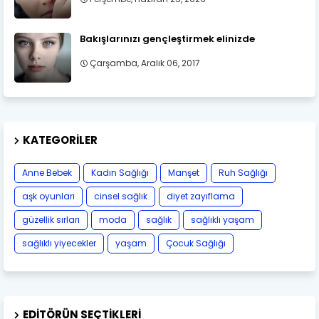
Bakışlarınızı gençleştirmek elinizde
Çarşamba, Aralık 06, 2017
KATEGORILER
Anne Bebek
Kadın Sağlığı
Manşet
Ruh Sağlığı
aşk oyunları
cinsel sağlık
diyet zayıflama
güzellik sırları
moda
sağlık
sağlıklı yaşam
sağlıklı yiyecekler
yaşam
Çocuk Sağlığı
EDITÖRÜN SEÇTIKLERI