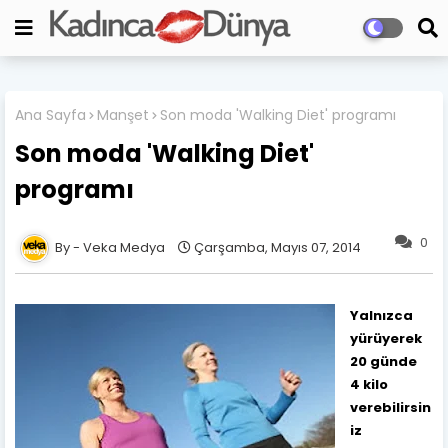
Ana Sayfa
Manşet
Son moda 'Walking Diet' programı
Son moda 'Walking Diet'
programı
0
Veka Medya
Çarşamba, Mayıs 07, 2014
Yalnızca
yürüyerek
20 günde
4
kilo
verebilirsin
iz