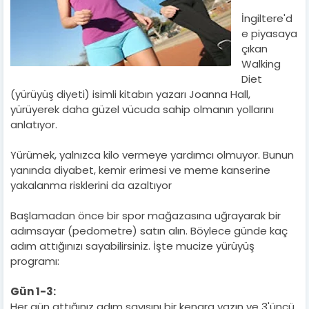
İngiltere'd
e piyasaya
çıkan
Walking
Diet
(yürüyüş diyeti) isimli kitabın yazarı Joanna Hall,
yürüyerek daha
güzel vücuda sahip olmanın yollarını
anlatıyor.
Yürümek, yalnızca kilo vermeye yardımcı olmuyor. Bunun
yanında diyabet, kemir erimesi ve meme kanserine
yakalanma risklerini da azaltıyor
Başlamadan önce bir spor mağazasına uğrayarak bir
adımsayar (pedometre) satın alın. Böylece günde kaç
adım attığınızı sayabilirsiniz. İşte mucize yürüyüş
programı:
Gün 1-3:
Her gün attığınız adım sayısını bir kenara yazın ve 3'üncü