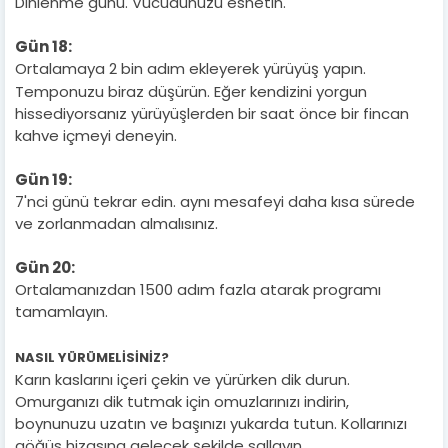
Dinlenme günü. Vücudunuzu esnetin.
Gün 18:
Ortalamaya 2 bin adım ekleyerek yürüyüş yapın.
Temponuzu biraz düşürün. Eğer kendizini yorgun
hissediyorsanız yürüyüşlerden bir saat önce bir fincan
kahve içmeyi deneyin.
Gün 19:
7'nci günü tekrar edin. aynı mesafeyi daha kısa sürede
ve zorlanmadan almalısınız.
Gün 20:
Ortalamanızdan 1500 adım fazla atarak programı
tamamlayın.
NASIL YÜRÜMELİSİNİZ?
Karın kaslarını içeri çekin ve yürürken dik durun.
Omurganızı dik tutmak için omuzlarınızı indirin,
boynunuzu uzatın ve başınızı yukarda tutun. Kollarınızı
göğüs hizasına gelecek şekilde sallayın.