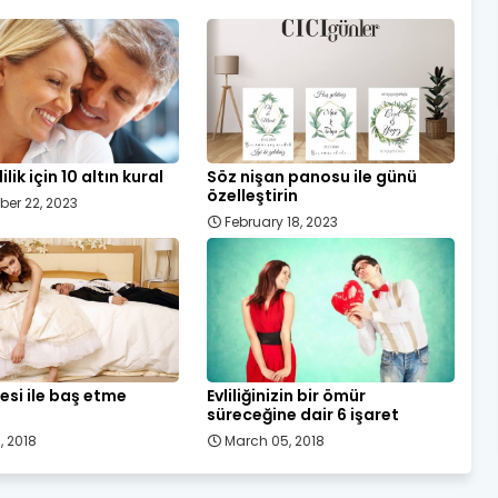
ilik için 10 altın kural
Söz nişan panosu ile günü
özelleştirin
er 22, 2023
February 18, 2023
tresi ile baş etme
Evliliğinizin bir ömür
süreceğine dair 6 işaret
, 2018
March 05, 2018