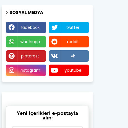
SOSYAL MEDYA
facebook
twitter
whatsapp
reddit
pinterest
vk
instagram
youtube
Yeni içerikleri e-postayla
alın: