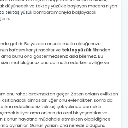
larak düşünecek ve tektaş yüzükle başlayan macera nişan
nta tektaş yüzük
bombardımanıyla başlayacak
irin.
nde getirir. Bu yüzden onunla mutlu olduğunuzu
un kafasını karıştıracaktır ve
tektaş yüzük
fikrinden
z ama bunu ona göstermezseniz asla bilemez. Bu
 sizin mutluluğunuz onu da mutlu ederken evliliğe ve
m onu rahat bırakmaktan geçer. Zaten onların evlilikten
 kısıtlanacak olmasıdır. Eğer onu evlendikten sonra da
 ikna edebilirseniz tektaş çok yakında demektir.
çirmek istiyor ama onların da özel bir yaşantıları ve
orsanız onun hayatına müdahale etmekten olabildiğince
arına ayırsınlar. Günün yarısını ona nerede olduğunu