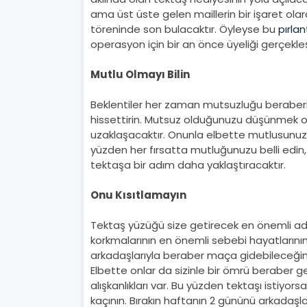
ama üst üste gelen maillerin bir işaret o
töreninde son bulacaktır. Öyleyse bu
pırla
operasyon için bir an önce üyeliği gerçekleşt
Mutlu Olmayı Bilin
Beklentiler her zaman mutsuzluğu beraberi
hissettirin. Mutsuz olduğunuzu düşünmek on
uzaklaşacaktır. Onunla elbette mutlusunu
yüzden her fırsatta mutluğunuzu belli edin,
tektaşa bir adım daha yaklaştıracaktır.
Onu Kısıtlamayın
Tektaş yüzüğü size getirecek en önemli adı
korkmalarının en önemli sebebi hayatlarının
arkadaşlarıyla beraber maça gidebileceğine
Elbette onlar da sizinle bir ömrü beraber ge
alışkanlıkları var. Bu yüzden tektaşı istiy
kaçının. Bırakın haftanın 2 gününü arkadaşl