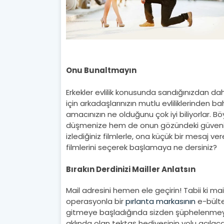
Onu Bunaltmayın
Erkekler evlilik konusunda sandığınızdan dah
için arkadaşlarınızın mutlu evliliklerinden 
amacınızın ne olduğunu çok iyi biliyorlar. 
düşmenize hem de onun gözündeki güveninizi
izlediğiniz filmlerle, ona küçük bir mesaj ver
filmlerini seçerek başlamaya ne dersiniz?
Bırakın Derdinizi Mailler Anlatsın
Mail adresini hemen ele geçirin! Tabii ki m
operasyonla bir
pırlanta markasının
e-bülte
gitmeye başladığında sizden şüphelenmeyec
aklında olan tektaş hediyesinin yolu açılaca