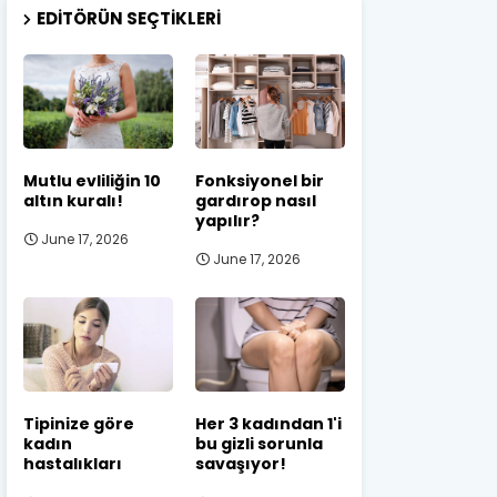
EDITÖRÜN SEÇTIKLERI
Mutlu evliliğin 10
Fonksiyonel bir
altın kuralı!
gardırop nasıl
yapılır?
June 17, 2026
June 17, 2026
Tipinize göre
Her 3 kadından 1'i
kadın
bu gizli sorunla
hastalıkları
savaşıyor!