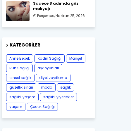
Sadece 8 adımda göz
makyajı
Perşembe, Haziran 25, 2026
KATEGORILER
Anne Bebek
Kadın Sağlığı
Manşet
Ruh Sağlığı
aşk oyunları
cinsel sağlık
diyet zayıflama
güzellik sırları
moda
sağlık
sağlıklı yaşam
sağlıklı yiyecekler
yaşam
Çocuk Sağlığı