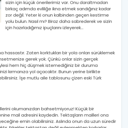
sizin için küçük önerilerimiz var. Onu daraltmadan
birkaç adımda evliliğe ikna etmek sandığınız kadar
zor değil. Yeter ki onun kalbinden geçen kestirme
yolu bulun. Nasıl mı? Biraz daha sabrederek ve sizin
için hazırladığımız ipuçlarını izleyerek…
a hassastır. Zaten korktukları bir yola onları sürüklemek
bahsetmenize gerek yok. Çünkü onlar sizin gerçek
Böylesi hem hiç düşmek istemediğiniz bir duruma
 kırmanıza yol açacaktır. Bunun yerine birlikte
ebilirsiniz. İşe mutlu aile tablosunu çizen eski Türk
aillerini okumanızdan bahsetmiyoruz! Küçük bir
nine mail adresini kaydedin. Tektaşların mailleri ona
eğine emin olabilirsiniz. Aslında onun da uzun süredir
ktır. Erkekler tektaştan değil evlenmekten korkarlar,