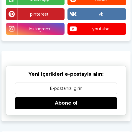
pinterest
vk
instagram
youtube
Yeni içerikleri e-postayla alın:
Abone ol