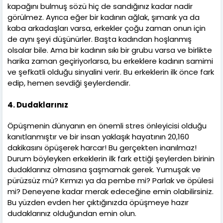
kapağını bulmuş sözü hiç de sandığınız kadar nadir
görülmez. Ayrıca eğer bir kadının ağlak, şımarık ya da
kaba arkadaşları varsa, erkekler çoğu zaman onun için
de aynı şeyi düşünürler. Başta kadından hoşlanmış
olsalar bile. Ama bir kadının sıkı bir grubu varsa ve birlikte
harika zaman geçiriyorlarsa, bu erkeklere kadının samimi
ve şefkatli olduğu sinyalini verir. Bu erkeklerin ilk önce fark
edip, hemen sevdiği şeylerdendir.
4. Dudaklarınız
Öpüşmenin dünyanın en önemli stres önleyicisi olduğu
kanıtlanmıştır ve bir insan yaklaşık hayatının 20,160
dakikasını öpüşerek harcar! Bu gerçekten inanılmaz!
Durum böyleyken erkeklerin ilk fark ettiği şeylerden birinin
dudaklarınız olmasına şaşmamak gerek. Yumuşak ve
pürüzsüz mü? Kırmızı ya da pembe mi? Parlak ve öpülesi
mi? Deneyene kadar merak edeceğine emin olabilirsiniz.
Bu yüzden evden her çıktığınızda öpüşmeye hazır
dudaklarınız olduğundan emin olun.