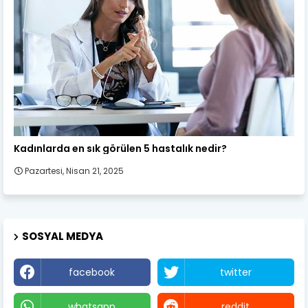
Kadın Sağlığı
Kadınlarda en sık görülen 5 hastalık nedir?
Pazartesi, Nisan 21, 2025
SOSYAL MEDYA
facebook
twitter
whatsapp
reddit