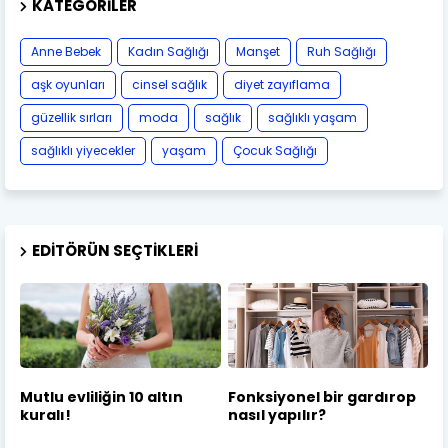
KATEGORILER
Anne Bebek
Kadın Sağlığı
Manşet
Ruh Sağlığı
aşk oyunları
cinsel sağlık
diyet zayıflama
güzellik sırları
moda
sağlık
sağlıklı yaşam
sağlıklı yiyecekler
yaşam
Çocuk Sağlığı
EDITÖRÜN SEÇTIKLERI
Mutlu evliliğin 10 altın
Fonksiyonel bir gardırop
kuralı!
nasıl yapılır?