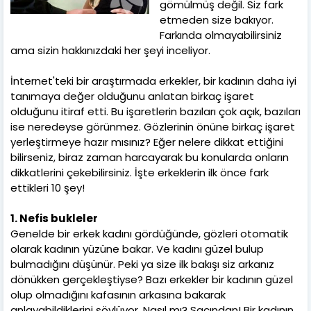
gömülmüş değil. Siz fark
etmeden size bakıyor.
Farkında olmayabilirsiniz
ama sizin hakkınızdaki her şeyi inceliyor.
İnternet'teki bir araştırmada erkekler, bir kadının daha iyi
tanımaya değer olduğunu anlatan birkaç işaret
olduğunu itiraf etti. Bu işaretlerin bazıları çok açık, bazıları
ise neredeyse görünmez. Gözlerinin önüne birkaç işaret
yerleştirmeye hazır mısınız? Eğer nelere dikkat ettiğini
bilirseniz, biraz zaman harcayarak bu konularda onların
dikkatlerini çekebilirsiniz. İşte erkeklerin ilk önce fark
ettikleri 10 şey!
1. Nefis bukleler
Genelde bir erkek kadını gördüğünde, gözleri otomatik
olarak kadının yüzüne bakar. Ve kadını güzel bulup
bulmadığını düşünür. Peki ya size ilk bakışı siz arkanız
dönükken gerçekleştiyse? Bazı erkekler bir kadının güzel
olup olmadığını kafasının arkasına bakarak
anlayabildiklerini söylüyor. Nasıl mı? Saçından! Bir kadının