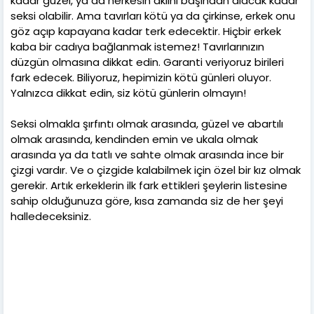
kadar güzel, ya da herkesin aklını başından alacak kadar
seksi olabilir. Ama tavırları kötü ya da çirkinse, erkek onu
göz açıp kapayana kadar terk edecektir. Hiçbir erkek
kaba bir cadıya bağlanmak istemez! Tavırlarınızın
düzgün olmasına dikkat edin. Garanti veriyoruz birileri
fark edecek. Biliyoruz, hepimizin kötü günleri oluyor.
Yalnızca dikkat edin, siz kötü günlerin olmayın!
Seksi olmakla şırfıntı olmak arasında, güzel ve abartılı
olmak arasında, kendinden emin ve ukala olmak
arasında ya da tatlı ve sahte olmak arasında ince bir
çizgi vardır. Ve o çizgide kalabilmek için özel bir kız olmak
gerekir. Artık erkeklerin ilk fark ettikleri şeylerin listesine
sahip olduğunuza göre, kısa zamanda siz de her şeyi
halledeceksiniz.