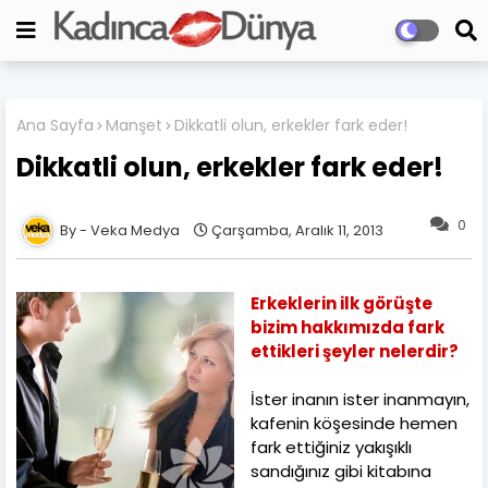
Ana Sayfa
Manşet
Dikkatli olun, erkekler fark eder!
Dikkatli olun, erkekler fark eder!
0
Veka Medya
Çarşamba, Aralık 11, 2013
Erkeklerin ilk görüşte
bizim hakkımızda fark
ettikleri şeyler nelerdir?
İster inanın ister inanmayın,
kafenin köşesinde hemen
fark ettiğiniz yakışıklı
sandığınız gibi kitabına