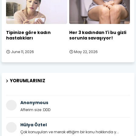
Tipinize göre kadın
Her 3 kadından 1'i bu gizli
hastalıkları
sorunla savaşıyor!
June 11, 2026
May 22, 2026
YORUMLARINIZ
Anonymous
Afferim size :DDD
Hülya Öztel
Çok konuşulan ve merak ettiğim bir konu hakkında y...