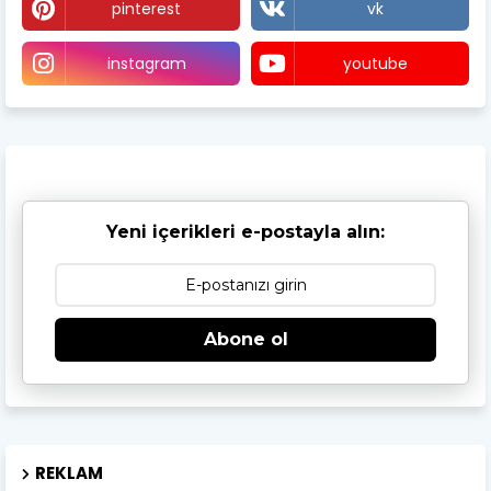
pinterest
vk
instagram
youtube
Yeni içerikleri e-postayla alın:
Abone ol
REKLAM