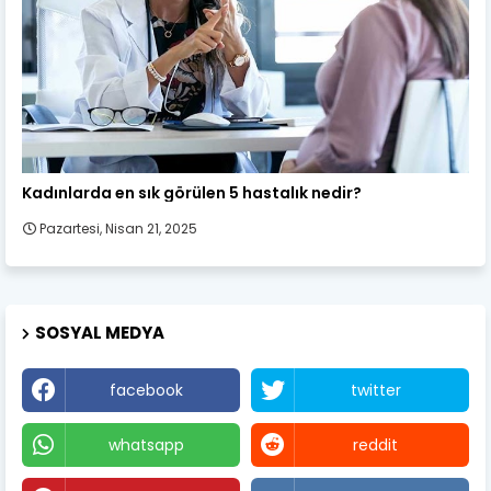
Kadın Sağlığı
Kadınlarda en sık görülen 5 hastalık nedir?
Pazartesi, Nisan 21, 2025
SOSYAL MEDYA
facebook
twitter
whatsapp
reddit