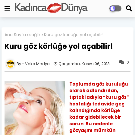
Ana Sayfa
sağlık
Kuru göz körlüğe yol açabilir!
Kuru göz körlüğe yol açabilir!
0
Veka Medya
Çarşamba, Kasım 06, 2013
Toplumda göz kuruluğu
olarak adlandırılan,
tıptaki adıyla “kuru göz”
hastalığı tedavide geç
kalındığında körlüğe
kadar gidebilecek bir
sorun. Bu nedenle
gözyaşını mümkün