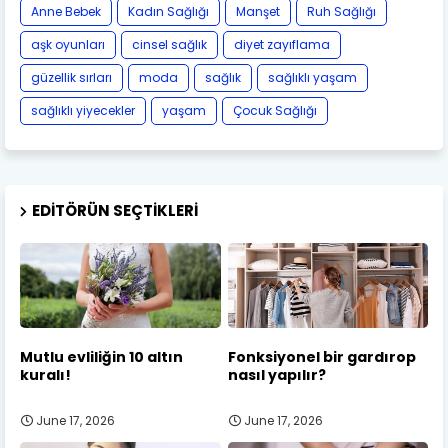
Anne Bebek
Kadın Sağlığı
Manşet
Ruh Sağlığı
aşk oyunları
cinsel sağlık
diyet zayıflama
güzellik sırları
moda
sağlık
sağlıklı yaşam
sağlıklı yiyecekler
yaşam
Çocuk Sağlığı
EDITÖRÜN SEÇTIKLERI
Mutlu evliliğin 10 altın
Fonksiyonel bir gardırop
kuralı!
nasıl yapılır?
June 17, 2026
June 17, 2026