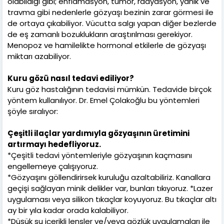
olabildiği gibi; enflamasyon, tümör, radyasyon, yanık ve
travma gibi nedenlerle gözyaşı bezinin zarar görmesi ile
de ortaya çıkabiliyor. Vücutta salgı yapan diğer bezlerde
de eş zamanlı bozuklukların araştırılması gerekiyor.
Menopoz ve hamilelikte hormonal etkilerle de gözyaşı
miktarı azabiliyor.
Kuru gözü nasıl tedavi ediliyor?
Kuru göz hastalığının tedavisi mümkün. Tedavide birçok
yöntem kullanılıyor. Dr. Emel Çolakoğlu bu yöntemleri
şöyle sıralıyor:
Çeşitli ilaçlar yardımıyla gözyaşının üretimini
artırmayı hedefliyoruz.
*Çeşitli tedavi yöntemleriyle gözyaşının kaçmasını
engellemeye çalışıyoruz.
*Gözyaşını göllendirirsek kuruluğu azaltabiliriz. Kanallara
geçişi sağlayan minik delikler var, bunları tıkıyoruz. *Lazer
uygulaması veya silikon tıkaçlar koyuyoruz. Bu tıkaçlar altı
ay bir yıla kadar orada kalabiliyor.
*Düşük su içerikli lensler ve/veya gözlük uygulamaları ile