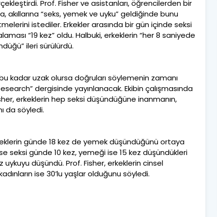
ekleştirdi. Prof. Fisher ve asistanları, öğrencilerden bir
, akıllarına “seks, yemek ve uyku” geldiğinde bunu
lerini istediler. Erkekler arasında bir gün içinde seksi
aması “19 kez” oldu. Halbuki, erkeklerin “her 8 saniyede
ndüğü” ileri sürülürdü.
n bu kadar uzak olursa doğruları söylemenin zamanı
 Research” dergisinde yayınlanacak. Ekibin çalışmasında
isher, erkeklerin hep seksi düşündüğüne inanmanın,
ı da söyledi.
rkeklerin günde 18 kez de yemek düşündüğünü ortaya
ise seksi günde 10 kez, yemeği ise 15 kez düşündükleri
kez uykuyu düşündü. Prof. Fisher, erkeklerin cinsel
 kadınların ise 30’lu yaşlar olduğunu söyledi.