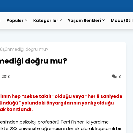
a
Popüler
Kategoriler
Yaşam Renkleri
Moda/Stil
 düşünmediği doğru mu?
mediği doğru mu?
 2013
0
klının hep “sekse takılı” olduğu veya “her 8 saniyede
şündüğü” yolundaki önyargılarının yanlış olduğu
rak kanıtlandı.
esi’nden psikoloji profesörü Terri Fisher, iki yardımcı
irlikte 283 üniversite öğrencisini denek alarak kapsamlı bir