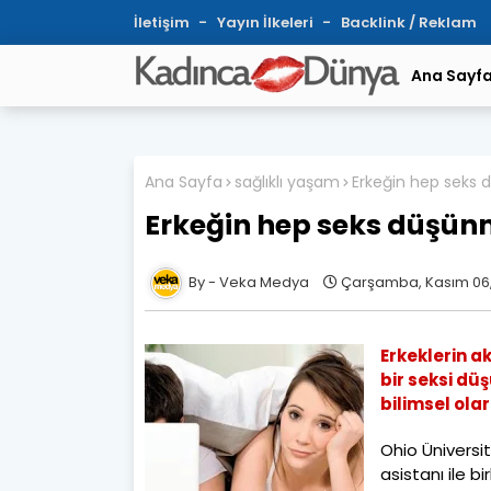
İletişim
Yayın İlkeleri
Backlink / Reklam
Ana Sayf
Ana Sayfa
sağlıklı yaşam
Erkeğin hep seks
Erkeğin hep seks düşün
Veka Medya
Çarşamba, Kasım 06,
Erkeklerin a
bir seksi dü
bilimsel ola
Ohio Üniversit
asistanı ile b