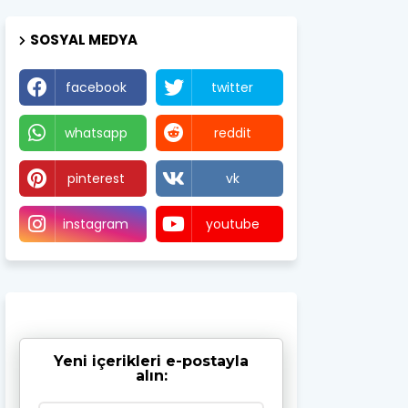
SOSYAL MEDYA
facebook
twitter
whatsapp
reddit
pinterest
vk
instagram
youtube
Yeni içerikleri e-postayla
alın: