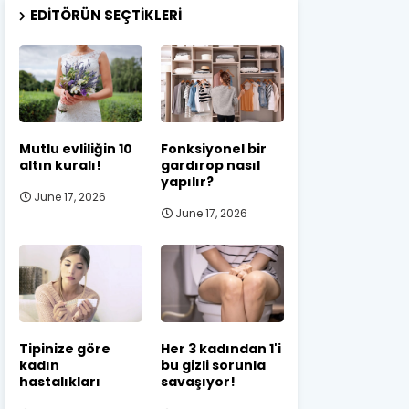
EDITÖRÜN SEÇTIKLERI
Mutlu evliliğin 10
Fonksiyonel bir
altın kuralı!
gardırop nasıl
yapılır?
June 17, 2026
June 17, 2026
Tipinize göre
Her 3 kadından 1'i
kadın
bu gizli sorunla
hastalıkları
savaşıyor!