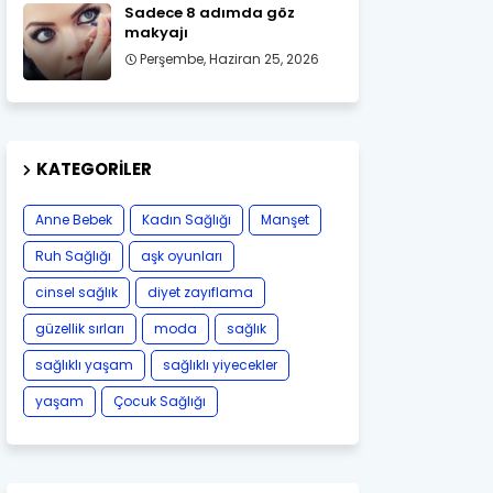
Sadece 8 adımda göz
makyajı
Perşembe, Haziran 25, 2026
KATEGORILER
Anne Bebek
Kadın Sağlığı
Manşet
Ruh Sağlığı
aşk oyunları
cinsel sağlık
diyet zayıflama
güzellik sırları
moda
sağlık
sağlıklı yaşam
sağlıklı yiyecekler
yaşam
Çocuk Sağlığı