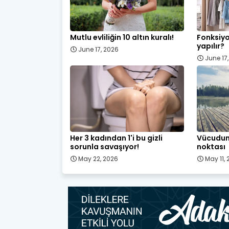
Mutlu evliliğin 10 altın kuralı!
Fonksiyo
yapılır?
June 17, 2026
June 17
Her 3 kadından 1'i bu gizli
Vücudum
sorunla savaşıyor!
noktası
May 22, 2026
May 11,