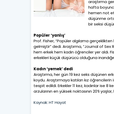
araştırma gerç
hafta boyunca
hemen not etme
düşünme ortal
bir seksi düşü
Popüler ‘yanlış’
Prof. Fisher, “Popüler algılama gerçeklikte
gelmiştir” dedi. Araştırma, “Journal of Sex
hem erkek hem kadın öğrenciler yer aldı. F
erkekleri küçük düşürücü olduğuna inandığın
Kadın ‘yemek’ dedi
Araştırma, her gün 19 kez seks düşünen e
koydu. Araştırmaya katılan kız öğrencilerin 
tespit edildi. Erkekler 11 kez, kadınlar ise 8 
arzularının en yüksek noktasının 20’li yaşlar,
Kaynak: HT Hayat