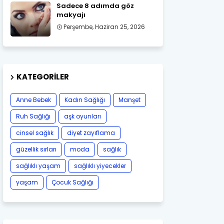
Sadece 8 adımda göz
makyajı
Perşembe, Haziran 25, 2026
KATEGORILER
Anne Bebek
Kadın Sağlığı
Manşet
Ruh Sağlığı
aşk oyunları
cinsel sağlık
diyet zayıflama
güzellik sırları
moda
sağlık
sağlıklı yaşam
sağlıklı yiyecekler
yaşam
Çocuk Sağlığı