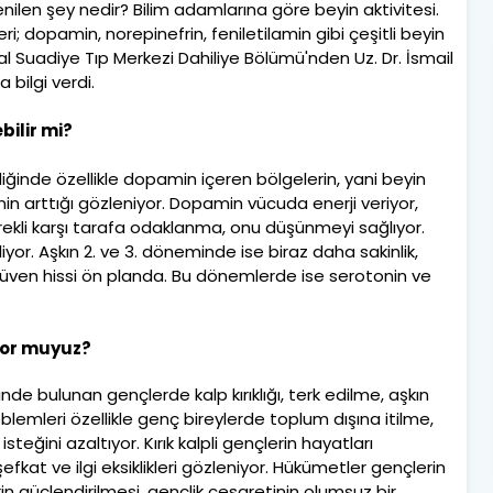
nilen şey nedir? Bilim adamlarına göre beyin aktivitesi.
; dopamin, norepinefrin, feniletilamin gibi çeşitli beyin
al Suadiye Tıp Merkezi Dahiliye Bölümü'nden Uz. Dr. İsmail
 bilgi verdi.
ilir mi?
diğinde özellikle dopamin içeren bölgelerin, yani beyin
in arttığı gözleniyor. Dopamin vücuda enerji veriyor,
, sürekli karşı tarafa odaklanma, onu düşünmeyi sağlıyor.
liyor. Aşkın 2. ve 3. döneminde ise biraz daha sakinlik,
ve güven hissi ön planda. Bu dönemlerde ise serotonin ve
yor muyuz?
inde bulunan gençlerde kalp kırıklığı, terk edilme, aşkın
lemleri özellikle genç bireylerde toplum dışına itilme,
teğini azaltıyor. Kırık kalpli gençlerin hayatları
şefkat ve ilgi eksiklikleri gözleniyor. Hükümetler gençlerin
rin güçlendirilmesi, gençlik cesaretinin olumsuz bir