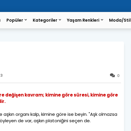
a
Popüler
Kategoriler
Yaşam Renkleri
Moda/Stil
13
0
öre değişen kavram; kimine göre süresi, kimine göre
ir.
e aşkın organı kalp, kimine göre ise beyin. "Aşk olmazsa
öyleyen de var, aşkın platoniğini seçen de.