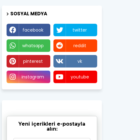
SOSYAL MEDYA
facebook
twitter
whatsapp
reddit
pinterest
vk
instagram
youtube
Yeni içerikleri e-postayla
alın: