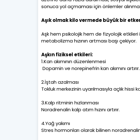
sonuca yol açmaması için önlemler alınmas
Aşık olmak kilo vermede büyük bir etke
Aşk hem psikolojik hem de fizyolojik etkileri il
metabolizma hızının artması başı çekiyor.
Aşkın fiziksel etkileri:
1.Kan akımının düzenlenmesi
Dopamin ve norepinefrin kan akımını artırır.
2.İştah azalması
Tokluk merkezinin uyarılmasıyla açlık hissi k
3.Kalp ritminin hızlanması
Noradrenalin kalp atım hızını artırır.
4.Yağ yakımı
Stres hormonları olarak bilinen noradrenalin