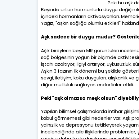
Peki bu aşk de
Beyinde artan hormanlarla duygu değişimleri
içindeki hormanların aktivasyonları. Memori
Yağız, "aşkın sağlığa olumlu etkileri" hakkında
Aşk sadece bir duygu mudur? Gösterileb
Aşık bireylerin beyin MR görüntüleri incelen
sağ bölgesinin yoğun bir biçimde aktivitesin
iştahı azaltıyor, ilgiyi artırıyor, uykusuzluk
Aşkın 3 fazının ilk dönemi bu şekilde gösteri
sevgi, iletişim, koku duyguları, alışkanlık 
diğer mutluluk sağlayan endorfinler etkili.
Peki "aşk olmazsa meşk olsun" diyebili
Yapılan bilimsel çalışmalarda intihar girişim
kabul görmemesi gibi nedenler var. Aşk prob
yalnızlık ve depresyonu tetikleyerek yaşam is
incelendiğinde aile ilişkilerinde problemler, 
üzerine daha fazla durulması, sosyal ilişkile