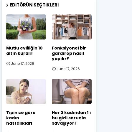
EDITÖRÜN SEÇTIKLERI
Mutlu evliliğin 10
Fonksiyonel bir
altın kuralı!
gardırop nasıl
yapılır?
June 17, 2026
June 17, 2026
Tipinize göre
Her 3 kadından 1'i
kadın
bu gizli sorunla
hastalıkları
savaşıyor!