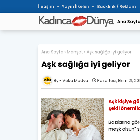
İletişim
Yayın İlkeleri
Backlink / Reklam
Ana Sayf
Ana Sayfa
Manşet
Aşk sağlığa iyi geliyor
Aşk sağlığa iyi geliyor
Veka Medya
Pazartesi, Ekim 21, 20
Aşk kişiye g
şekli önemlid
Bazılarına gör
meşk olsun" s