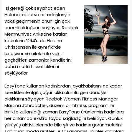
İşi gereği çok seyahat eden
Helena, ailesi ve arkadaşlarıyla
vakit geçirmenin onun için çok
önemli olduğunu söylüyor. Reebok
Memnuniyet Anketine katılan
kadınların %64’ü de Helena
Christensen ile aynı fikirde
birleşiyor ve aileleri ile vakit
geçirdikleri zamanlar kendilerini
daha mutlu hissettiklerini
söylüyorlar.
EasyTone kullanan kadınlardan, ayakkabılarını ne kadar
sevdikleri ile ilgili çoğunlukla olumlu geri dönüşler
aldıklarını söyleyen Reebok Women Fitness Manager
Martina Jahrbacher, düzenli bir fitness programı ile
birlikte kullanıldığı zaman EasyTone ürünlerinin kadınlara
her anlamda ekstra fayda sağladığını belirtiyor. Günlük
yürüyüş aktivitelerinde bile şık ve kadınsı görünmelerini
sağlayan moda renkler ile tasarlanmış ürünler kadınlara