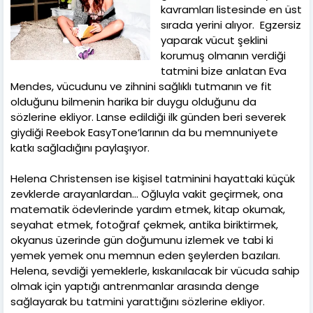
kavramları listesinde en üst
sırada yerini alıyor. Egzersiz
yaparak vücut şeklini
korumuş olmanın verdiği
tatmini bize anlatan Eva
Mendes, vücudunu ve zihnini sağlıklı tutmanın ve fit
olduğunu bilmenin harika bir duygu olduğunu da
sözlerine ekliyor. Lanse edildiği ilk günden beri severek
giydiği Reebok EasyTone’larının da bu memnuniyete
katkı sağladığını paylaşıyor.
Helena Christensen ise kişisel tatminini hayattaki küçük
zevklerde arayanlardan… Oğluyla vakit geçirmek, ona
matematik ödevlerinde yardım etmek, kitap okumak,
seyahat etmek, fotoğraf çekmek, antika biriktirmek,
okyanus üzerinde gün doğumunu izlemek ve tabi ki
yemek yemek onu memnun eden şeylerden bazıları.
Helena, sevdiği yemeklerle, kıskanılacak bir vücuda sahip
olmak için yaptığı antrenmanlar arasında denge
sağlayarak bu tatmini yarattığını sözlerine ekliyor.