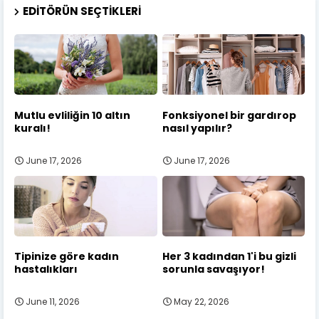
EDITÖRÜN SEÇTIKLERI
Mutlu evliliğin 10 altın
Fonksiyonel bir gardırop
kuralı!
nasıl yapılır?
June 17, 2026
June 17, 2026
Tipinize göre kadın
Her 3 kadından 1'i bu gizli
hastalıkları
sorunla savaşıyor!
June 11, 2026
May 22, 2026