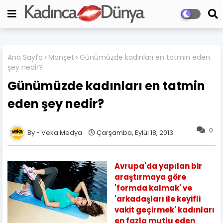
Ana Sayfa
Manşet
Günümüzde kadınları en tatmin eden
şey nedir?
Günümüzde kadınları en tatmin
eden şey nedir?
0
Veka Medya
Çarşamba, Eylül 18, 2013
Avrupa'da yapılan bir
araştırmaya göre
'formda kalmak' ve
'arkadaşları ile keyifli
vakit geçirmek' kadınları
en fazla mutlu eden