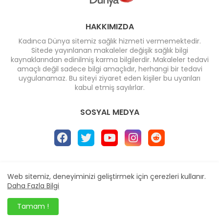
HAKKIMIZDA
Kadınca Dünya sitemiz sağlık hizmeti vermemektedir.
Sitede yayınlanan makaleler değişik sağlık bilgi
kaynaklarından edinilmiş karma bilgilerdir. Makaleler tedavi
amaçlı değil sadece bilgi amaçlıdır, herhangi bir tedavi
uygulanamaz. Bu siteyi ziyaret eden kişiler bu uyarıları
kabul etmiş sayılırlar.
SOSYAL MEDYA
Ana Sayfa
* İletişim
* Reklam
Web sitemiz, deneyiminizi geliştirmek için çerezleri kullanır.
Design by -
Blogger Templates
| Distributed by
Daha Fazla Bilgi
BloggerTemplate.org
Tamam !