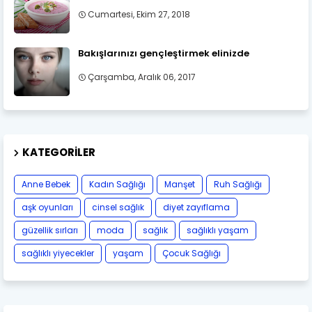
Cumartesi, Ekim 27, 2018
Bakışlarınızı gençleştirmek elinizde
Çarşamba, Aralık 06, 2017
KATEGORILER
Anne Bebek
Kadın Sağlığı
Manşet
Ruh Sağlığı
aşk oyunları
cinsel sağlık
diyet zayıflama
güzellik sırları
moda
sağlık
sağlıklı yaşam
sağlıklı yiyecekler
yaşam
Çocuk Sağlığı