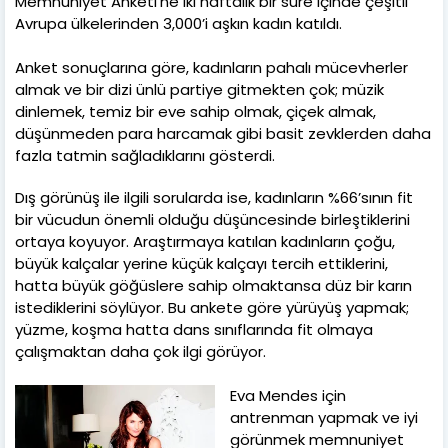
Memnuniyet Anketi’ne iki haftalık bir süre içinde çeşitli
Avrupa ülkelerinden 3,000’i aşkın kadın katıldı.
Anket sonuçlarına göre, kadınların pahalı mücevherler
almak ve bir dizi ünlü partiye gitmekten çok; müzik
dinlemek, temiz bir eve sahip olmak, çiçek almak,
düşünmeden para harcamak gibi basit zevklerden daha
fazla tatmin sağladıklarını gösterdi.
Dış görünüş ile ilgili sorularda ise, kadınların %66’sının fit
bir vücudun önemli olduğu düşüncesinde birleştiklerini
ortaya koyuyor. Araştırmaya katılan kadınların çoğu,
büyük kalçalar yerine küçük kalçayı tercih ettiklerini,
hatta büyük göğüslere sahip olmaktansa düz bir karın
istediklerini söylüyor. Bu ankete göre yürüyüş yapmak;
yüzme, koşma hatta dans sınıflarında fit olmaya
çalışmaktan daha çok ilgi görüyor.
Eva Mendes için
antrenman yapmak ve iyi
görünmek memnuniyet