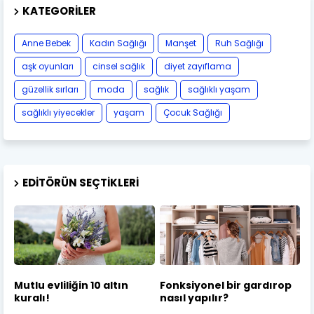
KATEGORILER
Anne Bebek
Kadın Sağlığı
Manşet
Ruh Sağlığı
aşk oyunları
cinsel sağlık
diyet zayıflama
güzellik sırları
moda
sağlık
sağlıklı yaşam
sağlıklı yiyecekler
yaşam
Çocuk Sağlığı
EDITÖRÜN SEÇTIKLERI
Mutlu evliliğin 10 altın
Fonksiyonel bir gardırop
kuralı!
nasıl yapılır?