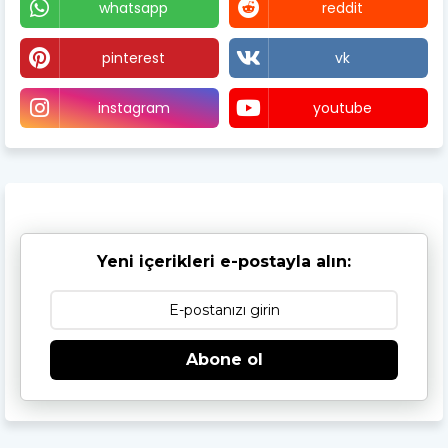
whatsapp
reddit
pinterest
vk
instagram
youtube
Yeni içerikleri e-postayla alın:
Abone ol