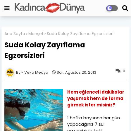
Ana Sayfa
Manşet
Suda Kolay Zayıflama Egzersizleri
Suda Kolay Zayıflama
Egzersizleri
0
Veka Medya
Salı, Ağustos 20, 2013
Hem eğlenceli dakikalar
yaşamak hem de forma
girmek ister misiniz?
1 hafta boyunca her gün
yapacağınız 7 su
egzersiziyle tatil