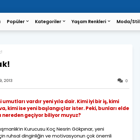
a
Popüler
Kategoriler
Yaşam Renkleri
Moda/Stil
k!
ak!
, 2013
0
umutları vardır yeni yıla dair. Kimi iyi bir iş, kimi
a, kimi ise yeni başlangıçlar ister. Peki, bunları elde
 nereden geçiyor biliyor muyuz?
şmanlık’ın Kurucusu Koç Nesrin Gökpınar, yeni
için ruhsal dinginliğin ve motivasyonun çok önemli