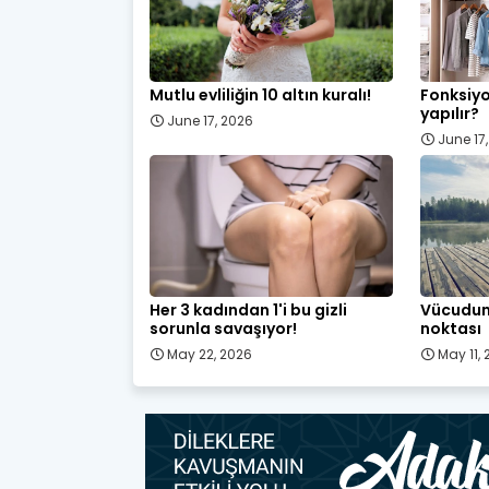
Mutlu evliliğin 10 altın kuralı!
Fonksiyo
yapılır?
June 17, 2026
June 17
Her 3 kadından 1'i bu gizli
Vücudum
sorunla savaşıyor!
noktası
May 22, 2026
May 11,