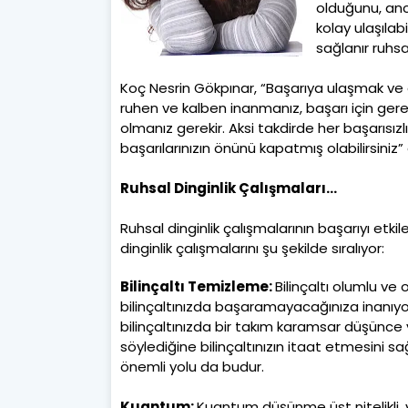
olduğunu, anc
kolay ulaşılab
sağlanır ruhsal
Koç Nesrin Gökpınar, “Başarıya ulaşmak ve 
ruhen ve kalben inanmanız, başarı için gere
olmanız gerekir. Aksi takdirde her başarısız
başarılarınızın önünü kapatmış olabilirsiniz” 
Ruhsal Dinginlik Çalışmaları...
Ruhsal dinginlik çalışmalarının başarıyı et
dinginlik çalışmalarını şu şekilde sıralıyor:
Bilinçaltı Temizleme:
Bilinçaltı olumlu ve
bilinçaltınızda başaramayacağınıza inanıyo
bilinçaltınızda bir takım karamsar düşünce ve
söylediğine bilinçaltınızın itaat etmesini sa
önemli yolu da budur.
Kuantum:
Kuantum düşünme üst nitelikli, 