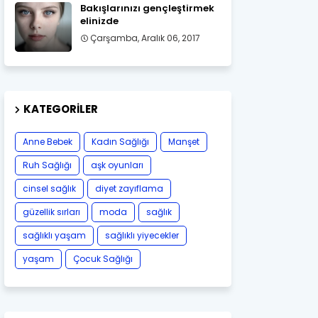
Bakışlarınızı gençleştirmek
elinizde
Çarşamba, Aralık 06, 2017
KATEGORILER
Anne Bebek
Kadın Sağlığı
Manşet
Ruh Sağlığı
aşk oyunları
cinsel sağlık
diyet zayıflama
güzellik sırları
moda
sağlık
sağlıklı yaşam
sağlıklı yiyecekler
yaşam
Çocuk Sağlığı