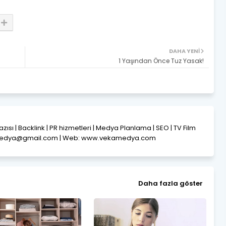
DAHA YENI
1 Yaşından Önce Tuz Yasak!
Yazısı | Backlink | PR hizmetleri | Medya Planlama | SEO | TV Film
amedya@gmail.com | Web: www.vekamedya.com
Daha fazla göster