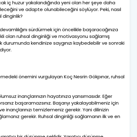
ak iç huzur yakalandığında yeni olan her şeye daha
ileceğini ve adapte olunabileceğini söylüyor. Peki, nasıl
 dinginlik?
devamlılığını sürdürmek için öncelikle başaracağınıza
kli olan ruhsal dinginliği ve motivasyonu sağlamış
lık durumunda kendinize saygınızı kaybedebilir ve sonraki
diyor.
kilemedeki önemini vurgulayan Koç Nesrin Gökpınar, ruhsal
 olumsuz inançlarınızın hayatınıza yansımasıdır. Eğer
rsanız başaramazsınız. Başarıyı yakalayabilmeniz için
 inançlarınızı temizlemeniz gerekir. Yani dilinizin
ğlamanız gerekir. Ruhsal dinginliği sağlamanın ilk ve en
yaratıcı bir düşünme şeklidir. Yaratıcı düşünme