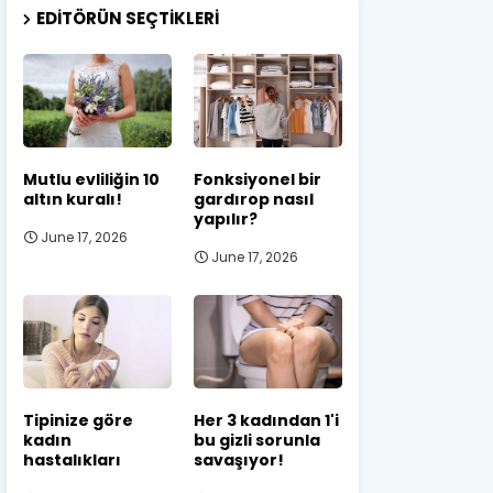
EDITÖRÜN SEÇTIKLERI
Mutlu evliliğin 10
Fonksiyonel bir
altın kuralı!
gardırop nasıl
yapılır?
June 17, 2026
June 17, 2026
Tipinize göre
Her 3 kadından 1'i
kadın
bu gizli sorunla
hastalıkları
savaşıyor!