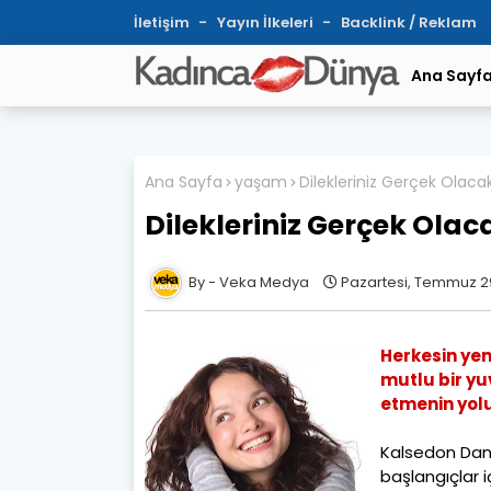
İletişim
Yayın İlkeleri
Backlink / Reklam
Ana Sayf
Ana Sayfa
yaşam
Dilekleriniz Gerçek Olaca
Dilekleriniz Gerçek Olac
Veka Medya
Pazartesi, Temmuz 29
Herkesin yeni 
mutlu bir yuv
etmenin yolu
Kalsedon Danı
başlangıçlar 