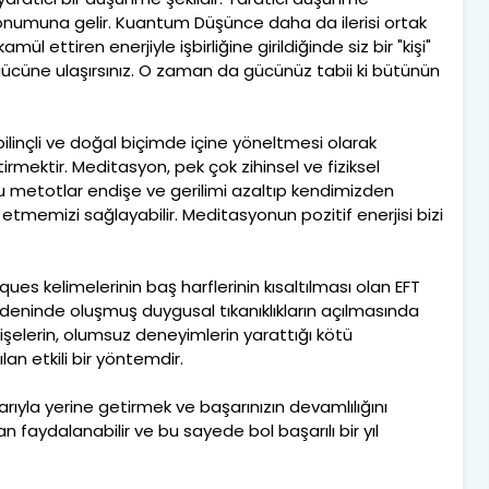
onumuna gelir. Kuantum Düşünce daha da ilerisi ortak
l ettiren enerjiyle işbirliğine girildiğinde siz bir "kişi"
n gücüne ulaşırsınız. O zaman da gücünüz tabii ki bütünün
bilinçli ve doğal biçimde içine yöneltmesi olarak
irmektir. Meditasyon, pek çok zihinsel ve fiziksel
 metotlar endişe ve gerilimi azaltıp kendimizden
tmemizi sağlayabilir. Meditasyonun pozitif enerjisi bizi
es kelimelerinin baş harflerinin kısaltılması olan EFT
edeninde oluşmuş duygusal tıkanıklıkların açılmasında
dişelerin, olumsuz deneyimlerin yarattığı kötü
lan etkili bir yöntemdir.
başarıyla yerine getirmek ve başarınızın devamlılığını
n faydalanabilir ve bu sayede bol başarılı bir yıl