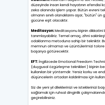
düzeyinde insan kendi hayatının efendisi k
zeka alanında işlem yapar. Bütün evreni tekamü
olmanın sınırlı olanaklarını aşar, "bütün" ü
gücüne eşit olacaktır.
Meditasyon:
Meditasyonu kişinin dikkatini 
tanımlayabiliriz. Temel amaç, zihni sakinleşt
odaklanma metoduna sahip bir tekniktir. Bu
memnun olmamızı ve üzüntülerimizi tolore e
başarıya götürecektir.
EFT:
İngilizcede Emotional Freedom Techniqu
(duygusal özgürleşme teknikleri ) kişinin b
kullanılan bir yöntemdir. Yersiz korku ve en
düşüncelerin ortadan kaldırılması için kullanı
Siz de yeni yıl dileklerinizi ve isteklerinizi 
sağlamak için ruhsal dinginlik çalışmalarında
geçirebilirsiniz.