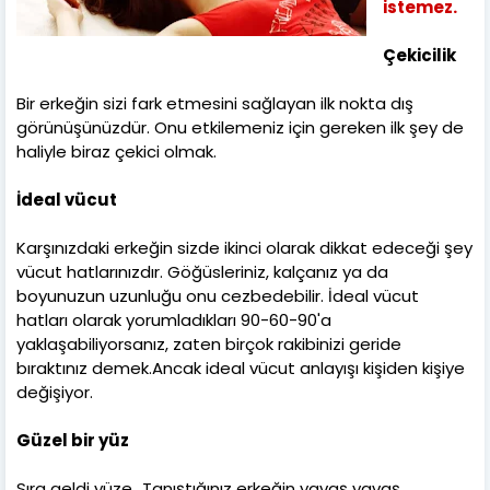
istemez.
Çekicilik
Bir erkeğin sizi fark etmesini sağlayan ilk nokta dış
görünüşünüzdür. Onu etkilemeniz için gereken ilk şey de
haliyle biraz çekici olmak.
İdeal vücut
Karşınızdaki erkeğin sizde ikinci olarak dikkat edeceği şey
vücut hatlarınızdır. Göğüsleriniz, kalçanız ya da
boyunuzun uzunluğu onu cezbedebilir. İdeal vücut
hatları olarak yorumladıkları 90-60-90'a
yaklaşabiliyorsanız, zaten birçok rakibinizi geride
bıraktınız demek.Ancak ideal vücut anlayışı kişiden kişiye
değişiyor.
Güzel bir yüz
Sıra geldi yüze...Tanıştığınız erkeğin yavaş yavaş