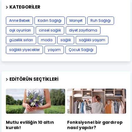
KATEGORILER
Anne Bebek
Kadın Sağlığı
Manşet
Ruh Sağlığı
aşk oyunları
cinsel sağlık
diyet zayıflama
güzellik sırları
moda
sağlık
sağlıklı yaşam
sağlıklı yiyecekler
yaşam
Çocuk Sağlığı
EDITÖRÜN SEÇTIKLERI
Mutlu evliliğin 10 altın
Fonksiyonel bir gardırop
kuralı!
nasıl yapılır?