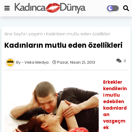
Ana Sayfa
yaşam
Kadınların mutlu eden özellikleri
Kadınların mutlu eden özellikleri
0
Veka Medya
Pazar, Nisan 21, 2013
Erkekler
kendilerin
i mutlu
edebilen
kadınlard
an
vazgeçm
ek