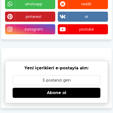
whatsapp
reddit
pinterest
vk
instagram
youtube
Yeni içerikleri e-postayla alın:
Abone ol