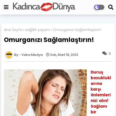
Ana Sayfa
sağlıklı yaşam
Omurganızı Sağlamlaştırın!
Omurganızı Sağlamlaştırın!
0
Veka Medya
Salı, Mart 19, 2013
Duruş
bozuklukl
arına
karşı
önlemleri
nizi alın!
Sağlam
bir