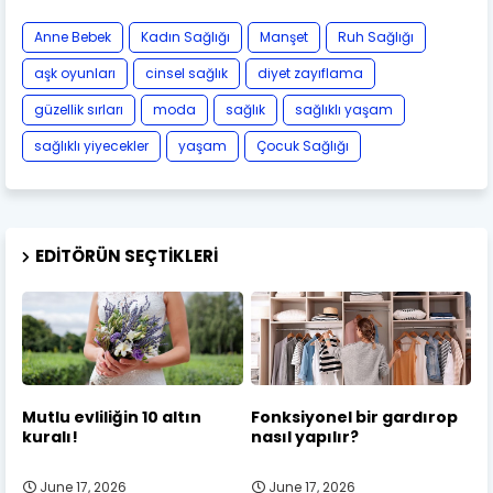
Anne Bebek
Kadın Sağlığı
Manşet
Ruh Sağlığı
aşk oyunları
cinsel sağlık
diyet zayıflama
güzellik sırları
moda
sağlık
sağlıklı yaşam
sağlıklı yiyecekler
yaşam
Çocuk Sağlığı
EDITÖRÜN SEÇTIKLERI
Mutlu evliliğin 10 altın
Fonksiyonel bir gardırop
kuralı!
nasıl yapılır?
June 17, 2026
June 17, 2026