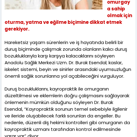
omurgay
a sahip
olmak için
oturma, yatma ve eğilme biçimine dikkat etmek
gerekiyor.
Hareketsiz yaşam sürenlerin ve iş hayatında belirli bir
duruş biçiminde çalışmak zorunda olanların kalıcı duruş
bozukluklarıyla karşı karşıya kalacaklarını söyleyen
Anadolu Sağlık Merkezi Uzm. Dr. Burak Esendal; kaslar,
iskelet sistemi, beyin ve sinirler arasındaki uyumsuzluğun
önemli sağlık sorunlarına yol açabileceğini vurguluyor.
Duruş bozukluklarını, kayropraktik ile omurganın
düzeltilmesi ve eklemlerin doğru çalışmasını sağlayarak
önlemenin mümkün olduğunu söyleyen Dr. Burak
Esendal, “Kayropraktik sorunun temel sebebiyle ilgilenir
ve ileride oluşabilecek farklı sorunları da engeller. Bu
nedenle, düzenli diş hekimi kontrolleri gibi omurganın da
kayropraktik uzmanı tarafından kontrol edilmesinde
yarar var” diyor.