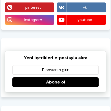
pinterest
vk
instagram
youtube
Yeni içerikleri e-postayla alın:
Abone ol