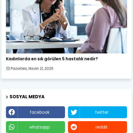
Kadın Sağlığı
Kadınlarda en sık görülen 5 hastalık nedir?
Pazartesi, Nisan 21, 2025
SOSYAL MEDYA
facebook
twitter
whatsapp
reddit