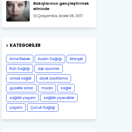
Bakışlarınızı gençleştirmek
elinizde
Çarşamba, Aralık 06, 2017
KATEGORILER
Anne Bebek
Kadın Sağlığı
Manşet
Ruh Sağlığı
aşk oyunları
cinsel sağlık
diyet zayıflama
güzellik sırları
moda
sağlık
sağlıklı yaşam
sağlıklı yiyecekler
yaşam
Çocuk Sağlığı