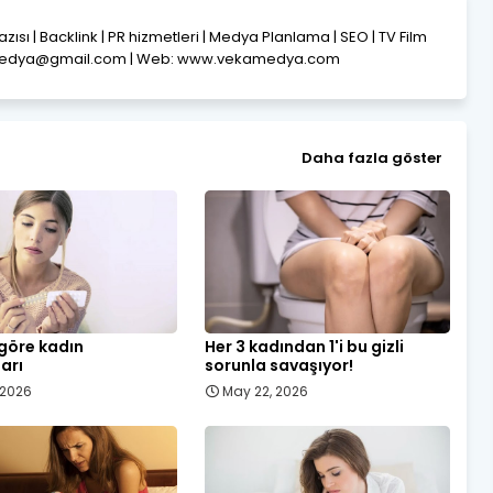
Yazısı | Backlink | PR hizmetleri | Medya Planlama | SEO | TV Film
amedya@gmail.com | Web: www.vekamedya.com
Daha fazla göster
 göre kadın
Her 3 kadından 1'i bu gizli
ları
sorunla savaşıyor!
, 2026
May 22, 2026