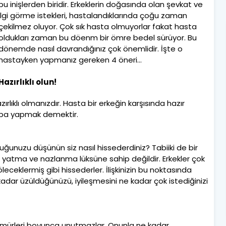
bu inişlerden biridir. Erkeklerin doğasında olan şevkat ve
ilgi görme istekleri, hastalandıklarında çoğu zaman
çekilmez oluyor. Çok sık hasta olmuyorlar fakat hasta
oldukları zaman bu döenm bir ömre bedel sürüyor. Bu
dönemde nasıl davrandığınız çok önemlidir. İşte o
hastayken yapmanız gereken 4 öneri...
Hazırlıklı olun!
azırlıklı olmanızdır. Hasta bir erkeğin karşısında hazır
rba yapmak demektir.
duğunuzu düşünün siz nasıl hissederdiniz? Tabiiki de bir
r yatma ve nazlanma lüksüne sahip değildir. Erkekler çok
ceklermiş gibi hissederler. İlişkinizin bu noktasında
adar üzüldüğünüzü, iyileşmesini ne kadar çok istediğinizi
zı ömürleri boyunca unutmazlar. Onunla ne kadar