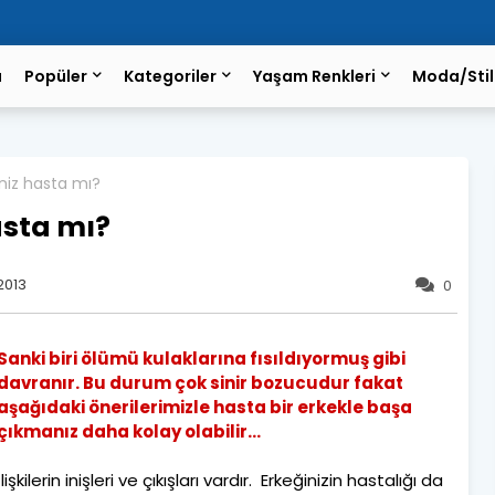
a
Popüler
Kategoriler
Yaşam Renkleri
Moda/Stil
iniz hasta mı?
asta mı?
2013
0
Sanki biri ölümü kulaklarına fısıldıyormuş gibi
davranır. Bu durum çok sinir bozucudur fakat
aşağıdaki önerilerimizle hasta bir erkekle başa
çıkmanız daha kolay olabilir...
İlişkilerin inişleri ve çıkışları vardır. Erkeğinizin hastalığı da