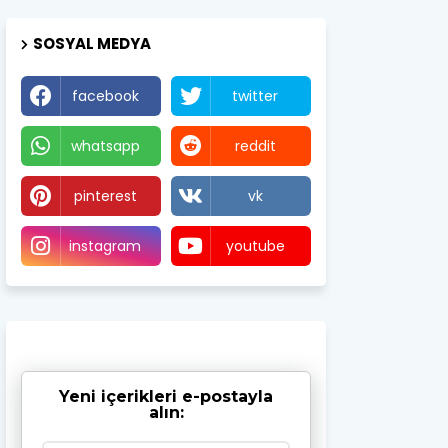
SOSYAL MEDYA
facebook
twitter
whatsapp
reddit
pinterest
vk
instagram
youtube
Yeni içerikleri e-postayla
alın: