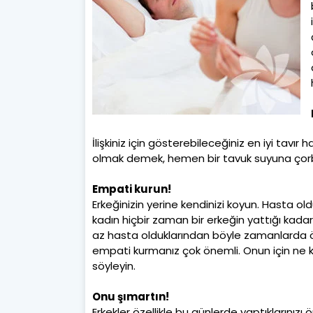
İlişkiniz için gösterebileceğiniz en iyi tavır h
olmak demek, hemen bir tavuk suyuna ço
Empati kurun!
Erkeğinizin yerine kendinizi koyun. Hasta ol
kadın hiçbir zaman bir erkeğin yattığı kada
az hasta olduklarından böyle zamanlarda öle
empati kurmanız çok önemli. Onun için ne k
söyleyin.
Onu şımartın!
Erkekler özellikle bu günlerde yaptıklarını