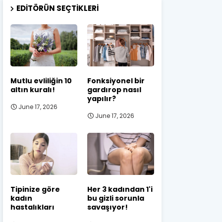
EDITÖRÜN SEÇTIKLERI
Mutlu evliliğin 10
Fonksiyonel bir
altın kuralı!
gardırop nasıl
yapılır?
June 17, 2026
June 17, 2026
Tipinize göre
Her 3 kadından 1'i
kadın
bu gizli sorunla
hastalıkları
savaşıyor!