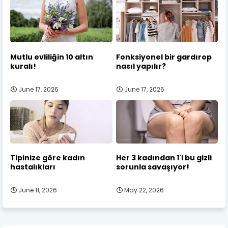
Mutlu evliliğin 10 altın
Fonksiyonel bir gardırop
kuralı!
nasıl yapılır?
June 17, 2026
June 17, 2026
Tipinize göre kadın
Her 3 kadından 1'i bu gizli
hastalıkları
sorunla savaşıyor!
June 11, 2026
May 22, 2026