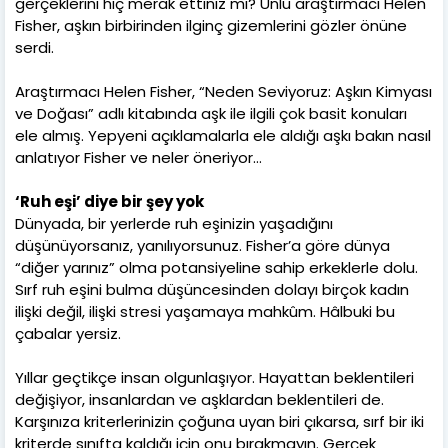
gerçeklerini hiç merak ettiniz mi? Ünlü araştırmacı Helen
Fisher, aşkın birbirinden ilginç gizemlerini gözler önüne
serdi.
Araştırmacı Helen Fisher, “Neden Seviyoruz: Aşkın Kimyası
ve Doğası” adlı kitabında aşk ile ilgili çok basit konuları
ele almış. Yepyeni açıklamalarla ele aldığı aşkı bakın nasıl
anlatıyor Fisher ve neler öneriyor…
‘Ruh eşi’ diye bir şey yok
Dünyada, bir yerlerde ruh eşinizin yaşadığını
düşünüyorsanız, yanılıyorsunuz. Fisher’a göre dünya
“diğer yarınız” olma potansiyeline sahip erkeklerle dolu.
Sırf ruh eşini bulma düşüncesinden dolayı birçok kadın
ilişki değil, ilişki stresi yaşamaya mahkûm. Hâlbuki bu
çabalar yersiz.
Yıllar geçtikçe insan olgunlaşıyor. Hayattan beklentileri
değişiyor, insanlardan ve aşklardan beklentileri de.
Karşınıza kriterlerinizin çoğuna uyan biri çıkarsa, sırf bir iki
kriterde sınıfta kaldığı için onu bırakmayın. Gerçek