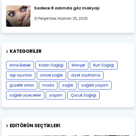
Sadece 8 adımda göz makyajı
Perşembe, Haziran 25, 2026
KATEGORILER
Anne Bebek
Kadın Sağlığı
Manşet
Ruh Sağlığı
aşk oyunları
cinsel sağlık
diyet zayıflama
güzellik sırları
moda
sağlık
sağlıklı yaşam
sağlıklı yiyecekler
yaşam
Çocuk Sağlığı
EDITÖRÜN SEÇTIKLERI