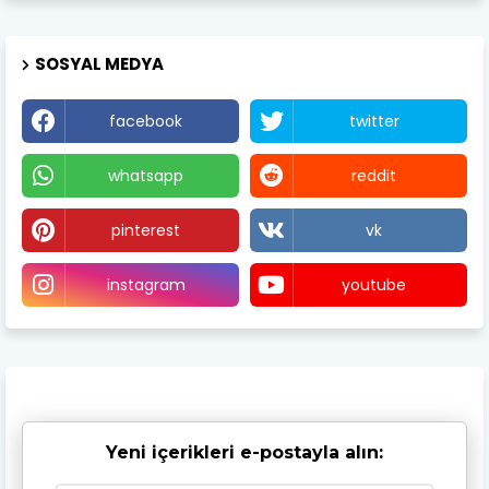
SOSYAL MEDYA
facebook
twitter
whatsapp
reddit
pinterest
vk
instagram
youtube
Yeni içerikleri e-postayla alın: