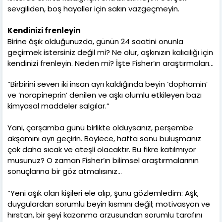
sevgiliden, boş hayaller için sakın vazgeçmeyin.
Kendinizi frenleyin
Birine âşık olduğunuzda, günün 24 saatini onunla
geçirmek istersiniz değil mi? Ne olur, aşkınızın kalıcılığı için
kendinizi frenleyin. Neden mi? İşte Fisher’ın araştırmaları…
“Birbirini seven iki insan ayrı kaldığında beyin ‘dophamin’
ve ‘norapineprin’ denilen ve aşkı olumlu etkileyen bazı
kimyasal maddeler salgılar.”
Yani, çarşamba günü birlikte olduysanız, perşembe
akşamını ayrı geçirin. Böylece, hafta sonu buluşmanız
çok daha sıcak ve ateşli olacaktır. Bu fikre katılmıyor
musunuz? O zaman Fisher’ın bilimsel araştırmalarının
sonuçlarına bir göz atmalısınız…
“Yeni aşık olan kişileri ele alıp, şunu gözlemledim: Aşk,
duygulardan sorumlu beyin kısmını değil; motivasyon ve
hırstan, bir şeyi kazanma arzusundan sorumlu tarafını