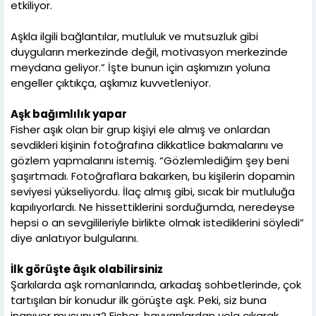
etkiliyor.
Aşkla ilgili bağlantılar, mutluluk ve mutsuzluk gibi
duyguların merkezinde değil, motivasyon merkezinde
meydana geliyor.” İşte bunun için aşkımızın yoluna
engeller çıktıkça, aşkımız kuvvetleniyor.
Aşk bağımlılık yapar
Fisher aşık olan bir grup kişiyi ele almış ve onlardan
sevdikleri kişinin fotoğrafına dikkatlice bakmalarını ve
gözlem yapmalarını istemiş. “Gözlemlediğim şey beni
şaşırtmadı. Fotoğraflara bakarken, bu kişilerin dopamin
seviyesi yükseliyordu. İlaç almış gibi, sıcak bir mutluluğa
kapılıyorlardı. Ne hissettiklerini sorduğumda, neredeyse
hepsi o an sevgilileriyle birlikte olmak istediklerini söyledi”
diye anlatıyor bulgularını.
İlk görüşte âşık olabilirsiniz
Şarkılarda aşk romanlarında, arkadaş sohbetlerinde, çok
tartışılan bir konudur ilk görüşte aşk. Peki, siz buna
inanıyor musunuz? Fisher, hayvanlardan yola çıkarak,