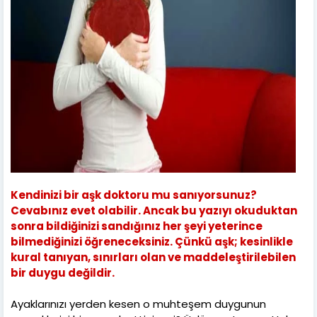
Kendinizi bir aşk doktoru mu sanıyorsunuz?
Cevabınız evet olabilir. Ancak bu yazıyı okuduktan
sonra bildiğinizi sandığınız her şeyi yeterince
bilmediğinizi öğreneceksiniz. Çünkü aşk; kesinlikle
kural tanıyan, sınırları olan ve maddeleştirilebilen
bir duygu değildir.
Ayaklarınızı yerden kesen o muhteşem duygunun