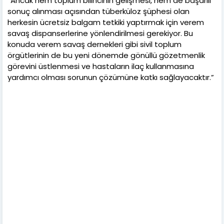
“Ancak hem toplum bilincinin gelişmesi, hem de başarılı
sonuç alınması açısından tüberküloz şüphesi olan
herkesin ücretsiz balgam tetkiki yaptırmak için verem
savaş dispanserlerine yönlendirilmesi gerekiyor. Bu
konuda verem savaş dernekleri gibi sivil toplum
örgütlerinin de bu yeni dönemde gönüllü gözetmenlik
görevini üstlenmesi ve hastaların ilaç kullanmasına
yardımcı olması sorunun çözümüne katkı sağlayacaktır.”