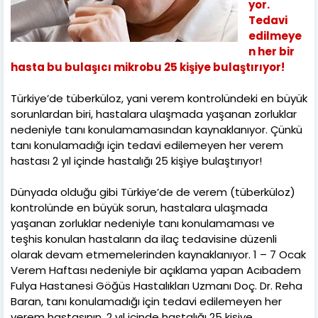
yor.
Tedavi
edilmeye
n her bir
hasta bu bulaşıcı mikrobu 25 kişiye bulaştırıyor!
Türkiye’de tüberküloz, yani verem kontrolündeki en büyük
sorunlardan biri, hastalara ulaşmada yaşanan zorluklar
nedeniyle tanı konulamamasından kaynaklanıyor. Çünkü
tanı konulamadığı için tedavi edilemeyen her verem
hastası 2 yıl içinde hastalığı 25 kişiye bulaştırıyor!
Dünyada olduğu gibi Türkiye’de de verem (tüberküloz)
kontrolünde en büyük sorun, hastalara ulaşmada
yaşanan zorluklar nedeniyle tanı konulamaması ve
teşhis konulan hastaların da ilaç tedavisine düzenli
olarak devam etmemelerinden kaynaklanıyor. 1 – 7 Ocak
Verem Haftası nedeniyle bir açıklama yapan Acıbadem
Fulya Hastanesi Göğüs Hastalıkları Uzmanı Doç. Dr. Reha
Baran, tanı konulamadığı için tedavi edilemeyen her
verem hastasının, 2 yıl içinde hastalığı 25 kişiye