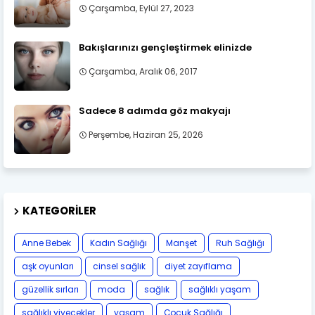
Çarşamba, Eylül 27, 2023
Bakışlarınızı gençleştirmek elinizde
Çarşamba, Aralık 06, 2017
Sadece 8 adımda göz makyajı
Perşembe, Haziran 25, 2026
KATEGORILER
Anne Bebek
Kadın Sağlığı
Manşet
Ruh Sağlığı
aşk oyunları
cinsel sağlık
diyet zayıflama
güzellik sırları
moda
sağlık
sağlıklı yaşam
sağlıklı yiyecekler
yaşam
Çocuk Sağlığı