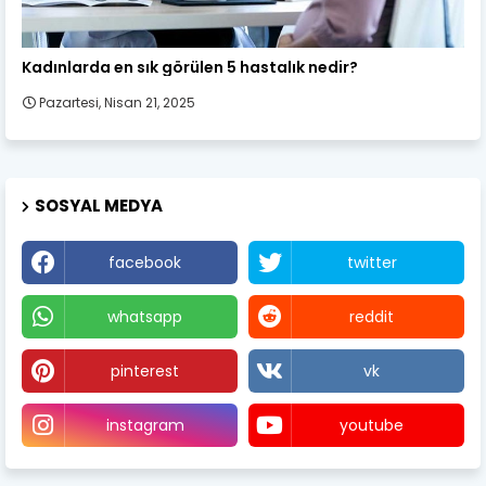
Kadın Sağlığı
Kadınlarda en sık görülen 5 hastalık nedir?
Pazartesi, Nisan 21, 2025
SOSYAL MEDYA
facebook
twitter
whatsapp
reddit
pinterest
vk
instagram
youtube